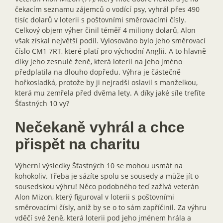
čekacím seznamu zájemců o vodící psy, vyhrál přes 490
tisíc dolarů v loterii s poštovními směrovacími čísly.
Celkový objem výher činil téměř 4 miliony dolarů, Alon
však získal největší podíl. Vylosováno bylo jeho směrovací
číslo CM1 7RT, které platí pro východní Anglii. A to hlavně
díky jeho zesnulé ženě, která loterii na jeho jméno
předplatila na dlouho dopředu. Výhra je částečně
hořkosladká, protože by ji nejradši oslavil s manželkou,
která mu zemřela před dvěma lety. A díky jaké síle trefíte
Šťastných 10 vy?
Nečekaně vyhrál a chce
přispět na charitu
Výherní výsledky Šťastných 10 se mohou usmát na
kohokoliv. Třeba je sázíte spolu se sousedy a může jít o
sousedskou výhru! Něco podobného teď zažívá veterán
Alon Mizon, který figuroval v loterii s poštovními
směrovacími čísly, aniž by se o to sám zapříčinil. Za výhru
vděčí své ženě, která loterii pod jeho jménem hrála a