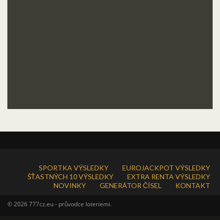
SPORTKA VÝSLEDKY
EUROJACKPOT VÝSLEDKY
ŠŤASTNÝCH 10 VÝSLEDKY
EXTRA RENTA VÝSLEDKY
NOVINKY
GENERÁTOR ČÍSEL
KONTAKT
© 2026 777cz.eu - průvodce loteriemi.