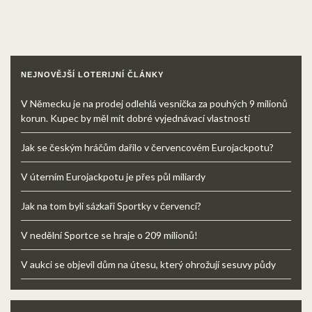
NEJNOVĚJŠÍ LOTERIJNÍ ČLÁNKY
V Německu je na prodej odlehlá vesnička za pouhých 9 milionů
korun. Kupec by měl mít dobré vyjednávací vlastnosti
Jak se českým hráčům dařilo v červencovém Eurojackpotu?
V úterním Eurojackpotu je přes půl miliardy
Jak na tom byli sázkaři Sportky v červenci?
V nedělní Sportce se hraje o 209 milionů!
V aukci se objevil dům na útesu, který ohrožují sesuvy půdy