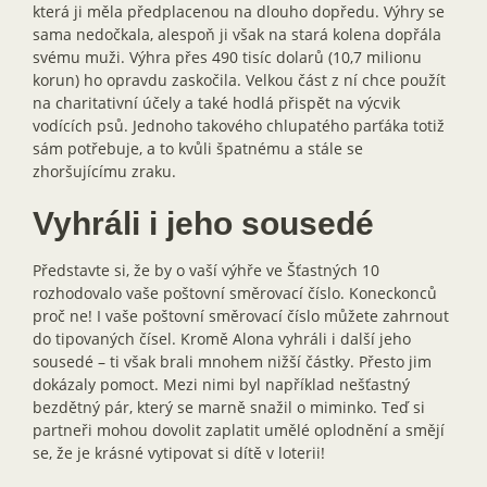
která ji měla předplacenou na dlouho dopředu. Výhry se
sama nedočkala, alespoň ji však na stará kolena dopřála
svému muži. Výhra přes 490 tisíc dolarů (10,7 milionu
korun) ho opravdu zaskočila. Velkou část z ní chce použít
na charitativní účely a také hodlá přispět na výcvik
vodících psů. Jednoho takového chlupatého parťáka totiž
sám potřebuje, a to kvůli špatnému a stále se
zhoršujícímu zraku.
Vyhráli i jeho sousedé
Představte si, že by o vaší výhře ve Šťastných 10
rozhodovalo vaše poštovní směrovací číslo. Koneckonců
proč ne! I vaše poštovní směrovací číslo můžete zahrnout
do tipovaných čísel. Kromě Alona vyhráli i další jeho
sousedé – ti však brali mnohem nižší částky. Přesto jim
dokázaly pomoct. Mezi nimi byl například nešťastný
bezdětný pár, který se marně snažil o miminko. Teď si
partneři mohou dovolit zaplatit umělé oplodnění a smějí
se, že je krásné vytipovat si dítě v loterii!