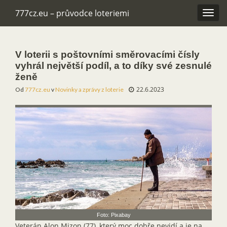
777cz.eu – průvodce loteriemi
Rozba
navig
V loterii s poštovními směrovacími čísly
vyhrál největší podíl, a to díky své zesnulé
ženě
22.6.2023
Od
777cz.eu
v
Novinky a zprávy z loterie
Foto: Pixabay
Veterán Alon Mizon (77), který moc dobře nevidí a je na