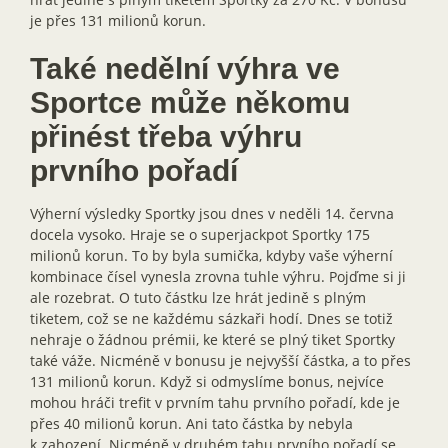
je přes 131 milionů korun.
Také nedělní výhra ve
Sportce může někomu
přinést třeba výhru
prvního pořadí
Výherní výsledky Sportky jsou dnes v neděli 14. června
docela vysoko. Hraje se o superjackpot Sportky 175
milionů korun. To by byla sumička, kdyby vaše výherní
kombinace čísel vynesla zrovna tuhle výhru. Pojďme si ji
ale rozebrat. O tuto částku lze hrát jedině s plným
tiketem, což se ne každému sázkaři hodí. Dnes se totiž
nehraje o žádnou prémii, ke které se plný tiket Sportky
také váže. Nicméně v bonusu je nejvyšší částka, a to přes
131 milionů korun. Když si odmyslíme bonus, nejvíce
mohou hráči trefit v prvním tahu prvního pořadí, kde je
přes 40 milionů korun. Ani tato částka by nebyla
k zahození. Nicméně v druhém tahu prvního pořadí se