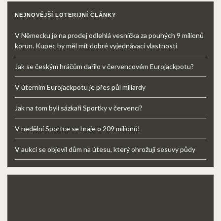
NEJNOVĚJŠÍ LOTERIJNÍ ČLÁNKY
V Německu je na prodej odlehlá vesnička za pouhých 9 milionů
korun. Kupec by měl mít dobré vyjednávací vlastnosti
Jak se českým hráčům dařilo v červencovém Eurojackpotu?
V úterním Eurojackpotu je přes půl miliardy
Jak na tom byli sázkaři Sportky v červenci?
V nedělní Sportce se hraje o 209 milionů!
V aukci se objevil dům na útesu, který ohrožují sesuvy půdy