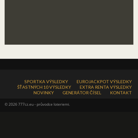
SPORTKA VÝSLEDKY
EUROJACKPOT VÝSLEDKY
ŠŤASTNÝCH 10 VÝSLEDKY
EXTRA RENTA VÝSLEDKY
NOVINKY
GENERÁTOR ČÍSEL
KONTAKT
© 2026 777cz.eu - průvodce loteriemi.