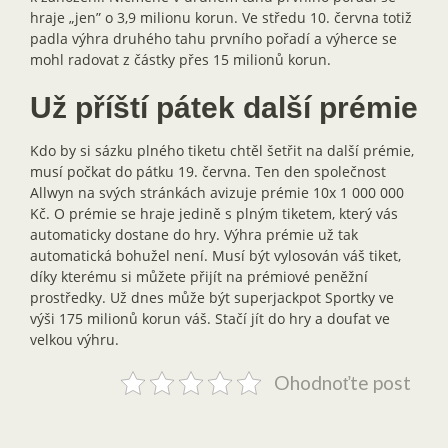
hraje „jen” o 3,9 milionu korun. Ve středu 10. června totiž
padla výhra druhého tahu prvního pořadí a výherce se
mohl radovat z částky přes 15 milionů korun.
Už příští pátek další prémie
Kdo by si sázku plného tiketu chtěl šetřit na další prémie,
musí počkat do pátku 19. června. Ten den společnost
Allwyn na svých stránkách avizuje prémie 10x 1 000 000
Kč. O prémie se hraje jedině s plným tiketem, který vás
automaticky dostane do hry. Výhra prémie už tak
automatická bohužel není. Musí být vylosován váš tiket,
díky kterému si můžete přijít na prémiové peněžní
prostředky. Už dnes může být superjackpot Sportky ve
výši 175 milionů korun váš. Stačí jít do hry a doufat ve
velkou výhru.
Ohodnoťte post