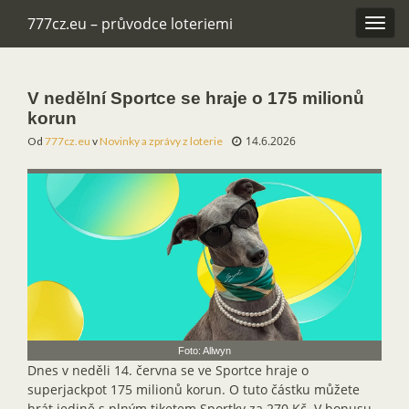
777cz.eu – průvodce loteriemi
Rozba
navig
V nedělní Sportce se hraje o 175 milionů
korun
14.6.2026
Od
777cz.eu
v
Novinky a zprávy z loterie
Foto: Allwyn
Dnes v neděli 14. června se ve Sportce hraje o
superjackpot 175 milionů korun. O tuto částku můžete
hrát jedině s plným tiketem Sportky za 270 Kč. V bonusu