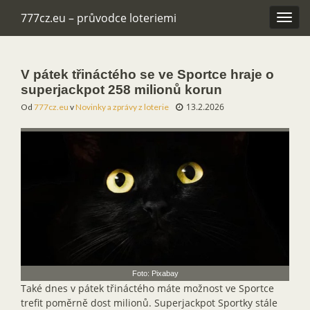
777cz.eu – průvodce loteriemi
Rozba
navig
V pátek třináctého se ve Sportce hraje o
superjackpot 258 milionů korun
13.2.2026
Od
777cz.eu
v
Novinky a zprávy z loterie
Foto: Pixabay
Také dnes v pátek třináctého máte možnost ve Sportce
trefit poměrně dost milionů. Superjackpot Sportky stále