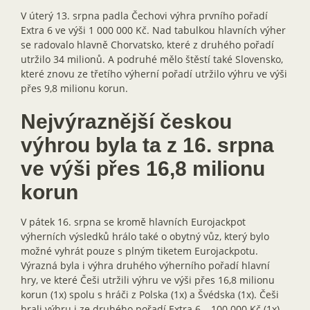
V úterý 13. srpna padla Čechovi výhra prvního pořadí
Extra 6 ve výši 1 000 000 Kč. Nad tabulkou hlavních výher
se radovalo hlavně Chorvatsko, které z druhého pořadí
utržilo 34 milionů. A podruhé mělo štěstí také Slovensko,
které znovu ze třetího výherní pořadí utržilo výhru ve výši
přes 9,8 milionu korun.
Nejvýraznější českou
výhrou byla ta z 16. srpna
ve výši přes 16,8 milionu
korun
V pátek 16. srpna se kromě hlavních Eurojackpot
výherních výsledků hrálo také o obytný vůz, který bylo
možné vyhrát pouze s plným tiketem Eurojackpotu.
Výrazná byla i výhra druhého výherního pořadí hlavní
hry, ve které Češi utržili výhru ve výši přes 16,8 milionu
korun (1x) spolu s hráči z Polska (1x) a Švédska (1x). Češi
brali výhru i ze druhého pořadí Extra 6 – 100 000 Kč (1x).