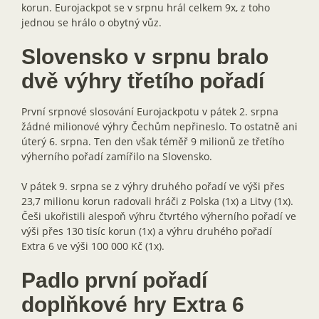
korun. Eurojackpot se v srpnu hrál celkem 9x, z toho
jednou se hrálo o obytný vůz.
Slovensko v srpnu bralo
dvě výhry třetího pořadí
První srpnové slosování Eurojackpotu v pátek 2. srpna
žádné milionové výhry Čechům nepřineslo. To ostatně ani
úterý 6. srpna. Ten den však téměř 9 milionů ze třetího
výherního pořadí zamířilo na Slovensko.
V pátek 9. srpna se z výhry druhého pořadí ve výši přes
23,7 milionu korun radovali hráči z Polska (1x) a Litvy (1x).
Češi ukořistili alespoň výhru čtvrtého výherního pořadí ve
výši přes 130 tisíc korun (1x) a výhru druhého pořadí
Extra 6 ve výši 100 000 Kč (1x).
Padlo první pořadí
doplňkové hry Extra 6