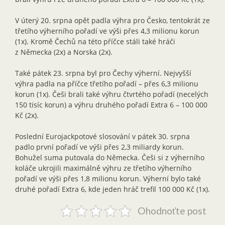
V úterý 20. srpna opět padla výhra pro Česko, tentokrát ze
třetího výherního pořadí ve výši přes 4,3 milionu korun
(1x). Kromě Čechů na této příčce stáli také hráči
z Německa (2x) a Norska (2x).
Také pátek 23. srpna byl pro Čechy výherní. Nejvyšší
výhra padla na příčce třetího pořadí – přes 6,3 milionu
korun (1x). Češi brali také výhru čtvrtého pořadí (necelých
150 tisíc korun) a výhru druhého pořadí Extra 6 – 100 000
Kč (2x).
Poslední Eurojackpotové slosování v pátek 30. srpna
padlo první pořadí ve výši přes 2,3 miliardy korun.
Bohužel suma putovala do Německa. Češi si z výherního
koláče ukrojili maximálně výhru ze třetího výherního
pořadí ve výši přes 1,8 milionu korun. Výherní bylo také
druhé pořadí Extra 6, kde jeden hráč trefil 100 000 Kč (1x).
Ohodnoťte post