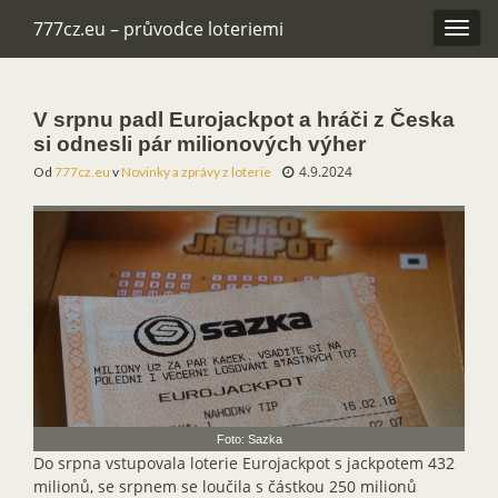
777cz.eu – průvodce loteriemi
Rozba
navig
V srpnu padl Eurojackpot a hráči z Česka
si odnesli pár milionových výher
4.9.2024
Od
777cz.eu
v
Novinky a zprávy z loterie
Foto: Sazka
Do srpna vstupovala loterie Eurojackpot s jackpotem 432
milionů, se srpnem se loučila s částkou 250 milionů