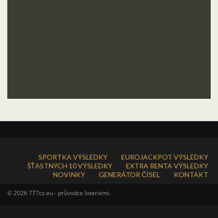
SPORTKA VÝSLEDKY
EUROJACKPOT VÝSLEDKY
ŠŤASTNÝCH 10 VÝSLEDKY
EXTRA RENTA VÝSLEDKY
NOVINKY
GENERÁTOR ČÍSEL
KONTAKT
© 2026 777cz.eu - průvodce loteriemi.