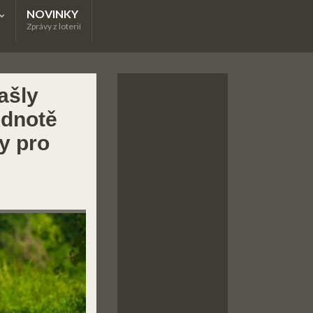
NOVINKY
Zprávy z loterií
ašly
odnotě
y pro