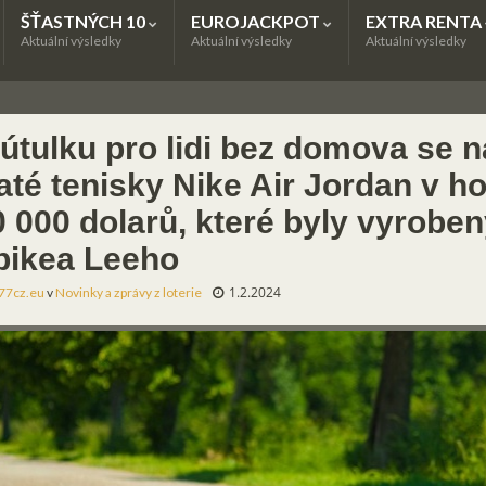
ŠŤASTNÝCH 10
EUROJACKPOT
EXTRA RENTA
Aktuální výsledky
Aktuální výsledky
Aktuální výsledky
 útulku pro lidi bez domova se n
laté tenisky Nike Air Jordan v h
0 000 dolarů, které byly vyroben
pikea Leeho
1.2.2024
77cz.eu
v
Novinky a zprávy z loterie