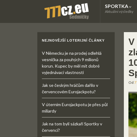
SPORTKA
Aktuální výsledky
V
NEJNOVĚJŠÍ LOTERIJNÍ ČLÁNKY
z
V Německu je na prodej odlehlá
vesnička za pouhých 9 milionů
1
korun. Kupec by měl mít dobré
S
vyjednávací vlastnosti
Od
7
Jak se českým hráčům dařilo v
červencovém Eurojackpotu?
V úterním Eurojackpotu je přes půl
miliardy
Jak na tom byli sázkaři Sportky v
červenci?