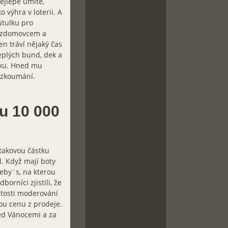
nejlépe umíte,
 výhra v loterii. A
útulku pro
bezdomovcem a
n tráví nějaký čas
teplých bund, dek a
álku. Hned mu
rozkoumání.
u 10 000
 takovou částku
. Když mají boty
eby´s, na kterou
orníci zjistili, že
žitosti moderování
nou cenu z prodeje.
ed Vánocemi a za