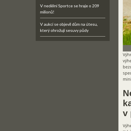
V nedělní Sportce se hraje o 209
milionů!
V aukci se objevil dům na útesu,
který ohrožují sesuvy půdy
Výh
výhe
bezd
spec
mini
Ne
k
v
Výhe