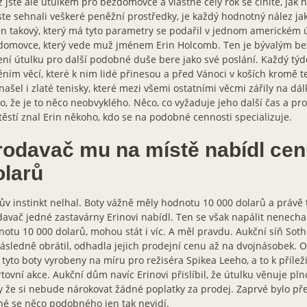
 jste ale útulkem pro bezdomovce a vlastně celý rok se činíte, jak 
te sehnali veškeré peněžní prostředky, je každý hodnotný nález jako
n takový, který má tyto parametry se podařil v jednom americkém 
domovce, který vede muž jménem Erin Holcomb. Ten je bývalým 
ní útulku pro další podobné duše bere jako své poslání. Každý týde
ěním věcí, které k nim lidé přinesou a před Vánoci v koších kromě 
našel i zlaté tenisky, které mezi všemi ostatními věcmi zářily na d
o, že je to něco neobvyklého. Něco, co vyžaduje jeho další čas a p
ěstí znal Erin někoho, kdo se na podobné cennosti specializuje.
rodavač mu na místě nabídl cen
olarů
ův instinkt nelhal. Boty vážně měly hodnotu 10 000 dolarů a právě
avač jedné zastavárny Erinovi nabídl. Ten se však napálit nenechal
otu 10 000 dolarů, mohou stát i víc. A měl pravdu. Aukční síň Soth
ásledně obrátil, odhadla jejich prodejní cenu až na dvojnásobek. Odb
 tyto boty vyrobeny na míru pro režiséra Spikea Leeho, a to k příle
tovní akce. Aukční dům navíc Erinovi přislíbil, že útulku věnuje pl
 že si nebude nárokovat žádné poplatky za prodej. Zaprvé bylo př
é se něco podobného jen tak nevidí.