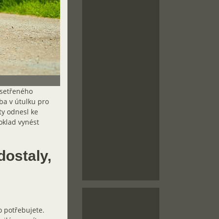
 setřeného
ba v útulku pro
ty odnesl ke
poklad vynést
dostaly,
o potřebujete.