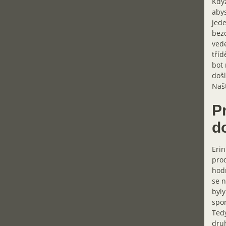
Když
abys
jede
bez
vede
tříd
bot 
došl
Našt
P
d
Erin
prod
hodn
se n
byly
spor
Tedy
druh