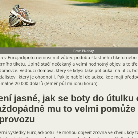
Foto: Pixabay
ra v Eurojackpotu nemusí mít vůbec podobu šťastného tiketu nebo
rního tiketu. Úplně stačí nečekaný a velmi hodnotný objev, a to tře
omovce. Vedoucí domova, který se kdysi také potloukal na ulici, bo
ialistovi, který je ohodnotil. Pak je nabídl do aukce, kde mají před
málně 20 000 dolarů (téměř půl milionu korun).
ní jasné, jak se boty do útulku 
aždopádně mu to velmi pomůže
 provozu
rní výsledky Eurojackpotu se mohou objevit zrovna ve chvíli, kdy t