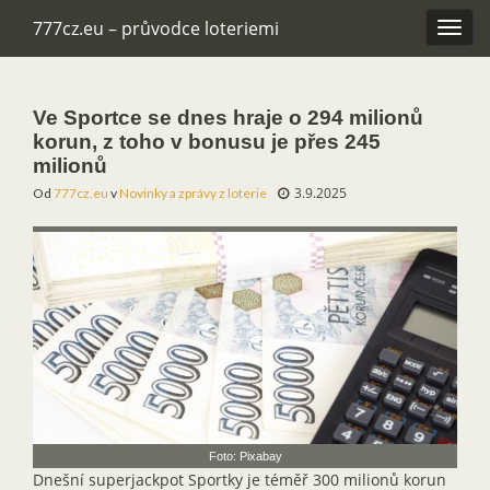
777cz.eu – průvodce loteriemi
Rozba
navig
Ve Sportce se dnes hraje o 294 milionů
korun, z toho v bonusu je přes 245
milionů
3.9.2025
Od
777cz.eu
v
Novinky a zprávy z loterie
Foto: Pixabay
Dnešní superjackpot Sportky je téměř 300 milionů korun