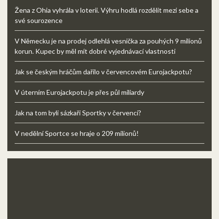
Žena z Ohia vyhrála v loterii. Výhru hodlá rozdělit mezi sebe a
své sourozence
V Německu je na prodej odlehlá vesnička za pouhých 9 milionů
korun. Kupec by měl mít dobré vyjednávací vlastnosti
Jak se českým hráčům dařilo v červencovém Eurojackpotu?
V úterním Eurojackpotu je přes půl miliardy
Jak na tom byli sázkaři Sportky v červenci?
V nedělní Sportce se hraje o 209 milionů!