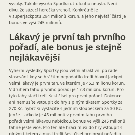
vysoký. Takhle vysoká Sportka už dlouho nebyla. Není
divu, že sázecí horečka vrcholí. Konkrétně je
v superjackpotu 294 milionů korun, a jeho největší částí je
bonus ve výši 245 milionů.
Lákavý je první tah prvního
pořadí, ale bonus je stejně
nejlákavější
Výherní výsledky Sportky jsou velmi atraktivní po řadě
slosování, kdy se hráčům nepodařilo trefit hlavní jackpot.
Velmi lákavý je první tah, ve kterém je 45,3 milionu korun.
V druhém tahu prvního pořadí je 17,3 milionu korun. Pro
tyto tahy stačí trefit šest čísel pro první pořadí. Dokonce
ani nemusíte vstoupit do hry s plným tiketem Sportky za
270 Kč, nýbrž si vystačíte s jedním sloupečkem za 30 Kč.
Jenže… ačkoliv je 45 milionů v prvním tahu prvního
pořadí velmi lákavou nabídkou, bonus ve výši 245 milionů
táhne ještě více. Pro ten ale hráči musí do hry vstoupit s
plným tiketem a musí trefit šest čísel pro první pořadí a