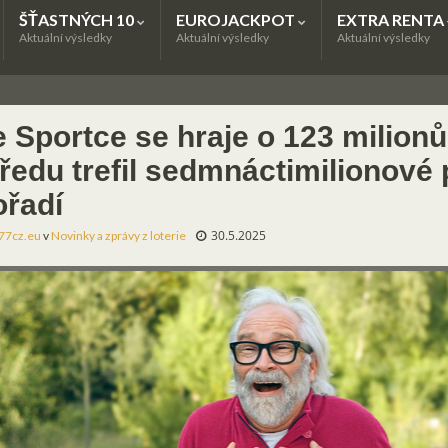
ŠŤASTNÝCH 10
EUROJACKPOT
EXTRA RENTA
Aktuální výsledky
Aktuální výsledky
Aktuální výsledky
 Sportce se hraje o 123 milionů
tředu trefil sedmnáctimilionové 
ořadí
30.5.2025
77cz.eu
v
Novinky a zprávy z loterie