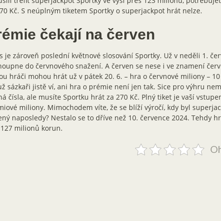
sili trefit superjackpot Sportky ve výši přes 123 milionů, potřebujet
70 Kč. S neúplným tiketem Sportky o superjackpot hrát nelze.
rémie čekají na červen
 je zároveň poslední květnové slosování Sportky. Už v neděli 1. če
oupne do červnového snažení. A červen se nese i ve znamení červ
ou hráči mohou hrát už v pátek 20. 6. – hra o červnové miliony – 10
už sázkaři jistě ví, ani hra o prémie není jen tak. Sice pro výhru nem
á čísla, ale musíte Sportku hrát za 270 Kč. Plný tiket je vaší vstup
iové miliony. Mimochodem víte, že se blíží výročí, kdy byl superja
ený naposledy? Nestalo se to dříve než 10. července 2024. Tehdy hrá
 127 milionů korun.
Oh