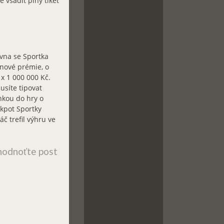
e vsadit plný tiket
rvna se Sportka
nové prémie, o
 x 1 000 000 Kč.
usíte tipovat
enkou do hry o
ckpot Sportky
č trefil výhru ve
odnoťte post