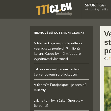
SPORTKA
Aktuální výsledky
Ve
NEJNOVĚJŠÍ LOTERIJNÍ ČLÁNKY
s
V Německu je na prodej odlehlá
vesnička za pouhých 9 milionů
p
korun. Kupec by měl mít dobré
vyjednávací vlastnosti
Od
7
Jak se českým hráčům dařilo v
červencovém Eurojackpotu?
V úterním Eurojackpotu je přes půl
miliardy
Jak na tom byli sázkaři Sportky v
červenci?