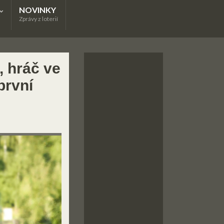
NOVINKY
Zprávy z loterií
, hráč ve
první