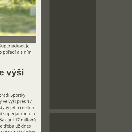
 Superjackpot je
ho pořadí a s ním
e výši
řadí Sportky.
y ve výši přes 17
Kdyby jeho číselná
ní superjackpotu a
však ani 17 milionů
se třeba už dnes