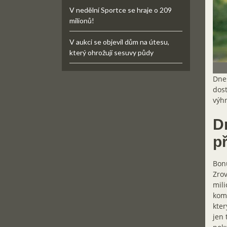
V nedělní Sportce se hraje o 209
milionů!
V aukci se objevil dům na útesu,
který ohrožují sesuvy půdy
Dnes
dost
výhr
D
p
Bonu
Zrov
mili
komb
kter
jen 