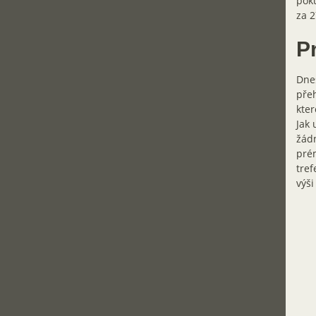
poku
za 2
P
Dnes
přeh
kter
Jak 
žádn
prém
tref
výši