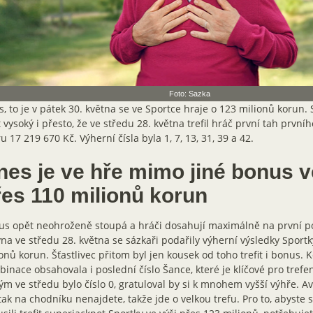
Foto: Sazka
, to je v pátek 30. května se ve Sportce hraje o 123 milionů korun.
 vysoký i přesto, že ve středu 28. května trefil hráč první tah první
u 17 219 670 Kč. Výherní čísla byla 1, 7, 13, 31, 39 a 42.
nes je ve hře mimo jiné bonus v
řes 110 milionů korun
s opět neohroženě stoupá a hráči dosahují maximálně na první po
na ve středu 28. května se sázkaři podařily výherní výsledky Sportk
onů korun. Šťastlivec přitom byl jen kousek od toho trefit i bonus. 
inace obsahovala i poslední číslo Šance, které je klíčové pro trefe
ým ve středu bylo číslo 0, gratuloval by si k mnohem vyšší výhře. A
tak na chodníku nenajdete, takže jde o velkou trefu. Pro to, abyste 