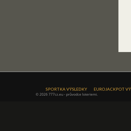
SPORTKA VÝSLEDKY
EUROJACKPOT VÝ
© 2026 777cz.eu - průvodce loteriemi.