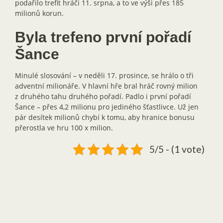
podařilo trefit hráči 11. srpna, a to ve výši přes 185
milionů korun.
Byla trefeno první pořadí
Šance
Minulé slosování – v neděli 17. prosince, se hrálo o tři
adventní milionáře. V hlavní hře bral hráč rovný milion
z druhého tahu druhého pořadí. Padlo i první pořadí
Šance – přes 4,2 milionu pro jediného šťastlivce. Už jen
pár desítek milionů chybí k tomu, aby hranice bonusu
přerostla ve hru 100 x milion.
5/5 - (1 vote)