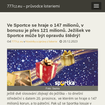
777cz.eu – průvodce loteriemi
Rozba
navig
Ve Sportce se hraje o 147 milionů, v
bonusu je přes 121 milionů. Ježíšek ve
Sportce může být opravdu štědrý!
20.12.2023
Od
777cz.eu
v
Novinky a zprávy z loterie
Foto: Sazka
Ještě dvě slosování zbývají do Ježíška – to dnešní
středeční s datem 20. prosince, ve kterém se hraje o 147
milionů korun, a to páteční. Pak už se Sportka losuje v