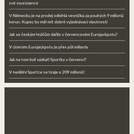
své sourozence
V Německu je na prodej odlehlá vesnička za pouhých 9 milionů
korun. Kupec by měl mít dobré vyjednávací vlastnosti
Jak se českým hráčům dařilo v červencovém Eurojackpotu?
V úterním Eurojackpotu je přes půl miliardy
Jak na tom byli sázkaři Sportky v červenci?
V nedělní Sportce se hraje o 209 milionů!