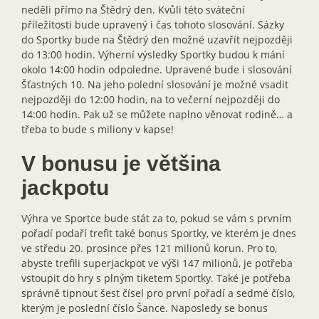
neděli přímo na Štědrý den. Kvůli této sváteční
příležitosti bude upravený i čas tohoto slosování. Sázky
do Sportky bude na Štědrý den možné uzavřít nejpozději
do 13:00 hodin. Výherní výsledky Sportky budou k mání
okolo 14:00 hodin odpoledne. Upravené bude i slosování
Šťastných 10. Na jeho polední slosování je možné vsadit
nejpozději do 12:00 hodin, na to večerní nejpozději do
14:00 hodin. Pak už se můžete naplno věnovat rodině… a
třeba to bude s miliony v kapse!
V bonusu je většina
jackpotu
Výhra ve Sportce bude stát za to, pokud se vám s prvním
pořadí podaří trefit také bonus Sportky, ve kterém je dnes
ve středu 20. prosince přes 121 milionů korun. Pro to,
abyste trefili superjackpot ve výši 147 milionů, je potřeba
vstoupit do hry s plným tiketem Sportky. Také je potřeba
správně tipnout šest čísel pro první pořadí a sedmé číslo,
kterým je poslední číslo Šance. Naposledy se bonus