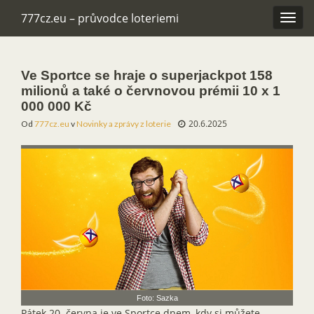
777cz.eu – průvodce loteriemi
Rozba
navig
Ve Sportce se hraje o superjackpot 158
milionů a také o červnovou prémii 10 x 1
000 000 Kč
20.6.2025
Od
777cz.eu
v
Novinky a zprávy z loterie
Foto: Sazka
Pátek 20. června je ve Sportce dnem, kdy si můžete