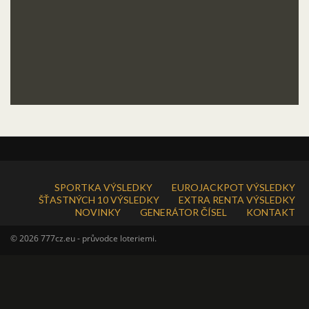
SPORTKA VÝSLEDKY
EUROJACKPOT VÝSLEDKY
ŠŤASTNÝCH 10 VÝSLEDKY
EXTRA RENTA VÝSLEDKY
NOVINKY
GENERÁTOR ČÍSEL
KONTAKT
© 2026 777cz.eu - průvodce loteriemi.