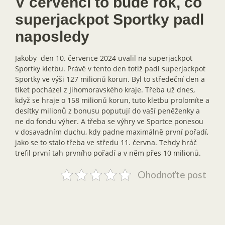
V červenci to bude rok, co
superjackpot Sportky padl
naposledy
Jakoby den 10. července 2024 uvalil na superjackpot
Sportky kletbu. Právě v tento den totiž padl superjackpot
Sportky ve výši 127 milionů korun. Byl to středeční den a
tiket pocházel z Jihomoravského kraje. Třeba už dnes,
když se hraje o 158 milionů korun, tuto kletbu prolomíte a
desítky milionů z bonusu poputují do vaší peněženky a
ne do fondu výher. A třeba se výhry ve Sportce ponesou
v dosavadním duchu, kdy padne maximálně první pořadí,
jako se to stalo třeba ve středu 11. června. Tehdy hráč
trefil první tah prvního pořadí a v něm přes 10 milionů.
Ohodnoťte post