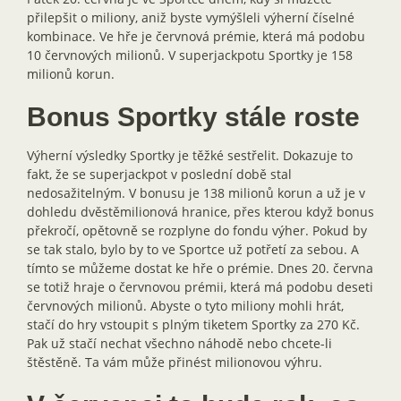
přilepšit o miliony, aniž byste vymýšleli výherní číselné
kombinace. Ve hře je červnová prémie, která má podobu
10 červnových milionů. V superjackpotu Sportky je 158
milionů korun.
Bonus Sportky stále roste
Výherní výsledky Sportky je těžké sestřelit. Dokazuje to
fakt, že se superjackpot v poslední době stal
nedosažitelným. V bonusu je 138 milionů korun a už je v
dohledu dvěstěmilionová hranice, přes kterou když bonus
překročí, opětovně se rozplyne do fondu výher. Pokud by
se tak stalo, bylo by to ve Sportce už potřetí za sebou. A
tímto se můžeme dostat ke hře o prémie. Dnes 20. června
se totiž hraje o červnovou prémii, která má podobu deseti
červnových milionů. Abyste o tyto miliony mohli hrát,
stačí do hry vstoupit s plným tiketem Sportky za 270 Kč.
Pak už stačí nechat všechno náhodě nebo chcete-li
štěstěně. Ta vám může přinést milionovou výhru.