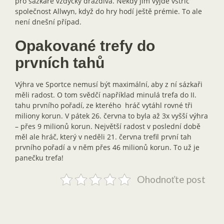
pro sázkaře vždycky dráždivá. Někdy jim vyjde vstříc
společnost Allwyn, když do hry hodí ještě prémie. To ale
není dnešní případ.
Opakované trefy do
prvních tahů
Výhra ve Sportce nemusí být maximální, aby z ní sázkaři
měli radost. O tom svědčí například minulá trefa do II.
tahu prvního pořadí, ze kterého hráč vytáhl rovné tři
miliony korun. V pátek 26. června to byla až 3x vyšší výhra
– přes 9 milionů korun. Největší radost v poslední době
měl ale hráč, který v neděli 21. června trefil první tah
prvního pořadí a v něm přes 46 milionů korun. To už je
panečku trefa!
Ohodnoťte post