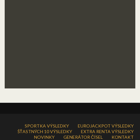
SPORTKA VÝSLEDKY
EUROJACKPOT VÝSLEDKY
ŠŤASTNÝCH 10 VÝSLEDKY
EXTRA RENTA VÝSLEDKY
NOVINKY
GENERÁTOR ČÍSEL
KONTAKT