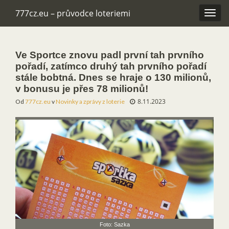
777cz.eu – průvodce loteriemi
Rozba
navig
Ve Sportce znovu padl první tah prvního
pořadí, zatímco druhý tah prvního pořadí
stále bobtná. Dnes se hraje o 130 milionů,
v bonusu je přes 78 milionů!
8.11.2023
Od
777cz.eu
v
Novinky a zprávy z loterie
Foto: Sazka