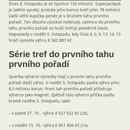
Dnes 8. listopadu je ve Sportce 130 milionů. Superjackpot
je takhle vysoký, protože jeho bonus tvoří přes 78 milionů.
Další větší kupička peněz je v druhém tahu prvního
pořadí. Ten dlouho zůstává netknutý, zatímco do prvního
tahu prvního pořadí se hráči trefují poměrně často.
Naposledy v neděli 5. listopadu, kdy čísla 4, 5, 9, 13, 14, 15
hráči vynesla výhru 8 342 887 Kč.
Série tref do prvního tahu
prvního pořadí
Sportka výherní výsledky mají v prvním tahu prvního
pořadí další zářez. V neděli 5. listopadu padla výhra přes
8,3 milionu korun. První tah prvního pořadí přitahuje
výherce jako magnet. Zpětně tato výherní příčka padla
kromě neděle 5. listopadu, také:
– v pátek 27. 10. , výhra 4 927 922 Kč (2x),
– v neděli 15. 10., výhra 6 851 856 Kč (1x),