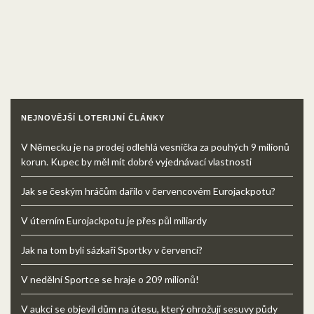
NEJNOVĚJŠÍ LOTERIJNÍ ČLÁNKY
V Německu je na prodej odlehlá vesnička za pouhých 9 milionů
korun. Kupec by měl mít dobré vyjednávací vlastnosti
Jak se českým hráčům dařilo v červencovém Eurojackpotu?
V úterním Eurojackpotu je přes půl miliardy
Jak na tom byli sázkaři Sportky v červenci?
V nedělní Sportce se hraje o 209 milionů!
V aukci se objevil dům na útesu, který ohrožují sesuvy půdy