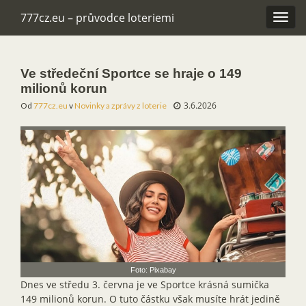
777cz.eu – průvodce loteriemi
Rozba
navig
Ve středeční Sportce se hraje o 149
milionů korun
3.6.2026
Od
777cz.eu
v
Novinky a zprávy z loterie
Foto: Pixabay
Dnes ve středu 3. června je ve Sportce krásná sumička
149 milionů korun. O tuto částku však musíte hrát jedině