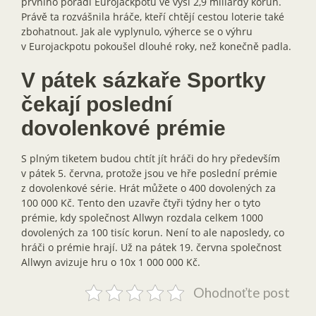
prvního pořadí Eurojackpotu ve výši 2,9 miliardy korun.
Právě ta rozvášnila hráče, kteří chtějí cestou loterie také
zbohatnout. Jak ale vyplynulo, výherce se o výhru
v Eurojackpotu pokoušel dlouhé roky, než konečně padla.
V pátek sázkaře Sportky
čekají poslední
dovolenkové prémie
S plným tiketem budou chtít jít hráči do hry především
v pátek 5. června, protože jsou ve hře poslední prémie
z dovolenkové série. Hrát můžete o 400 dovolených za
100 000 Kč. Tento den uzavře čtyři týdny her o tyto
prémie, kdy společnost Allwyn rozdala celkem 1000
dovolených za 100 tisíc korun. Není to ale naposledy, co
hráči o prémie hrají. Už na pátek 19. června společnost
Allwyn avizuje hru o 10x 1 000 000 Kč.
Ohodnoťte post