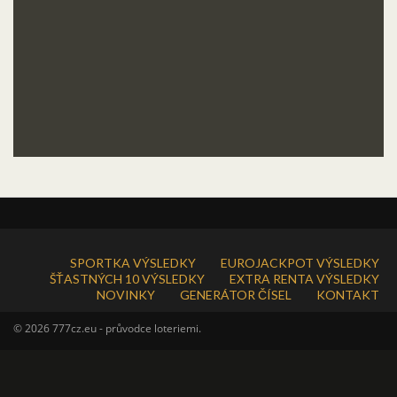
SPORTKA VÝSLEDKY
EUROJACKPOT VÝSLEDKY
ŠŤASTNÝCH 10 VÝSLEDKY
EXTRA RENTA VÝSLEDKY
NOVINKY
GENERÁTOR ČÍSEL
KONTAKT
© 2026 777cz.eu - průvodce loteriemi.