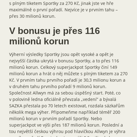
s plným tiketem Sportky za 270 Kč, jinak jste ve hře
maximálně o první pořadí. Nejvíce je v prvním tahu –
přes 30 milionů korun.
V bonusu je přes 116
milionů korun
Výherní výsledky Sportky jsou opět vysoké a opět je
nejvyšší částka ukrytá v bonusu Sportky, a to přes 116
milionů korun. Celkový superjackpot Sportky činí 149
milionů korun a hrát o něj můžete s plným tiketem za 270
Kč. V prvním tahu prvního pořadí je 30,3 milionu korun a
v druhém tahu prvního pořadí 9 milionů korun.
Společnost Allwyn má za sebou úspěšný start. Poté, co
v polovině ledna oficiálně převzala „vedení” a bývalá
SAZKA přestala po 70 letech existovat, rozdala sázkařům
několik mega výher. Připomeňme například téměř 200
milionů korun v prvním pořadí Sportky. Nebo
superjackpot ve výši přes 187 milionů korun. Poslední a
tou největší českou výhrou pod hlavičkou Allwyn je výhra