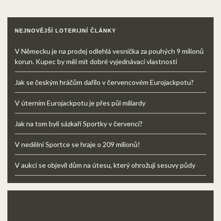
NEJNOVĚJŠÍ LOTERIJNÍ ČLÁNKY
V Německu je na prodej odlehlá vesnička za pouhých 9 milionů
korun. Kupec by měl mít dobré vyjednávací vlastnosti
Jak se českým hráčům dařilo v červencovém Eurojackpotu?
V úterním Eurojackpotu je přes půl miliardy
Jak na tom byli sázkaři Sportky v červenci?
V nedělní Sportce se hraje o 209 milionů!
V aukci se objevil dům na útesu, který ohrožují sesuvy půdy