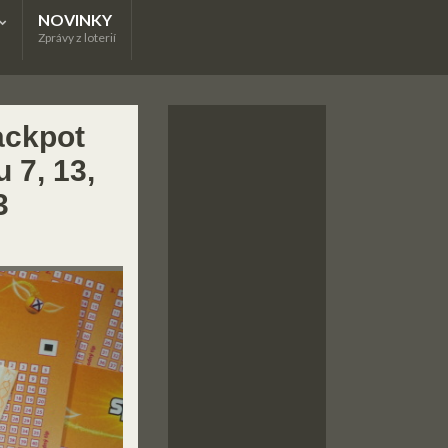
NOVINKY
Zprávy z loterií
ackpot
 7, 13,
3