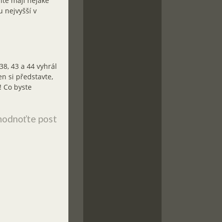
ntě mají nějaké
u nejvyšší v
38, 43 a 44 vyhrál
en si představte,
! Co byste
odnoťte post