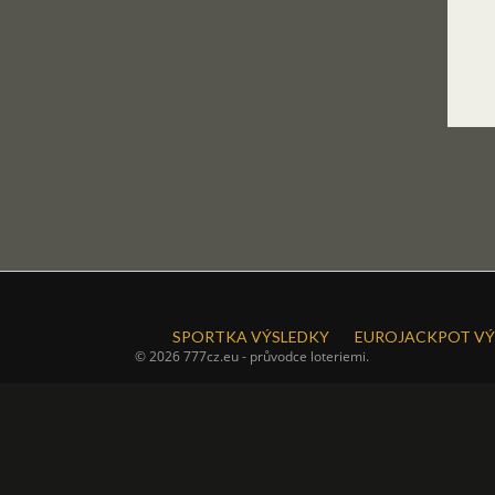
SPORTKA VÝSLEDKY
EUROJACKPOT VÝ
© 2026 777cz.eu - průvodce loteriemi.