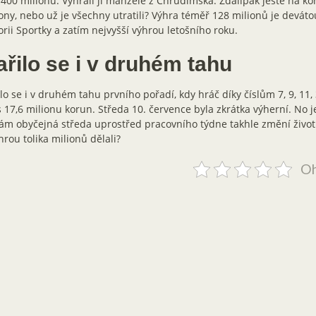
 400 milionů. Vyhráli ji manželé z Chrudimska. Zdalipak ještě na ko
ony, nebo už je všechny utratili? Výhra téměř 128 milionů je deváto
orii Sportky a zatím nejvyšší výhrou letošního roku.
ařilo se i v druhém tahu
lo se i v druhém tahu prvního pořadí, kdy hráč díky číslům 7, 9, 11, 
 17,6 milionu korun. Středa 10. července byla zkrátka výherní. No j
ám obyčejná středa uprostřed pracovního týdne takhle změní život
hrou tolika milionů dělali?
Oh