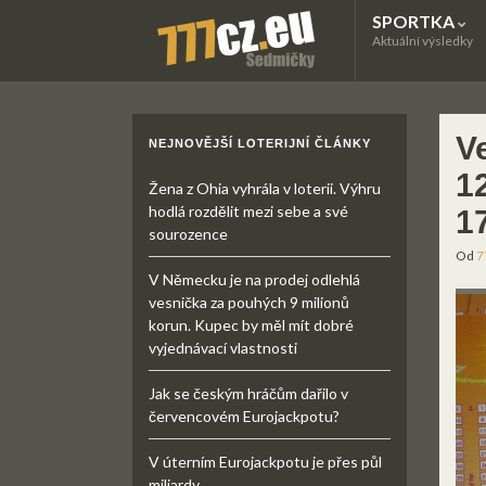
SPORTKA
Aktuální výsledky
V
NEJNOVĚJŠÍ LOTERIJNÍ ČLÁNKY
12
Žena z Ohia vyhrála v loterii. Výhru
hodlá rozdělit mezi sebe a své
17
sourozence
Od
7
V Německu je na prodej odlehlá
vesnička za pouhých 9 milionů
korun. Kupec by měl mít dobré
vyjednávací vlastnosti
Jak se českým hráčům dařilo v
červencovém Eurojackpotu?
V úterním Eurojackpotu je přes půl
miliardy