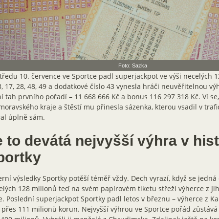
Foto: Sazka
tředu 10. července ve Sportce padl superjackpot ve výši necelých 1
3, 17, 28, 48, 49 a dodatkové číslo 43 vynesla hráči neuvěřitelnou v
í tah prvního pořadí – 11 668 666 Kč a bonus 116 297 318 Kč. Ví se,
moravského kraje a štěstí mu přinesla sázenka, kterou vsadil v trafi
al úplně sám.
 to devátá nejvyšší výhra v hist
portky
rní výsledky Sportky potěší téměř vždy. Dech vyrazí, když se jedná 
lých 128 milionů teď na svém papírovém tiketu střeží výherce z J
e. Poslední superjackpot Sportky padl letos v březnu – výherce z K
 přes 111 milionů korun. Nejvyšší výhrou ve Sportce pořád zůstává 