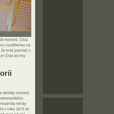
28 milionů. Čísla
ýhru rozdělenou na
 že hráč pochází z
ce! Čísla do hry
orii
o desítky milionů.
ihomoravského
arlovarska tehdy
ta z roku 2013 ve