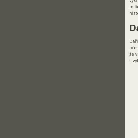
výši
mili
hist
D
Daři
přes
že v
s vý