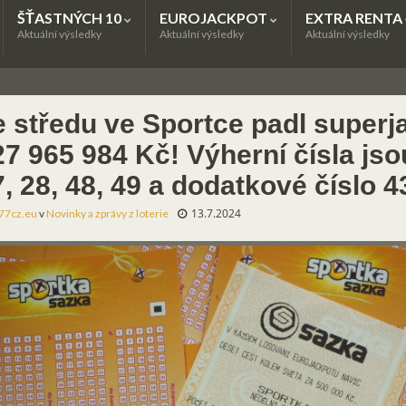
ŠŤASTNÝCH 10
EUROJACKPOT
EXTRA RENTA
Aktuální výsledky
Aktuální výsledky
Aktuální výsledky
e středu ve Sportce padl superj
7 965 984 Kč! Výherní čísla jsou
, 28, 48, 49 a dodatkové číslo 4
13.7.2024
77cz.eu
v
Novinky a zprávy z loterie