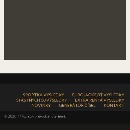
SPORTKA VÝSLEDKY
EUROJACKPOT VÝSLEDKY
ŠŤASTNÝCH 10 VÝSLEDKY
EXTRA RENTA VÝSLEDKY
NOVINKY
GENERÁTOR ČÍSEL
KONTAKT
© 2026 777cz.eu - průvodce loteriemi.