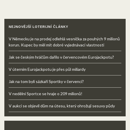
NEJNOVĚJŠÍ LOTERIJNÍ ČLÁNKY
V Německu je na prodej odlehlá vesnička za pouhých 9 milionů
korun. Kupec by měl mít dobré vyjednávací vlastnosti
Jak se českým hráčům dařilo v červencovém Eurojackpotu?
V úterním Eurojackpotu je přes půl miliardy
Jak na tom byli sázkaři Sportky v červenci?
V nedělní Sportce se hraje o 209 milionů!
V aukci se objevil dům na útesu, který ohrožují sesuvy půdy