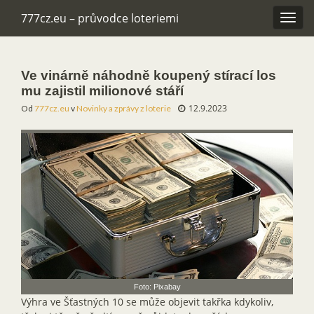
777cz.eu – průvodce loteriemi
Rozba
navig
Ve vinárně náhodně koupený stírací los
mu zajistil milionové stáří
12.9.2023
Od
777cz.eu
v
Novinky a zprávy z loterie
Foto: Pixabay
Výhra ve Šťastných 10 se může objevit takřka kdykoliv,