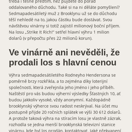
třeba i těsně předtím, než půjdete do pořád
oddalovaného důchodu. Také si na ni děláte pomyšlení?
Sedmapadesátiletý muž z Brooklynu už se do důchodu
těší nehledě na to, jakou částku bude dostávat. Svou
návštěvou vinárny si totiž zajistil milionový boční příjem.
Na losu „Strike It Rich!“ setřel hlavní výhru 1 milion
dolarů (v přepočtu přes 22 milionů korun).
Ve vinárně ani nevěděli, že
prodali los s hlavní cenou
Výhra sedmapadesátiletého Rodneyho Hendersona se
poměrně brzy rozkřikla, a to zejména díky loterijní
společnosti, která zveřejnila jeho jméno i jeho příběh.
Naštěstí pro vás budou výherní výsledky Šťastných 10, ať
budou jakkoliv vysoké, vždy anonymní. Každopádně
brooklynský výherce svou radost neskrýval. Na účet mu
postupně přijde 20 ročních splátek ve výši 30 612 dolarů.
A protože taková výhra na stíracím losu je vlastně zázrak,
rozhodla se jedna menší brooklynská televizní stanice
vinárnu, kde byl los prodán, kontaktovat. Jaké překvapení