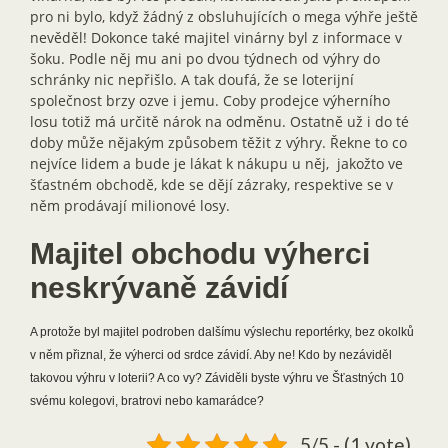
pro ni bylo, když žádný z obsluhujících o mega výhře ještě
nevěděl! Dokonce také majitel vinárny byl z informace v
šoku. Podle něj mu ani po dvou týdnech od výhry do
schránky nic nepřišlo. A tak doufá, že se loterijní
společnost brzy ozve i jemu. Coby prodejce výherního
losu totiž má určitě nárok na odměnu. Ostatně už i do té
doby může nějakým způsobem těžit z výhry. Řekne to co
nejvíce lidem a bude je lákat k nákupu u něj, jakožto ve
šťastném obchodě, kde se dějí zázraky, respektive se v
něm prodávají milionové losy.
Majitel obchodu výherci
neskrývaně závidí
A protože byl majitel podroben dalšímu výslechu reportérky, bez okolků
v něm přiznal, že výherci od srdce závidí. Aby ne! Kdo by nezáviděl
takovou výhru v loterii? A co vy? Záviděli byste výhru ve Šťastných 10
svému kolegovi, bratrovi nebo kamarádce?
5/5 - (1 vote)