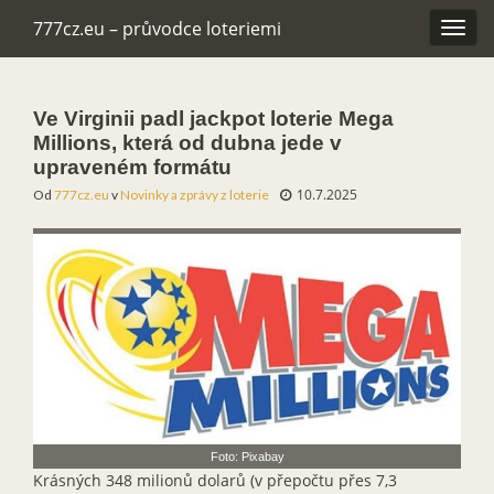
777cz.eu – průvodce loteriemi
Rozba
navig
Ve Virginii padl jackpot loterie Mega
Millions, která od dubna jede v
upraveném formátu
10.7.2025
Od
777cz.eu
v
Novinky a zprávy z loterie
Foto: Pixabay
Krásných 348 milionů dolarů (v přepočtu přes 7,3