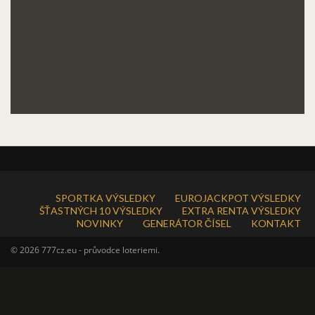
SPORTKA VÝSLEDKY
EUROJACKPOT VÝSLEDKY
ŠŤASTNÝCH 10 VÝSLEDKY
EXTRA RENTA VÝSLEDKY
NOVINKY
GENERÁTOR ČÍSEL
KONTAKT
© 2026 777cz.eu - průvodce loteriemi.