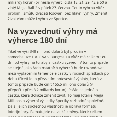
miliardy korun) přinesla výherci čísla 18, 21, 29, 42 a 50 a
zlatý Mega Ball 2 v pátek 27. června. Touto výhrou vítěz
prolomil smůlu dvaceti losování bez hlavní výhry. Změnit
život vám může i výhra ve Sportce.
Na vyzvednutí výhry má
výherce 180 dní
Tiket ve výši 348 milionů dolarů byl prodán v
samoobsluze E & C VA v Burgessu a vítěz má celkem 180
dní od výhry na to, aby si částku vyzvedl. V tomto případě
se stejně jako řada ostatních výherců bude rozhodovat
mezi vyplacením téměř celé částky v ročních splátkách po
dobu třiceti let a převzetím hotovostní výplaty, která v
tomto případě bude činit 155,5 milionu dolarů (v
přepočtu přes 3,2 miliardy korun). Pořád se jedná o
částku, která dokáže změnit život. To mají loterie Mega
Millions a výherní výsledky Sportky rozhodně společné.
Další jejich společnou vlastností je úprava formátu
loterijní hry. Pamatujete na velké změny, které celkem