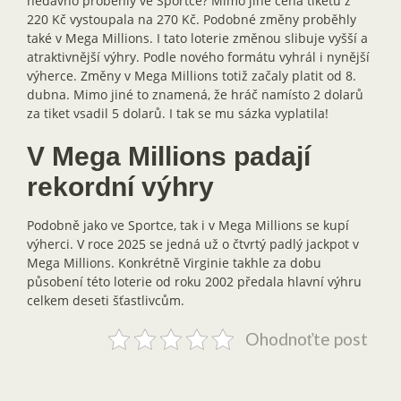
nedávno proběhly ve Sportce? Mimo jiné cena tiketu z
220 Kč vystoupala na 270 Kč. Podobné změny proběhly
také v Mega Millions. I tato loterie změnou slibuje vyšší a
atraktivnější výhry. Podle nového formátu vyhrál i nynější
výherce. Změny v Mega Millions totiž začaly platit od 8.
dubna. Mimo jiné to znamená, že hráč namísto 2 dolarů
za tiket vsadil 5 dolarů. I tak se mu sázka vyplatila!
V Mega Millions padají
rekordní výhry
Podobně jako ve Sportce, tak i v Mega Millions se kupí
výherci. V roce 2025 se jedná už o čtvrtý padlý jackpot v
Mega Millions. Konkrétně Virginie takhle za dobu
působení této loterie od roku 2002 předala hlavní výhru
celkem deseti šťastlivcům.
Ohodnoťte post