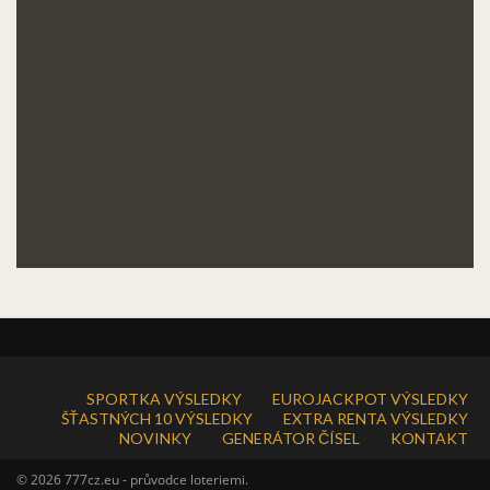
SPORTKA VÝSLEDKY
EUROJACKPOT VÝSLEDKY
ŠŤASTNÝCH 10 VÝSLEDKY
EXTRA RENTA VÝSLEDKY
NOVINKY
GENERÁTOR ČÍSEL
KONTAKT
© 2026 777cz.eu - průvodce loteriemi.