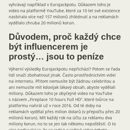
vyhrávají například v Eurojackpotu. Důkazem toho je
video na platformě YouTube, které za 10 let své existence
nasbíralo více než 157 milionů zhlédnutí a na reklamách
vydělalo zhruba 20 milionů korun.
Důvodem, proč každý chce
být influencerem je
prostý… jsou to peníze
Výherní výsledky Eurojackpotu nepřichází? Potom se řada
lidí snaží zbohatnout jinak. Často prostřednictvím videí
na internetu. Přitom nemusíte být žádnou celebritou a
ani nemusíte mít kdovíjak lákavý obsah, abyste vydělali
miliony. Důkazem toho je obyčejné video na YouTube
s názvem „Fireplace 10 hours Full HD”, které tvůrce na
platformu nahrál už v roce 2016. Od té doby na
reklamách vydělal přes milion dolarů (v přepočtu přes 20
milionů korun). Mít každý rok na účtu za reklamu dva
miliony korun, no to se jen tak někomu nepoštěstí. O to
více podivující je, že se jedná o jediné video tohoto