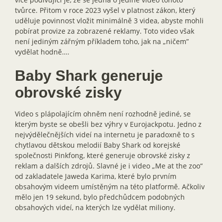
tvůrce. Přitom v roce 2023 vyšel v platnost zákon, který
uděluje povinnost vložit minimálně 3 videa, abyste mohli
pobírat provize za zobrazené reklamy. Toto video však
není jediným zářným příkladem toho, jak na „ničem”
vydělat hodně….
Baby Shark generuje
obrovské zisky
Video s plápolajícím ohněm není rozhodně jediné, se
kterým byste se obešli bez výhry v Eurojackpotu. Jedno z
nejvýdělečnějších videí na internetu je paradoxně to s
chytlavou dětskou melodií Baby Shark od korejské
společnosti Pinkfong, které generuje obrovské zisky z
reklam a dalších zdrojů. Slavné je i video „Me at the zoo“
od zakladatele Jaweda Karima, které bylo prvním
obsahovým videem umístěným na této platformě. Ačkoliv
mělo jen 19 sekund, bylo předchůdcem podobných
obsahových videí, na kterých lze vydělat miliony.