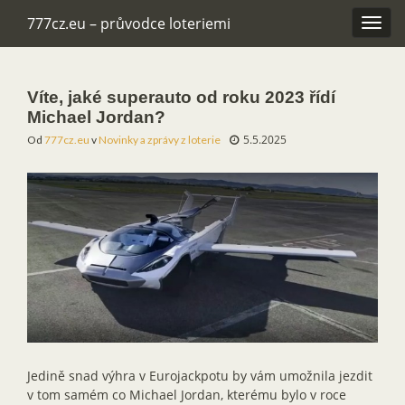
777cz.eu – průvodce loteriemi
Rozba
navig
Víte, jaké superauto od roku 2023 řídí
Michael Jordan?
5.5.2025
Od
777cz.eu
v
Novinky a zprávy z loterie
Jedině snad výhra v Eurojackpotu by vám umožnila jezdit
v tom samém co Michael Jordan, kterému bylo v roce