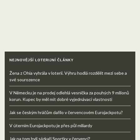
NEJNOVĚJŠÍ LOTERIJNÍ ČLÁNKY
Žena z Ohia vyhrála v loterii. Výhru hodlá rozdělit mezi sebe a
své sourozence
V Německu je na prodej odlehlá vesnička za pouhých 9 milionů
korun. Kupec by měl mít dobré vyjednávací vlastnosti
Jak se českým hráčům dařilo v červencovém Eurojackpotu?
V úterním Eurojackpotu je přes půl miliardy
Jak na tom byli sázkaři Sportky v červenci?