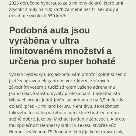
2023 doručeno hyperauto za 3 miliony dolarů, které umí
zrychlit z nuly na 100 km/h za méně než tři sekundy a
dosahuje rychlosti 350 km/h.
Podobná auta jsou
vyráběna v ultra
limitovaném množství a
určena pro super bohaté
Výherní výsledky Eurojackpotu vám umožní splnit si sen o
jízdě v opravdu elegantním voze, který je zároveň
závodním vozem a tudíž zdrojem vašeho adrenalinu.
Jedno takové vlastní bývalý profesionální basketbalista
Michael Jordan, jehož jmění se odhaduje na 3,5 miliardy
dolarů (přes 77 miliard korun). Není divu, že osobnost
takového formátu potřebuje auto, které bude v terénu
stejně dobré, jako byl Michael Jordan v zápasech. A proto
mu společnost Hennessy sídlící v Texasu stvořila vůz
Hennessey Venom F5 Roadster, který je konstruován tak,