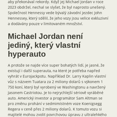
aby překonával rekordy. Když jej Michael Jordan v roce
2023 obdržel, nechal se slyšet, že byl naprosto unešený.
Společnost Hennessy vede bývalý závodní jezdec John
Hennessey, který sdělil, že jeho vozy jsou velice exkluzivní
a dodávány pouze v limitovaném množství.
Michael Jordan není
jediný, který vlastní
hyperauto
A protože se najde více super bohatých lidí, je jasné, že
existují i další superauta, na které je potřeba napřed
vyhrát v Eurojackpotu. Například Dr. Larry Kaplin vlastní
vůz s názvem Tuatara za 2 miliony dolarů s výkonem 1
750 koní, který byl vyrobený ve Washingtonu a navržený
Jasonem Castriotou. Je to nejrychlejší sériově vyráběné
auto. Americký investor a programátor Sam Altman se
pro změnu prohání v sedmimístném voze Koenigsegg
Regera v ceně přes 2 miliony dolarů. K tomuto vozu si
majitelé mohou zvolit povrchovou úpravu z ultralehkého