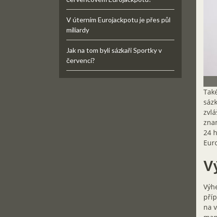
V úterním Eurojackpotu je přes půl
miliardy
Jak na tom byli sázkaři Sportky v
červenci?
Také
sázk
zvlá
znam
24 h
Euro
V
Výhe
příp
na v