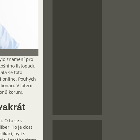
bylo znamení pro
tošního listopadu
Bála se toto
i online. Pouhých
ionáři. V loterii
ionů korun).
vakrát
. O to se v
iber. To je dost
likaci, byli s