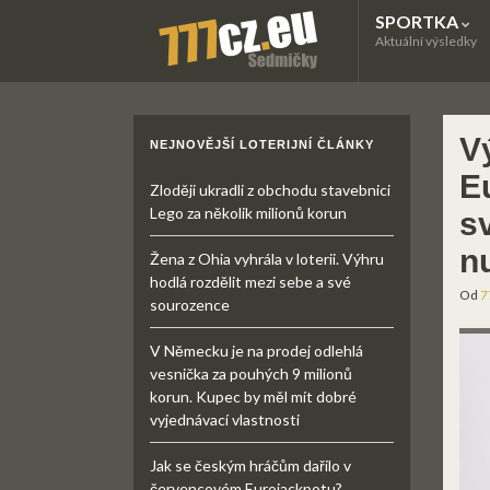
SPORTKA
Aktuální výsledky
V
NEJNOVĚJŠÍ LOTERIJNÍ ČLÁNKY
E
Zloději ukradli z obchodu stavebnici
Lego za několik milionů korun
s
nu
Žena z Ohia vyhrála v loterii. Výhru
hodlá rozdělit mezi sebe a své
Od
7
sourozence
V Německu je na prodej odlehlá
vesnička za pouhých 9 milionů
korun. Kupec by měl mít dobré
vyjednávací vlastnosti
Jak se českým hráčům dařilo v
červencovém Eurojackpotu?