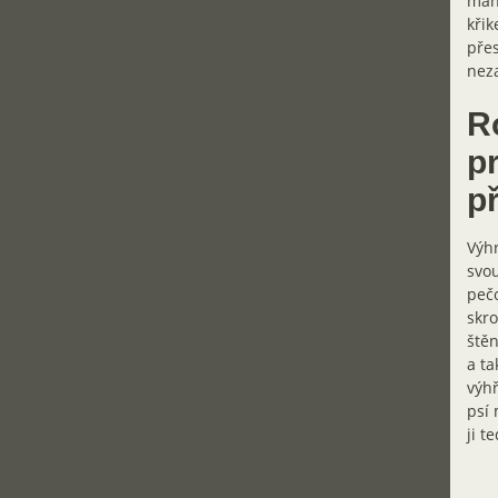
manž
křik
přes
nez
Ro
pr
p
Výhr
svou
pečo
skro
štěn
a ta
výhř
psí 
ji t