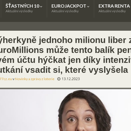
ŠŤASTNÝCH 10
EUROJACKPOT
EXTRA RENTA
Aktuální výsledky
Aktuální výsledky
Aktuální výsledky
ýherkyně jednoho milionu liber 
uroMillions může tento balík pe
vém účtu hýčkat jen díky intenz
tkání vsadit si, které vyslyšela
13.12.2023
77cz.eu
v
Novinky a zprávy z loterie