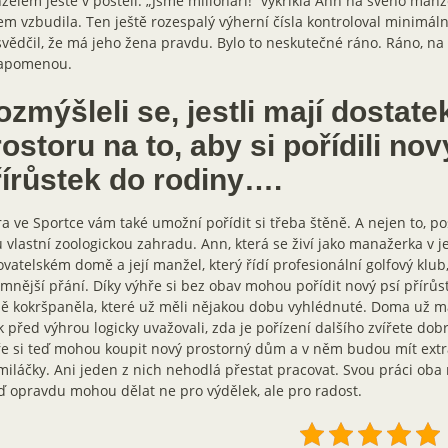
elem ještě v posteli. „Jsme milionáři!” vykřikla Ann na svého manž
em vzbudila. Ten ještě rozespalý výherní čísla kontroloval minimáln
vědčil, že má jeho žena pravdu. Bylo to neskutečné ráno. Ráno, na 
apomenou.
zmýšleli se, jestli mají dostate
ostoru na to, aby si pořídili nov
řírůstek do rodiny….
a ve Sportce vám také umožní pořídit si třeba štěně. A nejen to, p
 vlastní zoologickou zahradu. Ann, která se živí jako manažerka v 
vatelském domě a její manžel, který řídí profesionální golfový kl
mnější přání. Díky výhře si bez obav mohou pořídit nový psí přírůst
ě kokršpaněla, které už měli nějakou dobu vyhlédnuté. Doma už ma
k před výhrou logicky uvažovali, zda je pořízení dalšího zvířete dob
e si teď mohou koupit nový prostorný dům a v něm budou mít extr
miláčky. Ani jeden z nich nehodlá přestat pracovat. Svou práci oba 
eď opravdu mohou dělat ne pro výdělek, ale pro radost.