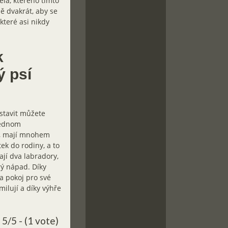
ela, kterého tímto
ě dvakrát, aby se
které asi nikdy
k
ý psí
ostavit můžete
jednom
ub, mají mnohem
ek do rodiny, a to
jí dva labradory,
rý nápad. Díky
a pokoj pro své
milují a díky výhře
5/5 - (1 vote)