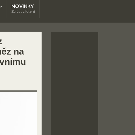
NOVINKY
Zprávy z loterií
z
něz na
ivnímu