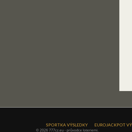
SPORTKA VÝSLEDKY
EUROJACKPOT VÝ
© 2026 777cz.eu - průvodce loteriemi.