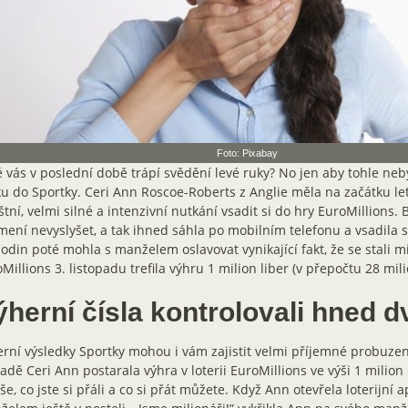
Foto: Pixabay
 vás v poslední době trápí svědění levé ruky? No jen aby tohle ne
u do Sportky. Ceri Ann Roscoe-Roberts z Anglie měla na začátku le
štní, velmi silné a intenzivní nutkání vsadit si do hry EuroMillions. 
ení nevyslyšet, a tak ihned sáhla po mobilním telefonu a vsadila s
odin poté mohla s manželem oslavovat vynikající fakt, že se stali mil
Millions 3. listopadu trefila výhru 1 milion liber (v přepočtu 28 mil
ýherní čísla kontrolovali hned d
rní výsledky Sportky mohou i vám zajistit velmi příjemné probuzení
adě Ceri Ann postarala výhra v loterii EuroMillions ve výši 1 milion l
še, co jste si přáli a co si přát můžete. Když Ann otevřela loterijní ap