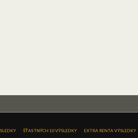
SLEDKY
ŠŤASTNÝCH 10 VÝSLEDKY
EXTRA RENTA VÝSLEDKY