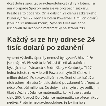
dost dobře spočítat pravděpodobnost výhry v loterii. Ta
ani v případě Sportky nehraje ve prospěch sázkařů.
Přesto se to podařilo. On a dalších 29 členů sázkařského
klubu vyhráli 27. ledna v loterii Powerball 1 milion dolarů
(zhruba 23 milionů korun). Výherní tiket následně
uschovali do učebnice matematiky na stranu 200.
Každý si ze hry odnese 24
tisíc dolarů po zdanění
Výherní výsledky Sportky nemusí být vysoké, hlavně že
jsou nějaké. Přesně to je řeč asi třiceti aktuálních i
bývalých zaměstnanců střední školy v Kentucky. Ti 27.
ledna tohoto roku v loterii Powerball vyhráli částku 1
milion dolarů. Po spravedlivém rozdělení si tak každý z
nich odnesl zhruba 24 tisíc dolarů po zdanění (v přepočtu
něco přes půl milionu). Do doby, než si výhru vyzvedli, jim
tiket střežila učebnice matematiky, konkrétně stránka
číslo 200. A proč? Do učebnice matematiky se přece nikdo
nedívá. Proto je nepravděpodobné, že by jim ho z