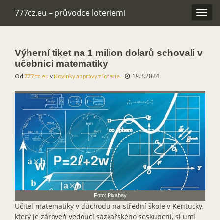
777cz.eu – průvodce loteriemi
Rozba
navig
Výherní tiket na 1 milion dolarů schovali v
učebnici matematiky
19.3.2024
Od
777cz.eu
v
Novinky a zprávy z loterie
Foto: Pixabay
Učitel matematiky v důchodu na střední škole v Kentucky,
který je zároveň vedoucí sázkařského seskupení, si umí