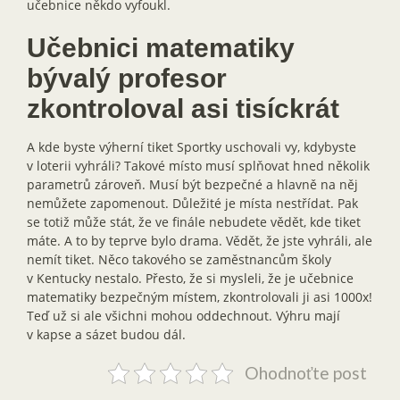
učebnice někdo vyfoukl.
Učebnici matematiky
bývalý profesor
zkontroloval asi tisíckrát
A kde byste výherní tiket Sportky uschovali vy, kdybyste
v loterii vyhráli? Takové místo musí splňovat hned několik
parametrů zároveň. Musí být bezpečné a hlavně na něj
nemůžete zapomenout. Důležité je místa nestřídat. Pak
se totiž může stát, že ve finále nebudete vědět, kde tiket
máte. A to by teprve bylo drama. Vědět, že jste vyhráli, ale
nemít tiket. Něco takového se zaměstnancům školy
v Kentucky nestalo. Přesto, že si mysleli, že je učebnice
matematiky bezpečným místem, zkontrolovali ji asi 1000x!
Teď už si ale všichni mohou oddechnout. Výhru mají
v kapse a sázet budou dál.
Ohodnoťte post