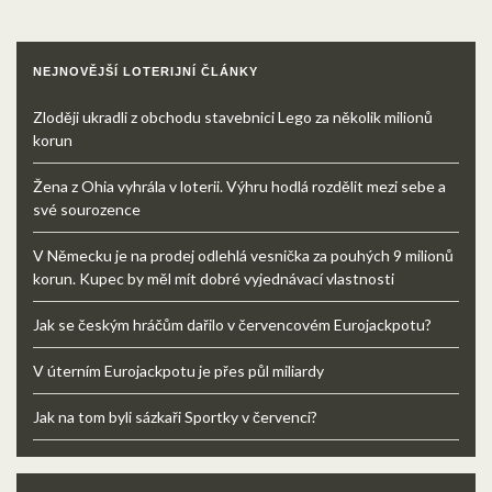
NEJNOVĚJŠÍ LOTERIJNÍ ČLÁNKY
Zloději ukradli z obchodu stavebnici Lego za několik milionů
korun
Žena z Ohia vyhrála v loterii. Výhru hodlá rozdělit mezi sebe a
své sourozence
V Německu je na prodej odlehlá vesnička za pouhých 9 milionů
korun. Kupec by měl mít dobré vyjednávací vlastnosti
Jak se českým hráčům dařilo v červencovém Eurojackpotu?
V úterním Eurojackpotu je přes půl miliardy
Jak na tom byli sázkaři Sportky v červenci?