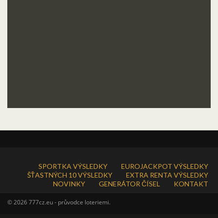
SPORTKA VÝSLEDKY
EUROJACKPOT VÝSLEDKY
ŠŤASTNÝCH 10 VÝSLEDKY
EXTRA RENTA VÝSLEDKY
NOVINKY
GENERÁTOR ČÍSEL
KONTAKT
© 2026 777cz.eu - průvodce loteriemi.