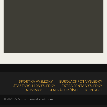
SPORTKA VÝSLEDKY
EUROJACKPOT VÝSLEDKY
ŠŤASTNÝCH 10 VÝSLEDKY
EXTRA RENTA VÝSLEDKY
NOVINKY
GENERÁTOR ČÍSEL
KONTAKT
© 2026 777cz.eu - průvodce loteriemi.