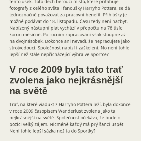
tento úsek. Toto dech beroucí místo, které přitahuje
fotografy z celého světa i fanoušky Harryho Pottera, se dá
jednoznačně považovat za pracovní benefit. Přihlášky je
možné podávat do 18. listopadu. Času tedy není nazbyt.
Nabízený nástupní plat vychází v přepočtu na 78 tisíc
korun měsíčně. Po ročním zapracování však stoupne až
na dvojnásobek. Dokonce ani nevadí, že nepracujete jako
strojvedoucí. Společnost nabízí i zaškolení. No není tohle
lepší než stále nepřicházející výhra ve Sportce?
V roce 2009 byla tato trať
zvolena jako nejkrásnější
na světě
Trať, na které viadukt z Harryho Pottera leží, byla dokonce
v roce 2009 časopisem Wanderlust zvolena jako ta
nejkrásnější na světě. Společnost očekává, že bude o
pozici velký zájem. Nicméně každý má prý šanci uspět.
Není tohle lepší sázka než ta do Sportky?