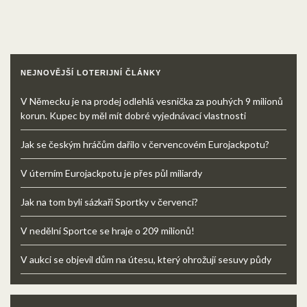
NEJNOVĚJŠÍ LOTERIJNÍ ČLÁNKY
V Německu je na prodej odlehlá vesnička za pouhých 9 milionů
korun. Kupec by měl mít dobré vyjednávací vlastnosti
Jak se českým hráčům dařilo v červencovém Eurojackpotu?
V úterním Eurojackpotu je přes půl miliardy
Jak na tom byli sázkaři Sportky v červenci?
V nedělní Sportce se hraje o 209 milionů!
V aukci se objevil dům na útesu, který ohrožují sesuvy půdy