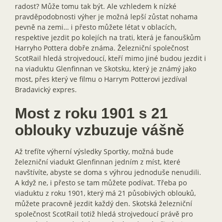
radost? Může tomu tak být. Ale vzhledem k nízké
pravděpodobnosti výher je možná lepší zůstat nohama
pevně na zemi… i přesto můžete létat v oblacích,
respektive jezdit po kolejích na trati, která je fanouškům
Harryho Pottera dobře známa. Železniční společnost
ScotRail hledá strojvedoucí, kteří mimo jiné budou jezdit i
na viaduktu Glenfinnan ve Skotsku, který je známý jako
most, přes který ve filmu o Harrym Potterovi jezdíval
Bradavický expres.
Most z roku 1901 s 21
oblouky vzbuzuje vášně
Až trefíte výherní výsledky Sportky, možná bude
železniční viadukt Glenfinnan jedním z míst, které
navštívíte, abyste se doma s výhrou jednoduše nenudili.
A když ne, i přesto se tam můžete podívat. Třeba po
viaduktu z roku 1901, který má 21 působivých oblouků,
můžete pracovně jezdit každý den. Skotská železniční
společnost ScotRail totiž hledá strojvedoucí právě pro