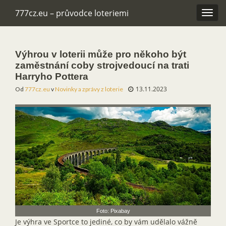
777cz.eu – průvodce loteriemi
Rozba
navig
Výhrou v loterii může pro někoho být
zaměstnání coby strojvedoucí na trati
Harryho Pottera
13.11.2023
Od
777cz.eu
v
Novinky a zprávy z loterie
Foto: Pixabay
Je výhra ve Sportce to jediné, co by vám udělalo vážně