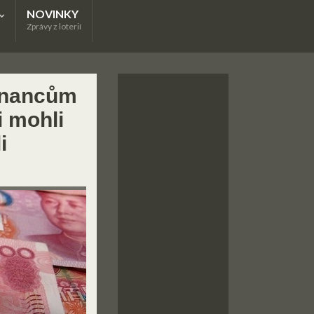
NOVINKY
Zprávy z loterií
tnancům
i mohli
i