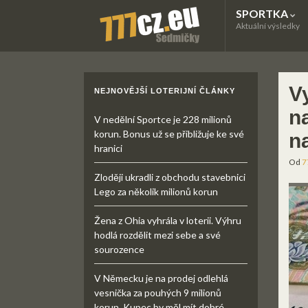
SPORTKA
Aktuální výsledky
V
NEJNOVĚJŠÍ LOTERIJNÍ ČLÁNKY
na
V nedělní Sportce je 228 milionů
korun. Bonus už se přibližuje ke své
na
hranici
Od
7
Zloději ukradli z obchodu stavebnici
Lego za několik milionů korun
Žena z Ohia vyhrála v loterii. Výhru
hodlá rozdělit mezi sebe a své
sourozence
V Německu je na prodej odlehlá
vesnička za pouhých 9 milionů
korun. Kupec by měl mít dobré