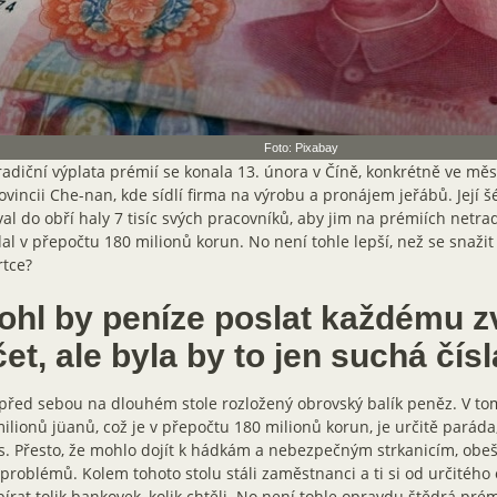
Foto: Pixabay
adiční výplata prémií se konala 13. února v Číně, konkrétně ve m
ovincii Che-nan, kde sídlí firma na výrobu a pronájem jeřábů. Její š
al do obří haly 7 tisíc svých pracovníků, aby jim na prémiích net
al v přepočtu 180 milionů korun. No není tohle lepší, než se snažit
tce?
ohl by peníze poslat každému z
et, ale byla by to jen suchá čísl
před sebou na dlouhém stole rozložený obrovský balík peněz. V to
ilionů jüanů, což je v přepočtu 180 milionů korun, je určitě paráda
s. Přesto, že mohlo dojít k hádkám a nebezpečným strkanicím, obeš
problémů. Kolem tohoto stolu stáli zaměstnanci a ti si od určitéh
írat tolik bankovek, kolik chtěli. No není tohle opravdu štědrá pré