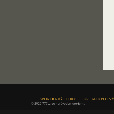
SPORTKA VÝSLEDKY
EUROJACKPOT VÝ
© 2026 777cz.eu - průvodce loteriemi.