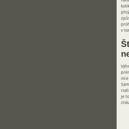
koli
plný
způs
proh
v to
Š
n
Výhr
prém
více
Sám 
rodi
je t
získ