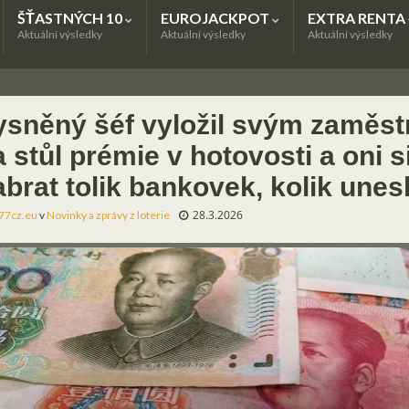
ŠŤASTNÝCH 10
EUROJACKPOT
EXTRA RENTA
Aktuální výsledky
Aktuální výsledky
Aktuální výsledky
ysněný šéf vyložil svým zaměs
 stůl prémie v hotovosti a oni s
brat tolik bankovek, kolik unesl
28.3.2026
77cz.eu
v
Novinky a zprávy z loterie