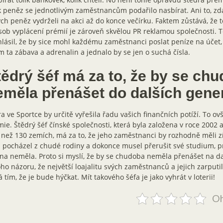
k peněz se jednotlivým zaměstnancům podařilo nasbírat. Ani to, zd
ch peněz vydrželi na akci až do konce večírku. Faktem zůstává, že 
ob vyplácení prémií je zároveň skvělou PR reklamou společnosti. 
lásil, že by sice mohl každému zaměstnanci poslat peníze na účet,
m ta zábava a adrenalin a jednalo by se jen o suchá čísla.
tědrý šéf má za to, že by se ch
eměla přenášet do dalších gene
a ve Sportce by určitě vyřešila řadu vašich finančních potíží. To o
ie. Štědrý šéf čínské společnosti, která byla založena v roce 2002 a 
 než 130 zemích, má za to, že jeho zaměstnanci by rozhodně měli 
pocházel z chudé rodiny a dokonce musel přerušit své studium, pr
na neměla. Proto si myslí, že by se chudoba neměla přenášet na da
oho názoru, že největší loajalitu svých zaměstnanců a jejich zarputil
á tím, že je bude hýčkat. Mít takového šéfa je jako vyhrát v loterii!
Oh