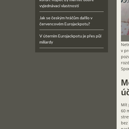
vyjednávací vlastnosti
Jak se českým hráčům dařilo v
červencovém Eurojackpotu?
V úterním Eurojackpotu je přes půl
miliardy
Netr
v pr
pozv
rozd
Spor
M
úč
Mít 
60 m
stre
bez 
nasb