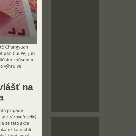
ěstě Changyuan
éf pan Cui Pej-jun
radičním způsobem
 o výhru ve
vlášť na
a
mto případě
, ale zároveň velký
la se tato akce
o okamžiku mohli
mie? Není jasné,