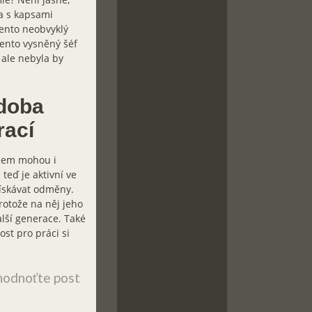
a s kapsami
tento neobvyklý
Tento vysněný šéf
 ale nebyla by
udoba
rací
všem mohou i
teď je aktivní ve
získávat odměny.
otože na něj jeho
lší generace. Také
ost pro práci si
odnoťte post