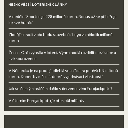
NEJNOVĚJŠÍ LOTERIJNÍ ČLÁNKY
V nedělní Sportce je 228 milionů korun. Bonus už se přibližuje
ke své hranici
Zloději ukradli z obchodu stavebnici Lego za několik milionů
korun
Žena z Ohia vyhrála v loterii. Výhru hodlá rozdělit mezi sebe a
své sourozence
V Německu je na prodej odlehlá vesnička za pouhých 9 milionů
korun. Kupec by měl mít dobré vyjednávací vlastnosti
Jak se českým hráčům dařilo v červencovém Eurojackpotu?
V úterním Eurojackpotu je přes půl miliardy