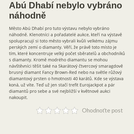
Abú Dhabí nebylo vybráno
náhodně
Město Abú Dhabí pro tuto výstavu nebylo vybráno
náhodně. Klenotníci a pořadatelé aukce, kteří na výstavě
spolupracují si toto město vybrali kvůli velkému zájmu
perských zemí o diamanty. Věří, že právě toto místo je
tím, které koncentruje velký počet sběratelů a obchodníků
s diamanty. Kromě modrého diamantu se mohou
návštěvníci těšit také na 5karátový čtvercový smaragdově
brusný diamant Fancy Brown-Red nebo na světle růžový
diamantový prsten o hmotnosti 40 karátů. Kde se výstava
koná, už víte. Teď už jen stačí trefit Eurojackpot a pár
diamantů pro sebe a své nejbližší v květnové aukci
nakoupit.
Ohodnoťte post