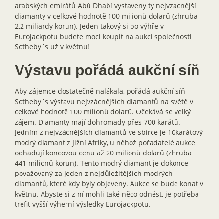
arabských emirátů Abú Dhabí vystaveny ty nejvzácnější
diamanty v celkové hodnotě 100 milionů dolarů (zhruba
2,2 miliardy korun). Jeden takový si po výhře v
Eurojackpotu budete moci koupit na aukci společnosti
Sotheby´s už v květnu!
Výstavu pořádá aukční síň
Aby zájemce dostatečně nalákala, pořádá aukční síň
Sotheby´s výstavu nejvzácnějších diamantů na světě v
celkové hodnotě 100 milionů dolarů. Očekává se velký
zájem. Diamanty mají dohromady přes 700 karátů.
Jedním z nejvzácnějších diamantů ve sbírce je 10karátový
modrý diamant z Jižní Afriky, u něhož pořadatelé aukce
odhadují koncovou cenu až 20 milionů dolarů (zhruba
441 milionů korun). Tento modrý diamant je dokonce
považovaný za jeden z nejdůležitějších modrých
diamantů, které kdy byly objeveny. Aukce se bude konat v
květnu. Abyste si z ní mohli také něco odnést, je potřeba
trefit vyšší výherní výsledky Eurojackpotu.