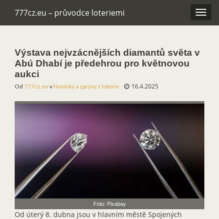
777cz.eu – průvodce loteriemi
Rozba
navig
Výstava nejvzácnějších diamantů světa v
Abú Dhabí je předehrou pro květnovou
aukci
16.4.2025
Od
777cz.eu
v
Novinky a zprávy z loterie
Foto: Pixabay
Od úterý 8. dubna jsou v hlavním městě Spojených