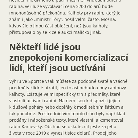
rabína, věřili, že vyvolávací cena 3200 dolarů bude
mnohonásobně překonána. Kalhoty prý rabín, který je
znám i jako „ministr Tóry”, nosil velmi často. Možná,
kdyby šlo o jinou část oblečení, než jsou kalhoty,
přistupovalo by se k celé aukci maličko jinak.
Někteří lidé jsou
znepokojeni komercializací
lidí, kteří jsou uctíváni
Výhru ve Sportce však můžete za podobné svaté a vzácné
předměty klidně utratit, jen to asi nebudou ony rabínovy
kalhoty. Existuje velmi specifický trh s předměty, které
vlastnili uctívaní rabíni. Na něm jsou k dispozici jejich
kidušové poháry nebo doplňky k modlitebním šátkům a
tak podobně. Prostřednictvím tohoto trhu byly například
prodány i náboženské texty, které vlastnil a komentoval
rabín Kanievsky. Obchod se uskutečnil ještě za jeho
života v roce 2019 a vynesl tisíce dolarů. Prodej jeho