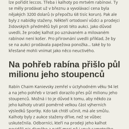
lze pořídit leccos. Třeba i kalhoty po mrtvém rabínovi. Ty
se měly prodávat už v březnu a vyvolávací cena byla
nějakých 3200 dolarů (v přepočtu 68 tisíc korun). Pak ale
byly z nabídky staženy. Někteří ortodoxní vůdci a prodejci
židovských předmětů byli proti této aukci. Jako důvod
uvedli, že prodej kalhot po uznávaném a milovaném
rabínovi není košer. Pro přirovnání uvedli příklad, že by
se na aukci prodávala papežova ponožka… také by to
křesťané mohli vnímat jako něco neuctivého.
Na pohřeb rabína přišlo půl
milionu jeho stoupenců
Rabín Chaim Kanievsky zemřel v úctyhodném věku 94 let
a na jeho pohřeb v Izraeli dorazilo přes půl milionu jeho
stoupenců. Možná i to je důvod k tomu, aby někdo za
jeho kalhoty utratil poměrně velkou část výherních
výsledků Sportky. Kdo tak chtěl učinit, má ale smůlu.
Kalhoty byly z aukce staženy dříve, než se vůbec
uskutečnila. Odborníci, kteří na prodeji jeho kalhot
neviděli nic divného a patří mezi ně i vnuk samotného