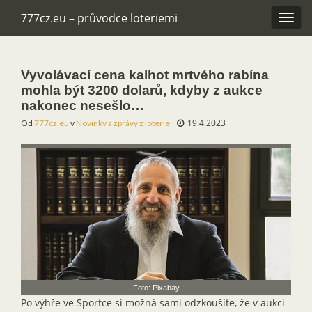
777cz.eu – průvodce loteriemi
Rozba
navig
Vyvolávací cena kalhot mrtvého rabína
mohla být 3200 dolarů, kdyby z aukce
nakonec nesešlo…
19.4.2023
Od
777cz.eu
v
Novinky a zprávy z loterie
Foto: Pixabay
Po výhře ve Sportce si možná sami odzkoušíte, že v aukci