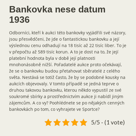
Bankovka nese datum
1936
Odborníci, kteří k aukci této bankovky vyjádřili své názory,
jsou přesvědčeni, že jde o fantastickou bankovku a její
výslednou cenu odhadují na 18 tisíc až 22 tisíc liber. To je
v přepočtu až 589 tisíc korun. A to je dost na to, že její
platební hodnota byla v době její platnosti
mnohonásobně nižší. Pořadatelé aukce proto očekávají,
že se o bankovku budou přetahovat sběratelé z celého
světa. Nestává se totiž často, že by se podobné kousky na
aukcích objevovaly. V tomto případě se jedná teprve o
druhou takovou bankovku, kterou někdo vypustil ze své
soukromé sbírky a prostřednictvím aukce ji nabídl jiným
zájemcům. A co vy? Poohlédnete se po nějakých cenných
bankovkách po tom, co vyhrajete ve Sportce?
5/5 - (1 vote)