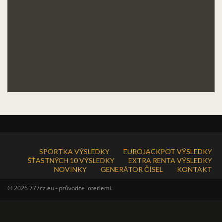
SPORTKA VÝSLEDKY
EUROJACKPOT VÝSLEDKY
ŠŤASTNÝCH 10 VÝSLEDKY
EXTRA RENTA VÝSLEDKY
NOVINKY
GENERÁTOR ČÍSEL
KONTAKT
© 2026 777cz.eu - průvodce loteriemi.