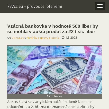
777cz.eu – průvodce loteriemi
Rozba
navig
Vzácná bankovka v hodnotě 500 liber by
se mohla v aukci prodat za 22 tisíc liber
1.3.2023
Od
777cz.eu
v
Novinky a zprávy z loterie
foto: pixabay
Aukce, která se v anglickém aukčním domě Noonans
uskuteční 1. a 2. března (to znamená dnes a zítra), by