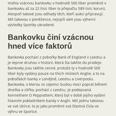
mohla vzácnou bankovku v hodnotě 500 liber proměnit v
bankovku až za 22 tisíc liber (v přepočtu 589 tisíc korun).
Alespoň takové jsou odhady těch, kteří aukci připravují.
Mít takovou v peněžence, nejspíš vám jsou výherní
výsledky Sportky ukradené.
Bankovku činí vzácnou
hned více faktorů
Bankovka pochází z pobočky Bank of England v Leedsu a
je teprve druhou v historii, která šla takhle do prodeje.
Bankovky jsou takhle cenné, protože ty v hodnotě 500
liber byly vydány pouze na třech místech Anglie, a to na
pobočkách banky v Londýně, Leedsu a Liverpoolu.
Bankovka, o kterou se zájemci budou moci poprat během
dneška a zítřka, pochází z Leedsu. Je podepsaná
Kennethem O Peppiattem, který byl v době jejího vydání
hlavním pokladníkem banky v Anglii. Mít jednu takovou
ve své sbírce, to je jako proměnit svá šťastná čísla ve
výhru ve Sportce.