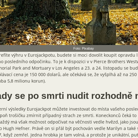
Foto: Pixabay
refíte výhru v Eurojackpotu, budete si moci dovolit koupit opravdu 
o posledního odpočinku. To je k dispozici v v Pierce Brothers West
rial Park and Mortuary v Los Angeles a 23. a 24. listopadu se bude
lávací cena je 150 000 dolarů, ale očekává se, že vyšplhá až na 250 
ba 5,8 milionu korun).
ady se po smrti nudit rozhodně
rní výsledky Eurojackpot můžete investovat do místa vašeho posl
poň trošičku zmírnit případný strach ze smrti. Koneckonců čeká to
aždý má však možnost odpočívat na věčnosti vedle hvězd, jako jso
 Hugh Hefner. Právě on si přál být pochován vedle Marilyn a také s
, když zemřel. Jedna hrobka je tam volná, a protože je unikátní, pu