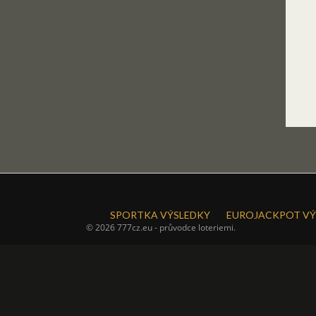
SPORTKA VÝSLEDKY
EUROJACKPOT VÝ
© 2026 777cz.eu - průvodce loteriemi.