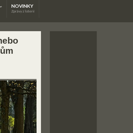
NOVINKY
Zprávy z loterií
nebo
dům