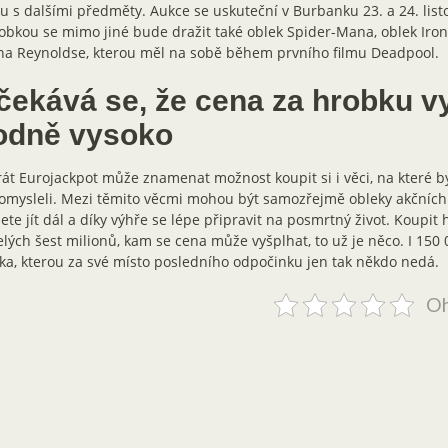
u s dalšími předměty. Aukce se uskuteční v Burbanku 23. a 24. lis
obkou se mimo jiné bude dražit také oblek Spider-Mana, oblek Iro
na Reynoldse, kterou měl na sobě během prvního filmu Deadpool.
čekává se, že cena za hrobku v
odně vysoko
át Eurojackpot může znamenat možnost koupit si i věci, na které b
mysleli. Mezi těmito věcmi mohou být samozřejmě obleky akčních
te jít dál a díky výhře se lépe připravit na posmrtný život. Koupit
lých šest milionů, kam se cena může vyšplhat, to už je něco. I 150 
ka, kterou za své místo posledního odpočinku jen tak někdo nedá.
Oh