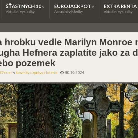
ŠŤASTNÝCH 10
EUROJACKPOT
EXTRA RENTA
Aktuální výsledky
Aktuální výsledky
Aktuální výsledky
a hrobku vedle Marilyn Monroe 
ugha Hefnera zaplatíte jako za 
ebo pozemek
30.10.2024
77cz.eu
v
Novinky a zprávy z loterie