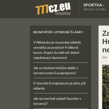
SPORTKA
Aktuální výsledky
Z
NEJNOVĚJŠÍ LOTERIJNÍ ČLÁNKY
H
V Německu je na prodej odlehlá
vesnička za pouhých 9 milionů
n
korun. Kupec by měl mít dobré
vyjednávací vlastnosti
Od
7
Jak se českým hráčům dařilo v
červencovém Eurojackpotu?
V úterním Eurojackpotu je přes půl
miliardy
Jak na tom byli sázkaři Sportky v
červenci?