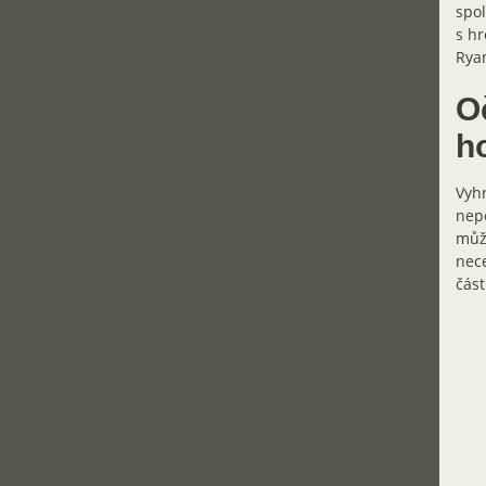
spol
s hr
Rya
O
h
Vyhr
nepo
může
nece
část