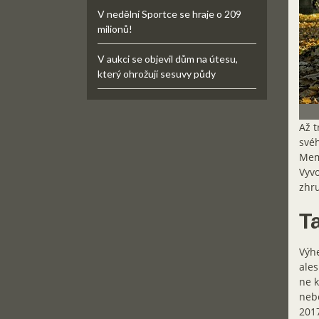
V nedělní Sportce se hraje o 209
milionů!
V aukci se objevil dům na útesu,
který ohrožují sesuvy půdy
Až t
svéh
Memo
Vyvo
zhru
T
Výhe
ales
ne k
nebo
2017