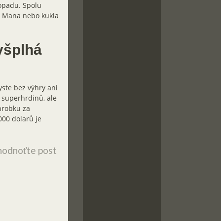
topadu. Spolu
n Mana nebo kukla
yšplhá
yste bez výhry ani
 superhrdinů, ale
 hrobku za
000 dolarů je
odnoťte post