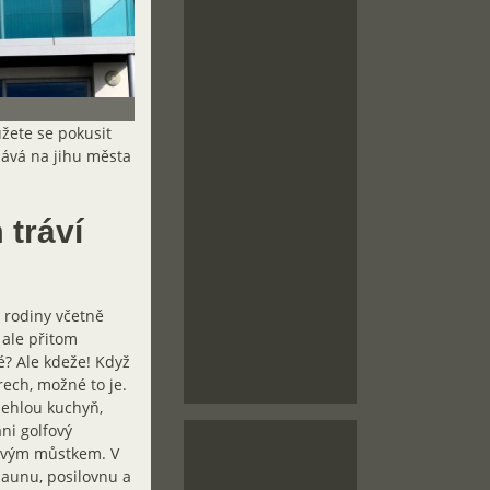
ůžete se pokusit
dává na jihu města
 tráví
í rodiny včetně
 ale přitom
? Ale kdeže! Když
rech, možné to je.
zlehlou kuchyň,
ni golfový
zovým můstkem. V
saunu, posilovnu a