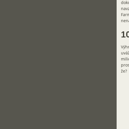
dok
navz
Farm
nena
1
Výhr
uváž
mili
pros
že?