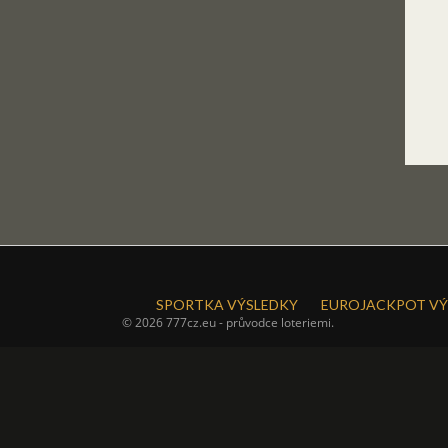
SPORTKA VÝSLEDKY
EUROJACKPOT VÝ
© 2026 777cz.eu - průvodce loteriemi.