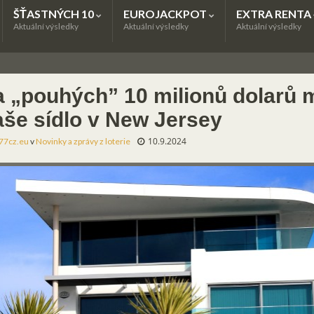
ŠŤASTNÝCH 10
EUROJACKPOT
EXTRA RENTA
Aktuální výsledky
Aktuální výsledky
Aktuální výsledky
a „pouhých” 10 milionů dolarů 
aše sídlo v New Jersey
10.9.2024
77cz.eu
v
Novinky a zprávy z loterie