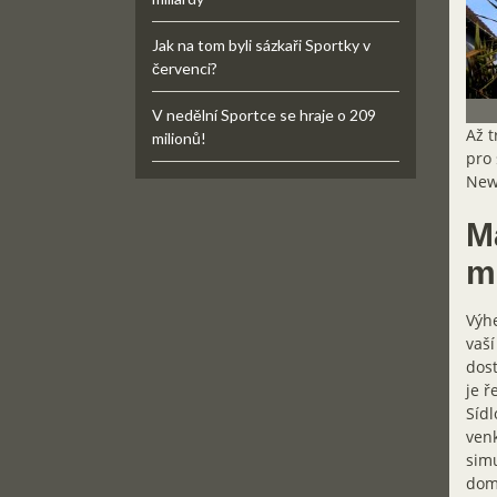
Jak na tom byli sázkaři Sportky v
červenci?
V nedělní Sportce se hraje o 209
Až t
milionů!
pro 
New 
Ma
m
Výhe
vaší
dost
je ř
Sídl
venk
simu
domě