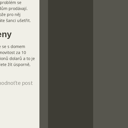
 problém se
dům prodávají.
ože pro něj
e šanci ušetřit.
eny
že se s domem
movitost za 10
ionů dolarů a to je
ete žít úsporně,
odnoťte post