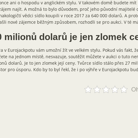
once ani o hospodu v anglickém stylu. V takovém domě budete mít
ájem najít. A možná to bylo důvodem, proč jeho původní majitelé 
akologičtí vědci sídlo koupili v roce 2017 za 640 000 dolarů. A prot
šli nové zájemce běžným způsobem, rozhodli se pro aukci. V té mát
0 milionů dolarů je jen zlomek c
a v Eurojackpotu vám umožní žít ve velkém stylu. Pokud vás fakt, 
ete na jednom místě, nesvazuje, soutěžit můžete v aukci o tuto ne
onů dolarů. Je to jen zlomek její ceny. Tvůrce sídlo stálo přes 27 mil
tor pro úsporu. Kdo by to byl řekl, že i po výhře v Eurojackpotu bud
Oh