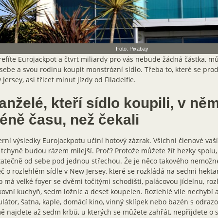
Foto: Pixabay
refíte Eurojackpot a čtvrt miliardy pro vás nebude žádná částka, m
sebe a svou rodinu koupit monstrózní sídlo. Třeba to, které se pro
Jersey, asi třicet minut jízdy od Filadelfie.
nželé, kteří sídlo koupili, v něm
éně času, než čekali
rní výsledky Eurojackpotu učiní hotový zázrak. Všichni členové vaš
 tchyně budou rázem milejší. Proč? Protože můžete žít hezky spolu,
atečně od sebe pod jednou střechou. Že je něco takového nemožné
eč o rozlehlém sídle v New Jersey, které se rozkládá na sedmi hekta
o má velké foyer se dvěmi točitými schodišti, palácovou jídelnu, ro
ovní kuchyň, sedm ložnic a deset koupelen. Rozlehlé vile nechybí a
látor, šatna, kaple, domácí kino, vinný sklípek nebo bazén s odra
 najdete až sedm krbů, u kterých se můžete zahřát, nepřijdete o 