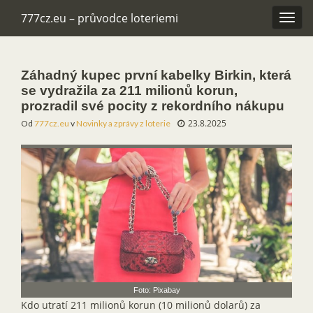
777cz.eu – průvodce loteriemi
Rozba
navig
Záhadný kupec první kabelky Birkin, která
se vydražila za 211 milionů korun,
prozradil své pocity z rekordního nákupu
23.8.2025
Od
777cz.eu
v
Novinky a zprávy z loterie
Foto: Pixabay
Kdo utratí 211 milionů korun (10 milionů dolarů) za