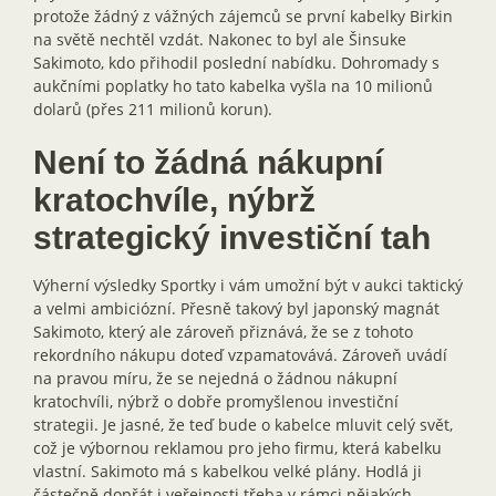
protože žádný z vážných zájemců se první kabelky Birkin
na světě nechtěl vzdát. Nakonec to byl ale Šinsuke
Sakimoto, kdo přihodil poslední nabídku. Dohromady s
aukčními poplatky ho tato kabelka vyšla na 10 milionů
dolarů (přes 211 milionů korun).
Není to žádná nákupní
kratochvíle, nýbrž
strategický investiční tah
Výherní výsledky Sportky i vám umožní být v aukci taktický
a velmi ambiciózní. Přesně takový byl japonský magnát
Sakimoto, který ale zároveň přiznává, že se z tohoto
rekordního nákupu doteď vzpamatovává. Zároveň uvádí
na pravou míru, že se nejedná o žádnou nákupní
kratochvíli, nýbrž o dobře promyšlenou investiční
strategii. Je jasné, že teď bude o kabelce mluvit celý svět,
což je výbornou reklamou pro jeho firmu, která kabelku
vlastní. Sakimoto má s kabelkou velké plány. Hodlá ji
částečně dopřát i veřejnosti třeba v rámci nějakých