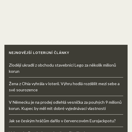
NEJNOVĚJŠÍ LOTERIJNÍ ČLÁNKY
Zloději ukradli z obchodu stavebnici Lego za několik milionů
korun
Žena z Ohia vyhrála v loterii. Výhru hodlá rozdělit mezi sebe a
své sourozence
V Německu je na prodej odlehlá vesnička za pouhých 9 milionů
korun. Kupec by měl mít dobré vyjednávací vlastnosti
Jak se českým hráčům dařilo v červencovém Eurojackpotu?