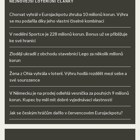
NEJNOVĚJŠÍ LOTERIJNÍ ČLÁNKY
Chorvat vyhrál v Eurojackpotu zhruba 10 milionů korun. Výhra
se mu podařila díky jeho vlastní číselné kombinaci
V nedělní Sportce je 228 milionů korun. Bonus už se přibližuje
ke své hranici
Zloději ukradli z obchodu stavebnici Lego za několik milionů
korun
Žena z Ohia vyhrála v loterii. Výhru hodlá rozdělit mezi sebe a
své sourozence
V Německu je na prodej odlehlá vesnička za pouhých 9 milionů
korun. Kupec by měl mít dobré vyjednávací vlastnosti
Jak se českým hráčům dařilo v červencovém Eurojackpotu?