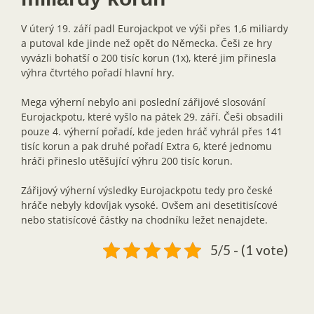
V úterý 19. září padl Eurojackpot ve výši přes 1,6 miliardy
a putoval kde jinde než opět do Německa. Češi ze hry
vyvázli bohatší o 200 tisíc korun (1x), které jim přinesla
výhra čtvrtého pořadí hlavní hry.
Mega výherní nebylo ani poslední zářijové slosování
Eurojackpotu, které vyšlo na pátek 29. září. Češi obsadili
pouze 4. výherní pořadí, kde jeden hráč vyhrál přes 141
tisíc korun a pak druhé pořadí Extra 6, které jednomu
hráči přineslo utěšující výhru 200 tisíc korun.
Zářijový výherní výsledky Eurojackpotu tedy pro české
hráče nebyly kdovíjak vysoké. Ovšem ani desetitisícové
nebo statisícové částky na chodníku ležet nenajdete.
5/5 - (1 vote)