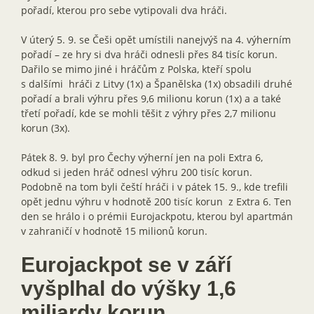
pořadí, kterou pro sebe vytipovali dva hráči.
V úterý 5. 9. se Češi opět umístili nanejvýš na 4. výherním
pořadí – ze hry si dva hráči odnesli přes 84 tisíc korun.
Dařilo se mimo jiné i hráčům z Polska, kteří spolu
s dalšími hráči z Litvy (1x) a Španělska (1x) obsadili druhé
pořadí a brali výhru přes 9,6 milionu korun (1x) a a také
třetí pořadí, kde se mohli těšit z výhry přes 2,7 milionu
korun (3x).
Pátek 8. 9. byl pro Čechy výherní jen na poli Extra 6,
odkud si jeden hráč odnesl výhru 200 tisíc korun.
Podobně na tom byli čeští hráči i v pátek 15. 9., kde trefili
opět jednu výhru v hodnotě 200 tisíc korun z Extra 6. Ten
den se hrálo i o prémii Eurojackpotu, kterou byl apartmán
v zahraničí v hodnotě 15 milionů korun.
Eurojackpot se v září
vyšplhal do výšky 1,6
miliardy korun