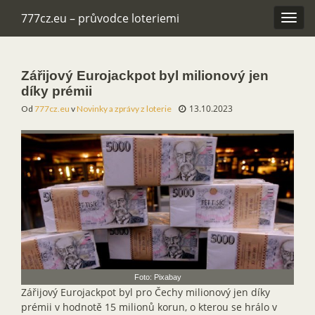
777cz.eu – průvodce loteriemi
Rozba
navig
Zářijový Eurojackpot byl milionový jen
díky prémii
13.10.2023
Od
777cz.eu
v
Novinky a zprávy z loterie
Foto: Pixabay
Zářijový Eurojackpot byl pro Čechy milionový jen díky
prémii v hodnotě 15 milionů korun, o kterou se hrálo v