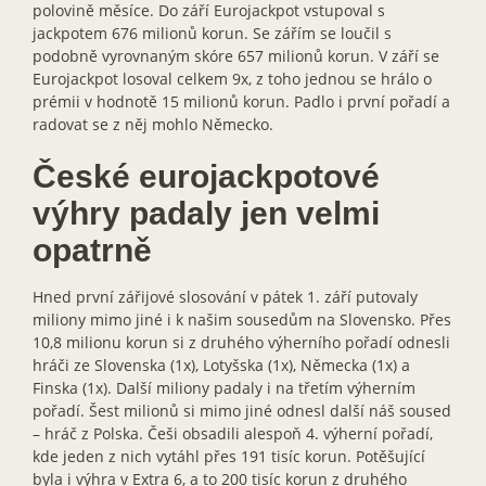
polovině měsíce. Do září Eurojackpot vstupoval s
jackpotem 676 milionů korun. Se zářím se loučil s
podobně vyrovnaným skóre 657 milionů korun. V září se
Eurojackpot losoval celkem 9x, z toho jednou se hrálo o
prémii v hodnotě 15 milionů korun. Padlo i první pořadí a
radovat se z něj mohlo Německo.
České eurojackpotové
výhry padaly jen velmi
opatrně
Hned první zářijové slosování v pátek 1. září putovaly
miliony mimo jiné i k našim sousedům na Slovensko. Přes
10,8 milionu korun si z druhého výherního pořadí odnesli
hráči ze Slovenska (1x), Lotyšska (1x), Německa (1x) a
Finska (1x). Další miliony padaly i na třetím výherním
pořadí. Šest milionů si mimo jiné odnesl další náš soused
– hráč z Polska. Češi obsadili alespoň 4. výherní pořadí,
kde jeden z nich vytáhl přes 191 tisíc korun. Potěšující
byla i výhra v Extra 6, a to 200 tisíc korun z druhého