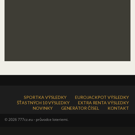
SPORTKA VÝSLEDKY
EUROJACKPOT VÝSLEDKY
ŠŤASTNÝCH 10 VÝSLEDKY
EXTRA RENTA VÝSLEDKY
NOVINKY
GENERÁTOR ČÍSEL
KONTAKT
© 2026 777cz.eu - průvodce loteriemi.