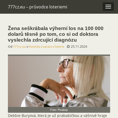
777cz.eu – průvodce loteriemi
Rozba
navig
Žena seškrábala výherní los na 100 000
dolarů těsně po tom, co si od doktora
vyslechla zdrcující diagnózu
25.11.2024
Od
777cz.eu
v
Novinky a zprávy z loterie
Foto: Pixabay
Debbie Buryová, která je už prababičkou a vášnivě hraje