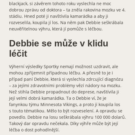
blackjack, si závěrem tohoto roku vyslechla ne moc
dobrou zprávu od doktora – ta zněla rakovina mozku ve 4.
stádiu. Hned poté ji navštívila kamarádka a aby ji
rozveselila, koupila jí los. Na něm pak Debbie seškrábala
neuvěřitelnou výhru, která jí pomůže s léčbou.
Debbie se může v klidu
léčit
Výherní výsledky Sportky nemají možnost uzdravit, ale
mohou zpříjemnit případnou léčbu. A přesně to je i
případ paní Debbie, která si vyslechla zdrcující diagnózu
– za jejími zdravotními problémy vězí nádory na mozku.
Než stihla Debbie propadnout do deprese, navštívila ji
její velmi dobrá kamarádka. Ta o Debbie ví, že je
fanynkou týmu Minnesota Vikings, a proto jí koupila los
s touto tématikou. Mělo to být rozveselení. A opravdu se
povedlo. Debbie na losu seškrábala výhru 100 000 dolarů.
Takový dar opravdu nečekala. Díky výhře může být její
léčba o dost pohodlnější.