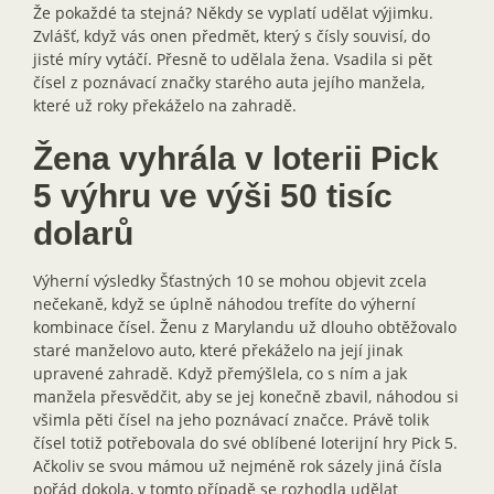
Že pokaždé ta stejná? Někdy se vyplatí udělat výjimku.
Zvlášť, když vás onen předmět, který s čísly souvisí, do
jisté míry vytáčí. Přesně to udělala žena. Vsadila si pět
čísel z poznávací značky starého auta jejího manžela,
které už roky překáželo na zahradě.
Žena vyhrála v loterii Pick
5 výhru ve výši 50 tisíc
dolarů
Výherní výsledky Šťastných 10 se mohou objevit zcela
nečekaně, když se úplně náhodou trefíte do výherní
kombinace čísel. Ženu z Marylandu už dlouho obtěžovalo
staré manželovo auto, které překáželo na její jinak
upravené zahradě. Když přemýšlela, co s ním a jak
manžela přesvědčit, aby se jej konečně zbavil, náhodou si
všimla pěti čísel na jeho poznávací značce. Právě tolik
čísel totiž potřebovala do své oblíbené loterijní hry Pick 5.
Ačkoliv se svou mámou už nejméně rok sázely jiná čísla
pořád dokola, v tomto případě se rozhodla udělat