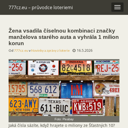
777cz.eu – průvodce loteriemi
Rozba
navig
Žena vsadila číselnou kombinaci značky
manželova starého auta a vyhrála 1 milion
korun
16.5.2026
Od
777cz.eu
v
Novinky a zprávy z loterie
Foto: Pixabay
Jaká čísla sázíte, když hrajete o miliony ze Šťastných 10?