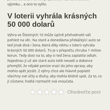
výjimku… a ono to vyšlo.
V loterii vyhrála krásných
50 000 dolarů
Výhra ve Šťastných 10 může úplně přehodnotit váš
pohled na věc. Na staré a donedávna překážející auto se
teď jinak dívá i žena, která díky němu v loterii vyhrála
krásných 50 000 dolarů. To je v přepočtu zhruba 1 milion
korun. Tedy dost na to, aby si teď žena zaplatila odtah.
Najednou jí už ale staré auto tolik nevadí a dokonce
přemýšlí, že nějaké peníze vrazí do jeho opravy, aby
mohlo opět jezdit. Z výhry chce ale hlavně poplatit
všechny své účty a dluhy, aby mohla klidně spát. Za to, co
jí zůstane, hodlá rozmazlit svá vnoučata.
Ohodnoťte post