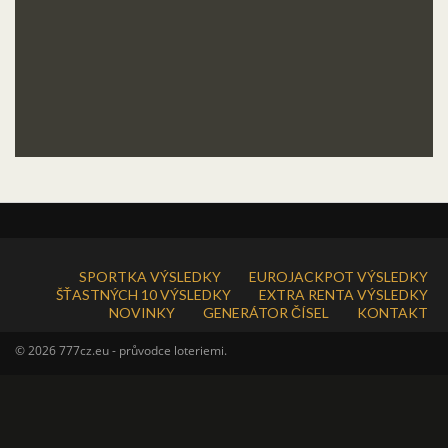
SPORTKA VÝSLEDKY
EUROJACKPOT VÝSLEDKY
ŠŤASTNÝCH 10 VÝSLEDKY
EXTRA RENTA VÝSLEDKY
NOVINKY
GENERÁTOR ČÍSEL
KONTAKT
© 2026 777cz.eu - průvodce loteriemi.