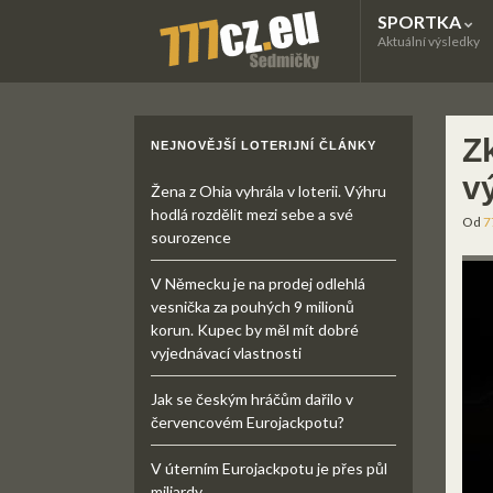
SPORTKA
Aktuální výsledky
Z
NEJNOVĚJŠÍ LOTERIJNÍ ČLÁNKY
v
Žena z Ohia vyhrála v loterii. Výhru
hodlá rozdělit mezi sebe a své
Od
7
sourozence
V Německu je na prodej odlehlá
vesnička za pouhých 9 milionů
korun. Kupec by měl mít dobré
vyjednávací vlastnosti
Jak se českým hráčům dařilo v
červencovém Eurojackpotu?
V úterním Eurojackpotu je přes půl
miliardy