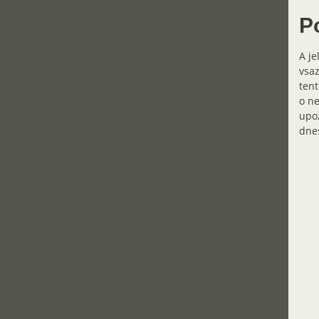
P
A je
vsaz
tent
o ne
upoz
dnes