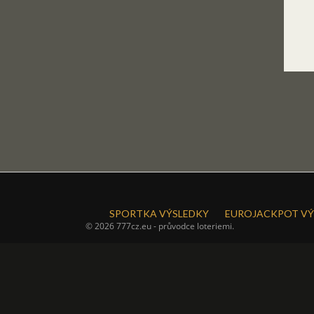
SPORTKA VÝSLEDKY
EUROJACKPOT VÝ
© 2026 777cz.eu - průvodce loteriemi.