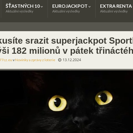
ŠŤASTNÝCH 10
EUROJACKPOT
EXTRA RENTA
Aktuální výsledky
Aktuální výsledky
Aktuální výsledky
kusíte srazit superjackpot Spor
ýši 182 milionů v pátek třinácté
13.12.2024
77cz.eu
v
Novinky a zprávy z loterie