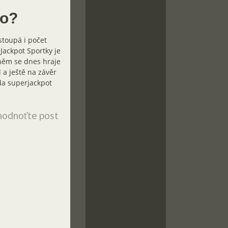
ho?
stoupá i počet
 Jackpot Sportky je
 něm se dnes hraje
 a ještě na závěr
da superjackpot
odnoťte post