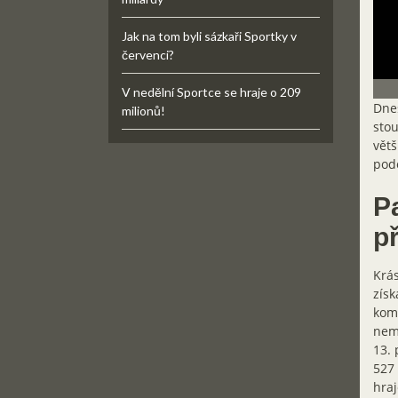
Jak na tom byli sázkaři Sportky v
červenci?
V nedělní Sportce se hraje o 209
Dnes
milionů!
stou
větš
podo
P
p
Krás
získ
komb
nemu
13. 
527 
hraj