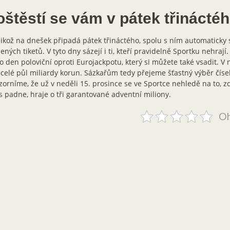
oštěstí se vám v pátek třinácté
likož na dnešek připadá pátek třináctého, spolu s ním automaticky 
ených tiketů. V tyto dny sázejí i ti, kteří pravidelně Sportku nehrají.
o den poloviční oproti Eurojackpotu, který si můžete také vsadit. V
celé půl miliardy korun. Sázkařům tedy přejeme šťastný výběr čísel
orníme, že už v neděli 15. prosince se ve Sportce nehledě na to, z
 padne, hraje o tři garantované adventní miliony.
Oh