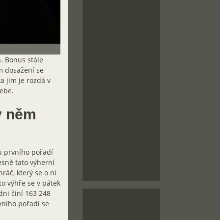
n. Bonus stále
ím dosažení se
a jim je rozdá v
sebe.
 v něm
u prvního pořadí
řesně tato výherní
ráč, který se o ni
o výhře se v pátek
dni činí 163 248
vního pořadí se