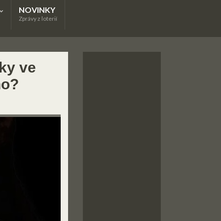
NOVINKY
Zprávy z loterií
tky ve
ho?