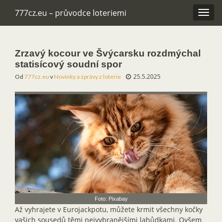
777cz.eu – průvodce loteriemi
Rozba
navig
Zrzavý kocour ve Švýcarsku rozdmýchal
statisícový soudní spor
25.5.2025
Od
777cz.eu
v
Novinky a zprávy z loterie
Foto: Pixabay
Až vyhrajete v Eurojackpotu, můžete krmit všechny kočky
vašich sousedů těmi nejvybranějšími lahůdkami. Ovšem