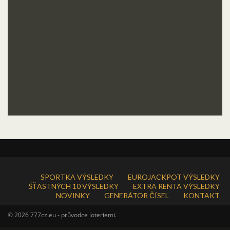
SPORTKA VÝSLEDKY
EUROJACKPOT VÝSLEDKY
ŠŤASTNÝCH 10 VÝSLEDKY
EXTRA RENTA VÝSLEDKY
NOVINKY
GENERÁTOR ČÍSEL
KONTAKT
© 2026 777cz.eu - průvodce loteriemi.