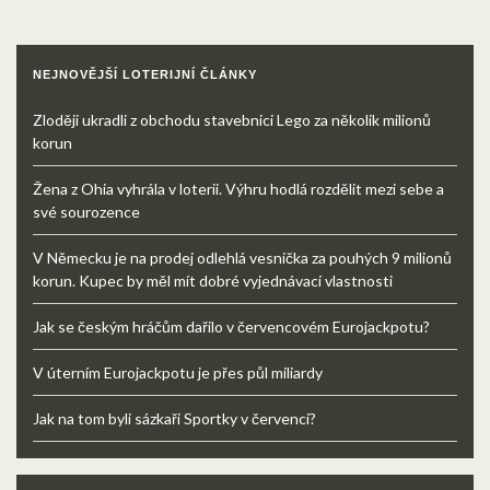
NEJNOVĚJŠÍ LOTERIJNÍ ČLÁNKY
Zloději ukradli z obchodu stavebnici Lego za několik milionů
korun
Žena z Ohia vyhrála v loterii. Výhru hodlá rozdělit mezi sebe a
své sourozence
V Německu je na prodej odlehlá vesnička za pouhých 9 milionů
korun. Kupec by měl mít dobré vyjednávací vlastnosti
Jak se českým hráčům dařilo v červencovém Eurojackpotu?
V úterním Eurojackpotu je přes půl miliardy
Jak na tom byli sázkaři Sportky v červenci?