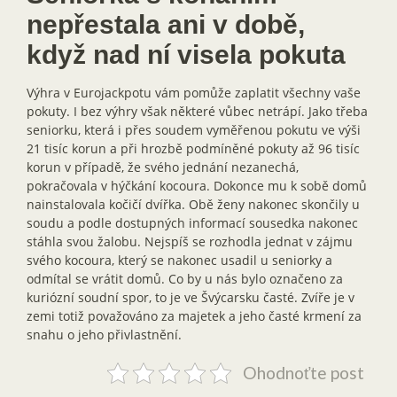
nepřestala ani v době,
když nad ní visela pokuta
Výhra v Eurojackpotu vám pomůže zaplatit všechny vaše
pokuty. I bez výhry však některé vůbec netrápí. Jako třeba
seniorku, která i přes soudem vyměřenou pokutu ve výši
21 tisíc korun a při hrozbě podmíněné pokuty až 96 tisíc
korun v případě, že svého jednání nezanechá,
pokračovala v hýčkání kocoura. Dokonce mu k sobě domů
nainstalovala kočičí dvířka. Obě ženy nakonec skončily u
soudu a podle dostupných informací sousedka nakonec
stáhla svou žalobu. Nejspíš se rozhodla jednat v zájmu
svého kocoura, který se nakonec usadil u seniorky a
odmítal se vrátit domů. Co by u nás bylo označeno za
kuriózní soudní spor, to je ve Švýcarsku časté. Zvíře je v
zemi totiž považováno za majetek a jeho časté krmení za
snahu o jeho přivlastnění.
Ohodnoťte post