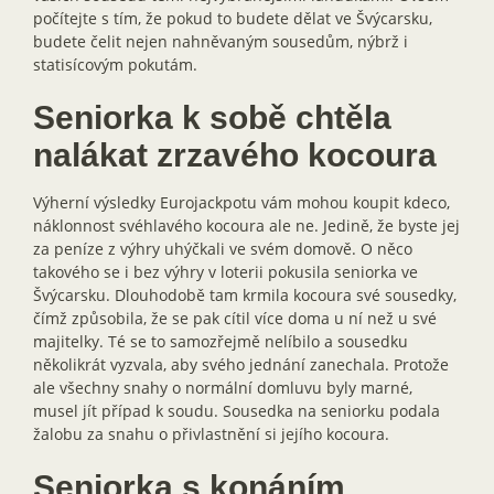
počítejte s tím, že pokud to budete dělat ve Švýcarsku,
budete čelit nejen nahněvaným sousedům, nýbrž i
statisícovým pokutám.
Seniorka k sobě chtěla
nalákat zrzavého kocoura
Výherní výsledky Eurojackpotu vám mohou koupit kdeco,
náklonnost svéhlavého kocoura ale ne. Jedině, že byste jej
za peníze z výhry uhýčkali ve svém domově. O něco
takového se i bez výhry v loterii pokusila seniorka ve
Švýcarsku. Dlouhodobě tam krmila kocoura své sousedky,
čímž způsobila, že se pak cítil více doma u ní než u své
majitelky. Té se to samozřejmě nelíbilo a sousedku
několikrát vyzvala, aby svého jednání zanechala. Protože
ale všechny snahy o normální domluvu byly marné,
musel jít případ k soudu. Sousedka na seniorku podala
žalobu za snahu o přivlastnění si jejího kocoura.
Seniorka s konáním