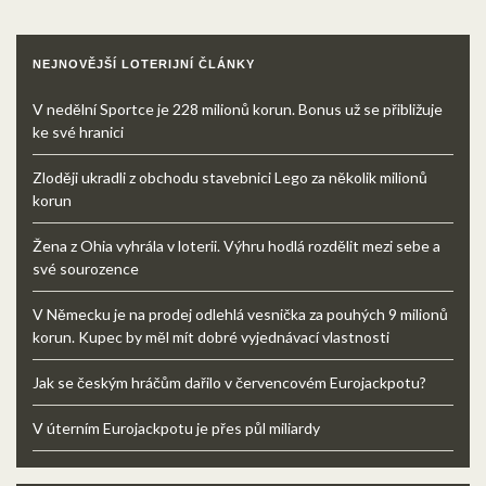
NEJNOVĚJŠÍ LOTERIJNÍ ČLÁNKY
V nedělní Sportce je 228 milionů korun. Bonus už se přibližuje
ke své hranici
Zloději ukradli z obchodu stavebnici Lego za několik milionů
korun
Žena z Ohia vyhrála v loterii. Výhru hodlá rozdělit mezi sebe a
své sourozence
V Německu je na prodej odlehlá vesnička za pouhých 9 milionů
korun. Kupec by měl mít dobré vyjednávací vlastnosti
Jak se českým hráčům dařilo v červencovém Eurojackpotu?
V úterním Eurojackpotu je přes půl miliardy