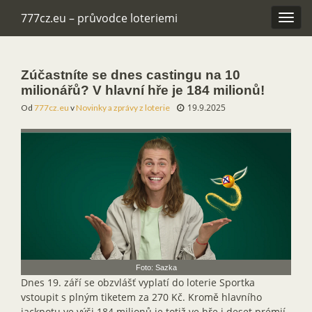
777cz.eu – průvodce loteriemi
Rozba
navig
Zúčastníte se dnes castingu na 10
milionářů? V hlavní hře je 184 milionů!
19.9.2025
Od
777cz.eu
v
Novinky a zprávy z loterie
Foto: Sazka
Dnes 19. září se obzvlášť vyplatí do loterie Sportka
vstoupit s plným tiketem za 270 Kč. Kromě hlavního
jackpotu ve výši 184 milionů je totiž ve hře i deset prémií,