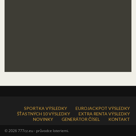
SPORTKA VÝSLEDKY
EUROJACKPOT VÝSLEDKY
ŠŤASTNÝCH 10 VÝSLEDKY
EXTRA RENTA VÝSLEDKY
NOVINKY
GENERÁTOR ČÍSEL
KONTAKT
© 2026 777cz.eu - průvodce loteriemi.