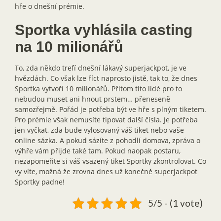
hře o dnešní prémie.
Sportka vyhlásila casting
na 10 milionářů
To, zda někdo trefí dnešní lákavý superjackpot, je ve
hvězdách. Co však lze říct naprosto jistě, tak to, že dnes
Sportka vytvoří 10 milionářů. Přitom tito lidé pro to
nebudou muset ani hnout prstem… přeneseně
samozřejmě. Pořád je potřeba být ve hře s plným tiketem.
Pro prémie však nemusíte tipovat další čísla. Je potřeba
jen vyčkat, zda bude vylosovaný váš tiket nebo vaše
online sázka. A pokud sázíte z pohodlí domova, zpráva o
výhře vám přijde také tam. Pokud naopak postaru,
nezapomeňte si váš vsazený tiket Sportky zkontrolovat. Co
vy víte, možná že zrovna dnes už konečně superjackpot
Sportky padne!
5/5 - (1 vote)