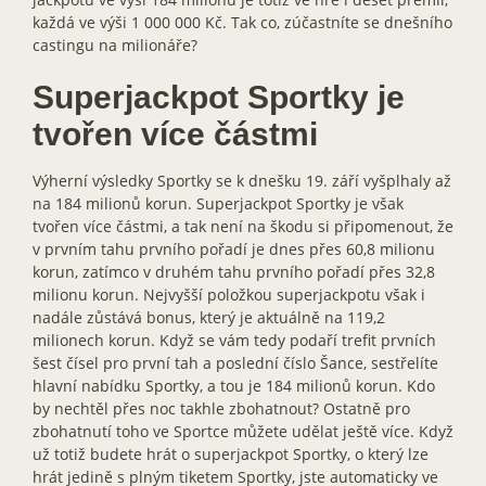
každá ve výši 1 000 000 Kč. Tak co, zúčastníte se dnešního
castingu na milionáře?
Superjackpot Sportky je
tvořen více částmi
Výherní výsledky Sportky se k dnešku 19. září vyšplhaly až
na 184 milionů korun. Superjackpot Sportky je však
tvořen více částmi, a tak není na škodu si připomenout, že
v prvním tahu prvního pořadí je dnes přes 60,8 milionu
korun, zatímco v druhém tahu prvního pořadí přes 32,8
milionu korun. Nejvyšší položkou superjackpotu však i
nadále zůstává bonus, který je aktuálně na 119,2
milionech korun. Když se vám tedy podaří trefit prvních
šest čísel pro první tah a poslední číslo Šance, sestřelíte
hlavní nabídku Sportky, a tou je 184 milionů korun. Kdo
by nechtěl přes noc takhle zbohatnout? Ostatně pro
zbohatnutí toho ve Sportce můžete udělat ještě více. Když
už totiž budete hrát o superjackpot Sportky, o který lze
hrát jedině s plným tiketem Sportky, jste automaticky ve