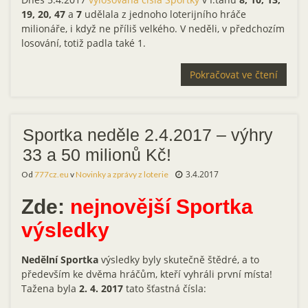
19, 20, 47
a
7
udělala z jednoho loterijního hráče
milionáře, i když ne příliš velkého. V neděli, v předchozím
losování, totiž padla také 1.
Pokračovat ve čtení
Sportka neděle 2.4.2017 – výhry
33 a 50 milionů Kč!
3.4.2017
Od
777cz.eu
v
Novinky a zprávy z loterie
Zde:
nejnovější Sportka
výsledky
Nedělní Sportka
výsledky byly skutečně štědré, a to
především ke dvěma hráčům, kteří vyhráli první místa!
Tažena byla
2. 4. 2017
tato šťastná čísla: