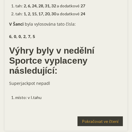
tah:
2, 6, 24, 28, 31, 32
a dodatkové
27
tah:
1, 2, 15, 17, 20, 30
a dodatkové
24
V Šanci
byla vylosována tato čísla:
6, 0, 0, 2, 7, 5
Výhry byly v nedělní
Sportce vyplaceny
následující
:
Superjackpot nepadl
místo: v I.tahu
Pokračovat ve čtení