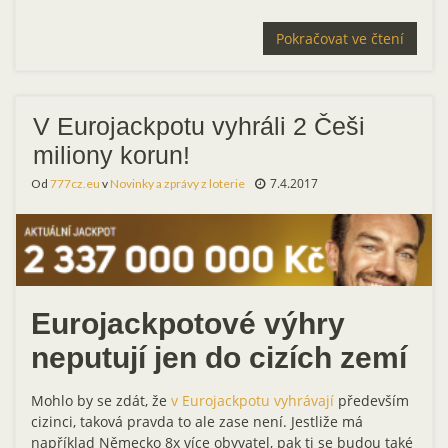
Pokračovat ve čtení
V Eurojackpotu vyhráli 2 Češi
miliony korun!
7.4.2017
Od
777cz.eu
v
Novinky a zprávy z loterie
Eurojackpotové výhry
neputují jen do cizích zemí
Mohlo by se zdát, že
v Eurojackpotu vyhrávají
především
cizinci, taková pravda to ale zase není. Jestliže má
například Německo 8x více obyvatel, pak ti se budou také