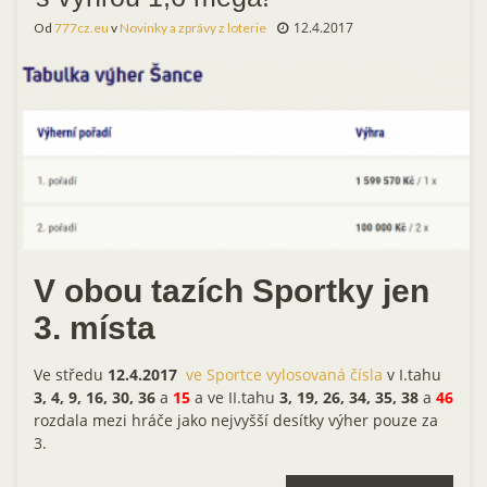
12.4.2017
Od
777cz.eu
v
Novinky a zprávy z loterie
V obou tazích Sportky jen
3. místa
Ve středu
12.4.2017
ve Sportce vylosovaná čísla
v I.tahu
3, 4, 9, 16, 30, 36
a
15
a ve II.tahu
3, 19, 26, 34, 35, 38
a
46
rozdala mezi hráče jako nejvyšší desítky výher pouze za
3.