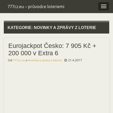
777cz.eu – průvodce loteriemi
Rozba
navig
KATEGORIE:
NOVINKY A ZPRÁVY Z LOTERIE
Eurojackpot Česko: 7 905 Kč +
200 000 v Extra 6
21.4.2017
Od
777cz.eu
v
Novinky a zprávy z loterie