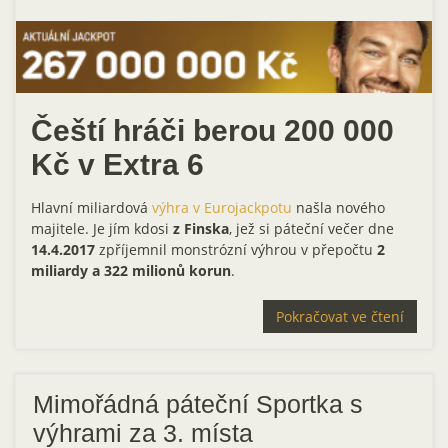
Čeští hráči berou 200 000
Kč v Extra 6
Hlavní miliardová
výhra v Eurojackpotu
našla nového
majitele. Je jím kdosi
z Finska
, jež si páteční večer dne
14.4.2017
zpříjemnil monstrózní výhrou v přepočtu
2
miliardy a 322 milionů korun
.
Pokračovat ve čtení
Mimořádná páteční Sportka s
výhrami za 3. místa