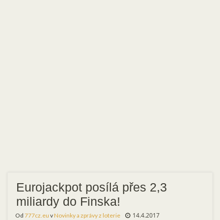
Eurojackpot posílá přes 2,3
miliardy do Finska!
14.4.2017
Od
777cz.eu
v
Novinky a zprávy z loterie