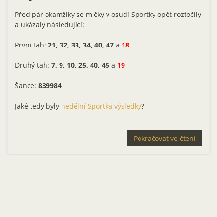
Před pár okamžiky se míčky v osudí Sportky opět roztočily
a ukázaly následující:
První tah:
21, 32, 33, 34, 40, 47
a
18
Druhý tah:
7, 9, 10, 25, 40, 45
a
19
Šance:
839984
Jaké tedy byly
nedělní Sportka výsledky
?
Pokračovat ve čtení