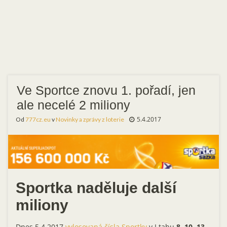
Ve Sportce znovu 1. pořadí, jen
ale necelé 2 miliony
5.4.2017
Od
777cz.eu
v
Novinky a zprávy z loterie
Sportka naděluje další
miliony
Dnes 5.4.2017
vylosovaná čísla Sportky
v I.tahu
8, 10, 13,