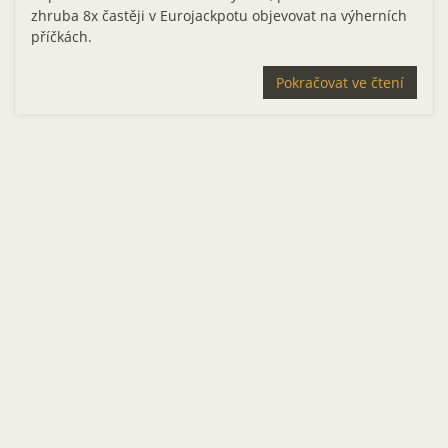
zhruba 8x častěji v Eurojackpotu objevovat na výherních
příčkách.
Pokračovat ve čtení