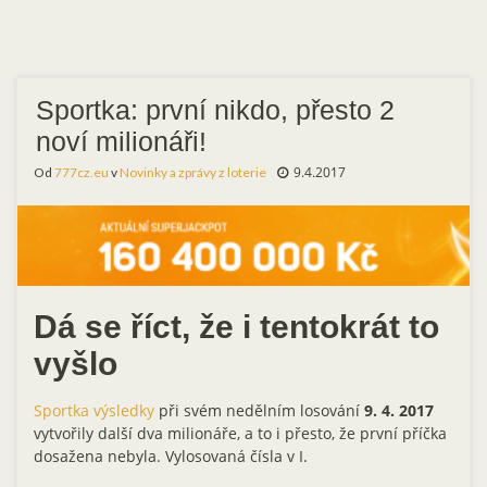
Sportka: první nikdo, přesto 2
noví milionáři!
9.4.2017
Od
777cz.eu
v
Novinky a zprávy z loterie
Dá se říct, že i tentokrát to
vyšlo
Sportka výsledky
při svém nedělním losování
9. 4. 2017
vytvořily další dva milionáře, a to i přesto, že první příčka
dosažena nebyla. Vylosovaná čísla v I.