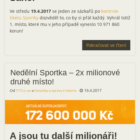
Ve středu
19.4.2017
se jeden ze sázkařů po
kontrole
tiketu Sportky
dozvěděl to, co by si přál každý. Vyhrál totiž
1. místo, které mu v jeho případě vyneslo 10 971 860
korun!
Pokračovat ve čtení
Nedělní Sportka – 2x milionové
druhé místo!
16.4.2017
Od
777cz.eu
v
Novinky a zprávy z loterie
A jsou tu další milionáři!