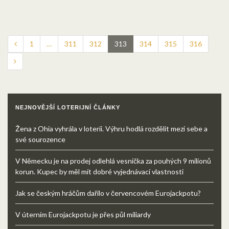
1
…
311
312
313
314
315
316
NEJNOVĚJŠÍ LOTERIJNÍ ČLÁNKY
Žena z Ohia vyhrála v loterii. Výhru hodlá rozdělit mezi sebe a
své sourozence
V Německu je na prodej odlehlá vesnička za pouhých 9 milionů
korun. Kupec by měl mít dobré vyjednávací vlastnosti
Jak se českým hráčům dařilo v červencovém Eurojackpotu?
V úterním Eurojackpotu je přes půl miliardy