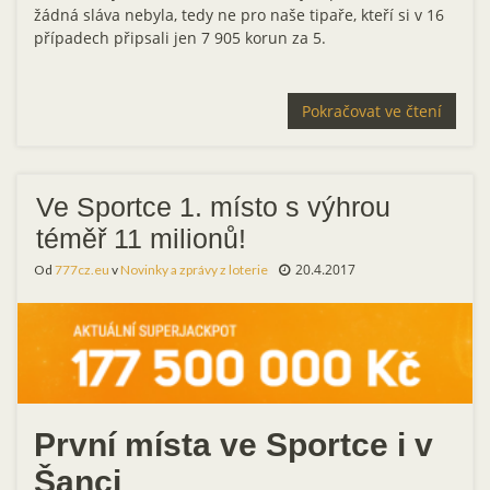
žádná sláva nebyla, tedy ne pro naše tipaře, kteří si v 16
případech připsali jen 7 905 korun za 5.
Pokračovat ve čtení
Ve Sportce 1. místo s výhrou
téměř 11 milionů!
20.4.2017
Od
777cz.eu
v
Novinky a zprávy z loterie
První místa ve Sportce i v
Šanci