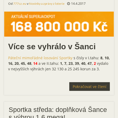
14.4.2017
Od
777cz.eu
v
Novinky a zprávy z loterie
Více se vyhrálo v Šanci
Páteční mimořádné losování Sportky
s čísly v I.tahu:
8, 10,
16, 20, 45, 48
,
14
a ve II.tahu:
1, 7, 23, 39, 40, 47,
2
vydalo
v nejvyšších výhrách jen 32 130 a 25 245 korun za 3.
Pokračovat ve čtení
Sportka středa: doplňková Šance
s výhrou 1,6 mega!