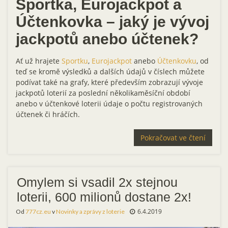
Sportka, Eurojackpot a
Účtenkovka – jaký je vývoj
jackpotů anebo účtenek?
Ať už hrajete
Sportku
,
Eurojackpot
anebo
Účtenkovku
, od
teď se kromě výsledků a dalších údajů v číslech můžete
podívat také na grafy, které především zobrazují vývoje
jackpotů loterií za poslední několikaměsíční období
anebo v účtenkové loterii údaje o počtu registrovaných
účtenek či hráčích.
Pokračovat ve čtení
Omylem si vsadil 2x stejnou
loterii, 600 milionů dostane 2x!
6.4.2019
Od
777cz.eu
v
Novinky a zprávy z loterie