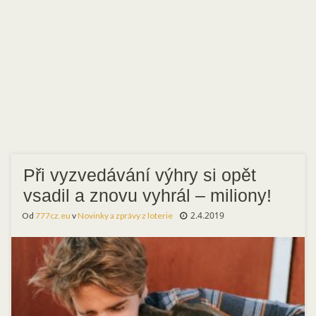
Při vyzvedávání výhry si opět
vsadil a znovu vyhrál – miliony!
2.4.2019
Od
777cz.eu
v
Novinky a zprávy z loterie