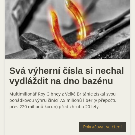
Svá výherní čísla si nechal
vydláždit na dno bazénu
Multimilionář Roy Gibney z Velké Británie získal svou
pohádkovou výhru činící 7,5 milionů liber (v přepočtu
přes 220 milionů korun) před zhruba 20 lety.
Pokračovat ve čtení