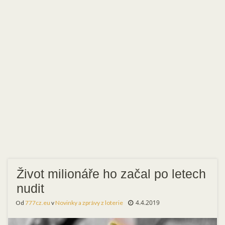
Život milionáře ho začal po letech
nudit
4.4.2019
Od
777cz.eu
v
Novinky a zprávy z loterie