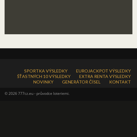
SPORTKA VÝSLEDKY
EUROJACKPOT VÝSLEDKY
ŠŤASTNÝCH 10 VÝSLEDKY
EXTRA RENTA VÝSLEDKY
NOVINKY
GENERÁTOR ČÍSEL
KONTAKT
© 2026 777cz.eu - průvodce loteriemi.