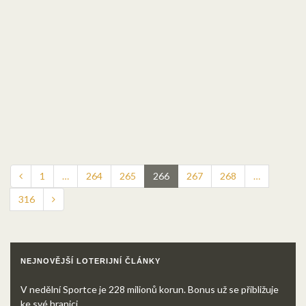
1
…
264
265
266
267
268
…
316
NEJNOVĚJŠÍ LOTERIJNÍ ČLÁNKY
V nedělní Sportce je 228 milionů korun. Bonus už se přibližuje
ke své hranici