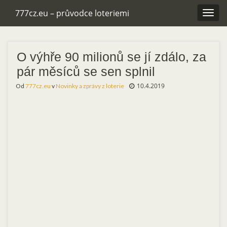
777cz.eu – průvodce loteriemi
Rozba
navig
O výhře 90 milionů se jí zdálo, za
pár měsíců se sen splnil
10.4.2019
Od
777cz.eu
v
Novinky a zprávy z loterie