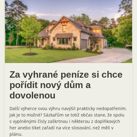
Za vyhrané peníze si chce
pořídit nový dům a
dovolenou
Další výherce svou výhru navýšil prakticky nedopatřením.
Jak je to možné? Sázkařům se totiž občas stane, že spolu
s vyplněnými čísly zaškrtnou i některou z doplňkových
her anebo tiket zařadí na více slosování, než měli v
plánu.