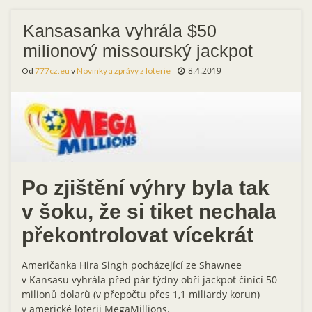
Kansasanka vyhrála $50
milionový missourský jackpot
8.4.2019
Od
777cz.eu
v
Novinky a zprávy z loterie
Po zjištění výhry byla tak
v šoku, že si tiket nechala
překontrolovat vícekrát
Američanka Hira Singh pocházející ze Shawnee
v Kansasu vyhrála před pár týdny obří jackpot činící 50
milionů dolarů (v přepočtu přes 1,1 miliardy korun)
v americké loterii MegaMillions.