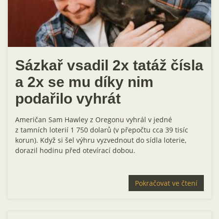
Sázkař vsadil 2x tatáž čísla
a 2x se mu díky nim
podařilo vyhrát
Američan Sam Hawley z Oregonu vyhrál v jedné
z tamních loterií 1 750 dolarů (v přepočtu cca 39 tisíc
korun). Když si šel výhru vyzvednout do sídla loterie,
dorazil hodinu před otevírací dobou.
Pokračovat ve čtení