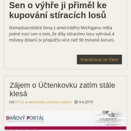
Sen o výhře ji přiměl ke
kupování stíracích losů
Osmadvacetiletá žena z amerického Michiganu měla
jedné noci sen o tom, že díky stíracímu losu vyhrává 4
miliony dolarů (v přepočtu více než 90 milionů korun).
Pokračovat ve čtení
Zájem o Účtenkovku zatím stále
klesá
9.4.2019
Od
777cz.eu
v
Novinky a zprávy z loterie