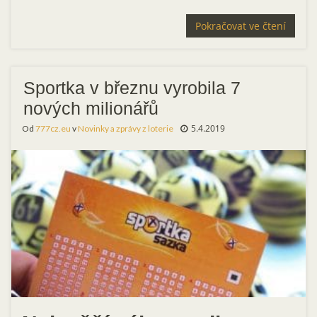
Pokračovat ve čtení
Sportka v březnu vyrobila 7
nových milionářů
5.4.2019
Od
777cz.eu
v
Novinky a zprávy z loterie