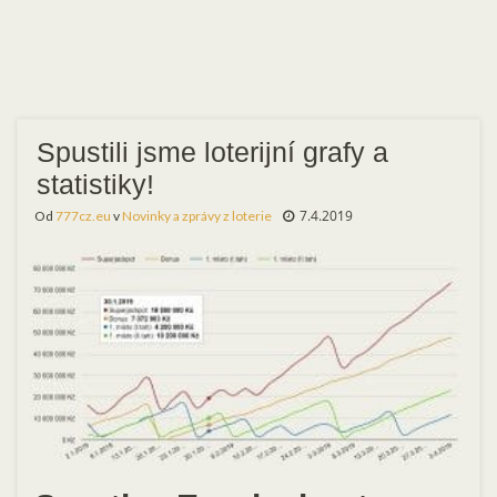
Spustili jsme loterijní grafy a
statistiky!
7.4.2019
Od
777cz.eu
v
Novinky a zprávy z loterie