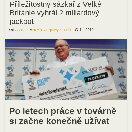
Příležitostný sázkař z Velké
Británie vyhrál 2 miliardový
jackpot
1.4.2019
Od
777cz.eu
v
Novinky a zprávy z loterie
Po letech práce v továrně
si začne konečně užívat