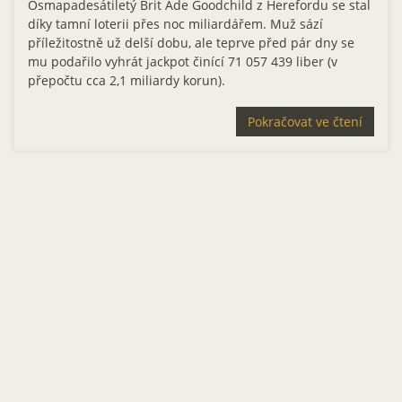
Osmapadesátiletý Brit Ade Goodchild z Herefordu se stal
díky tamní loterii přes noc miliardářem. Muž sází
příležitostně už delší dobu, ale teprve před pár dny se
mu podařilo vyhrát jackpot činící 71 057 439 liber (v
přepočtu cca 2,1 miliardy korun).
Pokračovat ve čtení