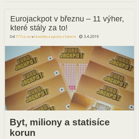
Eurojackpot v březnu – 11 výher,
které stály za to!
3.4.2019
Od
777cz.eu
v
Novinky a zprávy z loterie
Byt, miliony a statisíce
korun