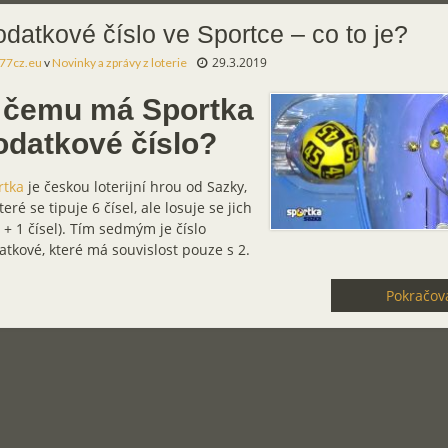
datkové číslo ve Sportce – co to je?
29.3.2019
77cz.eu
v
Novinky a zprávy z loterie
 čemu má Sportka
odatkové číslo?
rtka
je českou loterijní hrou od Sazky,
teré se tipuje 6 čísel, ale losuje se jich
6 + 1 čísel). Tím sedmým je číslo
tkové, které má souvislost pouze s 2.
Pokračova