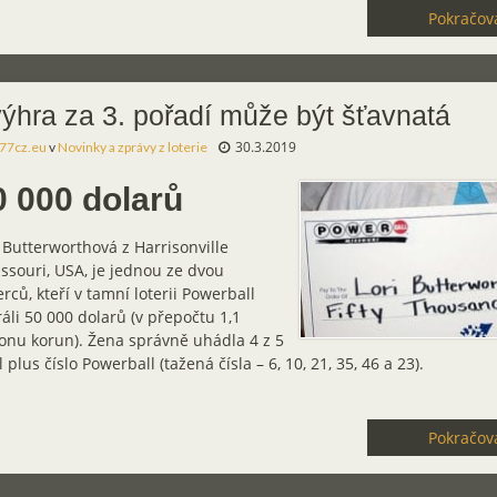
Pokračova
výhra za 3. pořadí může být šťavnatá
30.3.2019
77cz.eu
v
Novinky a zprávy z loterie
0 000 dolarů
 Butterworthová z Harrisonville
ssouri, USA, je jednou ze dvou
rců, kteří v tamní loterii Powerball
áli 50 000 dolarů (v přepočtu 1,1
ionu korun). Žena správně uhádla 4 z 5
l plus číslo Powerball (tažená čísla – 6, 10, 21, 35, 46 a 23).
Pokračova