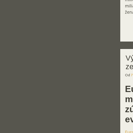
mili
žena
Vý
z
Od
7
E
m
z
e
Eur