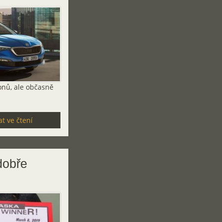
onů, ale občasně
t ve čtení
dobře