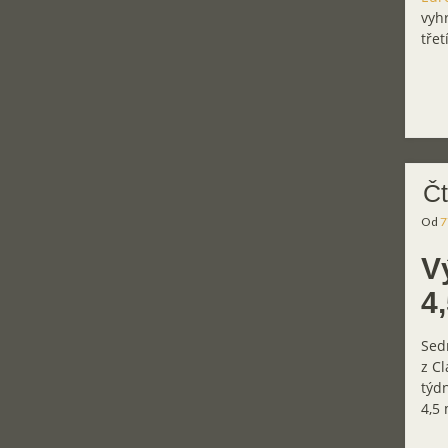
vyhr
třet
Čt
Od
7
V
4
Sed
z C
týdn
4,5 