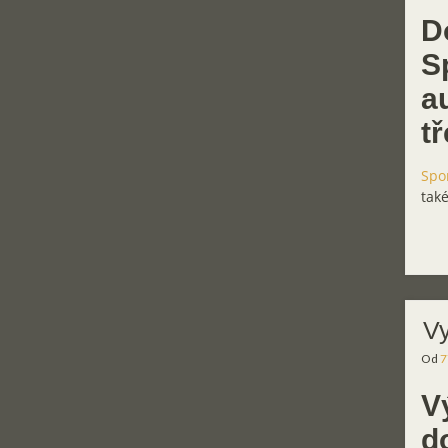
D
S
a
t
Spo
také
Vy
Od
7
V
d