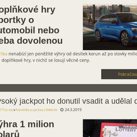
oplňkové hry
portky o
utomobil nebo
řeba dovolenou
rtka
nenabízí jen peněžité výhry od desítek korun až po stovky mili
 doplňkové hry, v nichž se losují věcné ceny.
Pokračova
soký jackpot ho donutil vsadit a udělal 
24.3.2019
77cz.eu
v
Novinky a zprávy z loterie
ýhra 1 milion
olarů