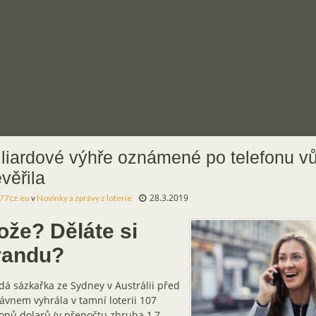
liardové výhře oznámené po telefonu v
věřila
28.3.2019
77cz.eu
v
Novinky a zprávy z loterie
ože? Děláte si
randu?
dá sázkařka ze Sydney v Austrálii před
ávnem vyhrála v tamní loterii 107
onů dolarů (v přepočtu zhruba 1,7