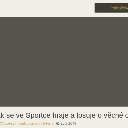
Pokračova
k se ve Sportce hraje a losuje o věcné 
25.3.2019
77cz.eu
v
Novinky a zprávy z loterie