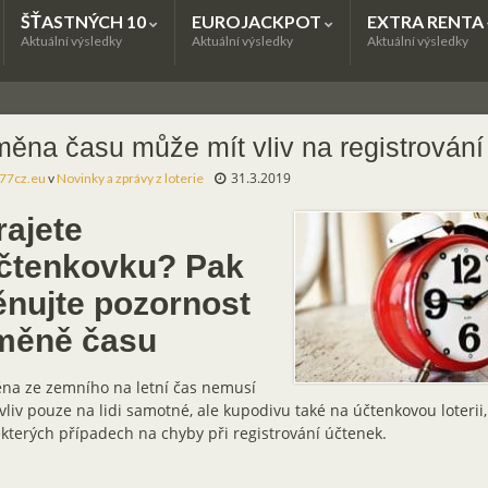
ŠŤASTNÝCH 10
EUROJACKPOT
EXTRA RENTA
Aktuální výsledky
Aktuální výsledky
Aktuální výsledky
ěna času může mít vliv na registrování
31.3.2019
77cz.eu
v
Novinky a zprávy z loterie
rajete
čtenkovku? Pak
ěnujte pozornost
měně času
na ze zemního na letní čas nemusí
vliv pouze na lidi samotné, ale kupodivu také na účtenkovou loterii
kterých případech na chyby při registrování účtenek.