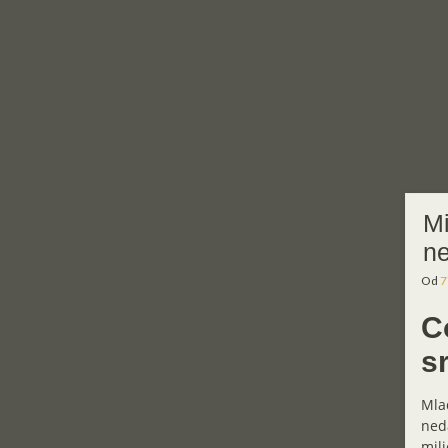
Mi
ne
Od
7
C
s
Mla
ned
mili