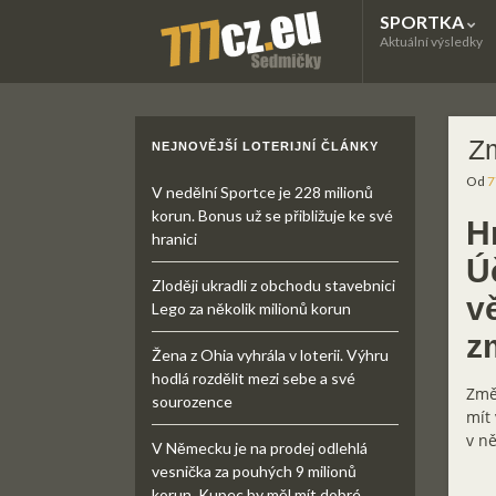
SPORTKA
Aktuální výsledky
Zm
NEJNOVĚJŠÍ LOTERIJNÍ ČLÁNKY
Od
7
V nedělní Sportce je 228 milionů
korun. Bonus už se přibližuje ke své
H
hranici
Ú
Zloději ukradli z obchodu stavebnici
v
Lego za několik milionů korun
z
Žena z Ohia vyhrála v loterii. Výhru
hodlá rozdělit mezi sebe a své
Změ
sourozence
mít 
v ně
V Německu je na prodej odlehlá
vesnička za pouhých 9 milionů
korun. Kupec by měl mít dobré