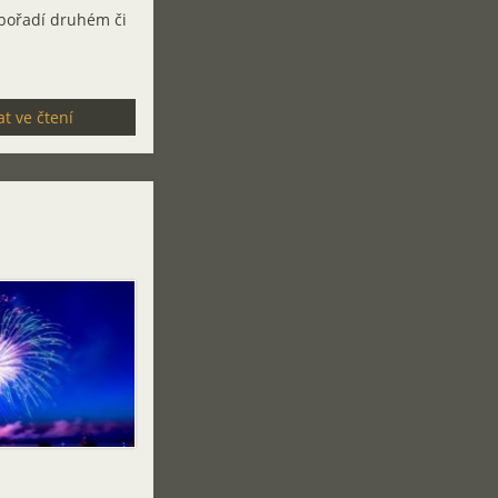
 pořadí druhém či
t ve čtení