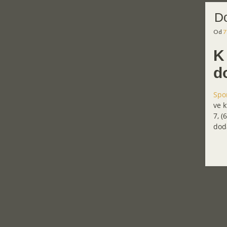
Do
Od
7
K
d
Spo
ve k
7, (
doda