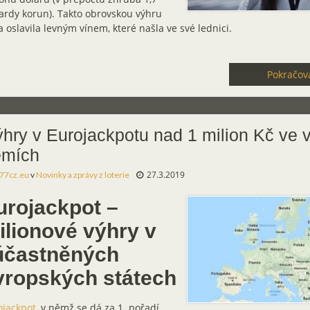
ardy korun). Takto obrovskou výhru
 oslavila levným vínem, které našla ve své lednici.
Pokračova
hry v Eurojackpotu nad 1 milion Kč ve 
emích
27.3.2019
77cz.eu
v
Novinky a zprávy z loterie
urojackpot –
ilionové výhry v
účastněných
vropských státech
ojackpot
, v němž se dá za 1. pořadí