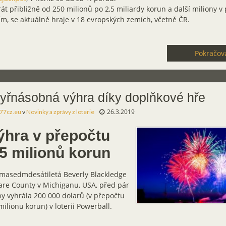
át přibližně od 250 milionů po 2,5 miliardy korun a další miliony v
ím, se aktuálně hraje v 18 evropských zemích, včetně ČR.
Pokračova
yřnásobná výhra díky doplňkové hře
26.3.2019
77cz.eu
v
Novinky a zprávy z loterie
ýhra v přepočtu
,5 milionů korun
masedmdesátiletá Beverly Blackledge
lare County v Michiganu, USA, před pár
y vyhrála 200 000 dolarů (v přepočtu
milionu korun) v loterii Powerball.