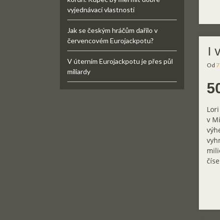
vyjednávací vlastnosti
Jak se českým hráčům dařilo v
červencovém Eurojackpotu?
I 
V úterním Eurojackpotu je přes půl
Od
7
miliardy
5
Lori
v Mi
výhe
vyhr
mil
číse