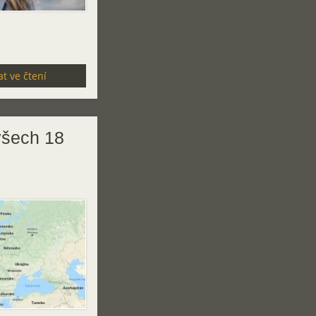
t ve čtení
všech 18