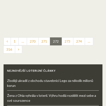
1
…
270
271
272
273
274
…
316
NEJNOVĚJŠÍ LOTERIJNÍ ČLÁNKY
Zloději ukradli z obchodu stavebnici Lego za několik milionů
korun
Žena z Ohia vyhrála v loterii. Výhru hodlá rozdělit mezi sebe a
své sourozence