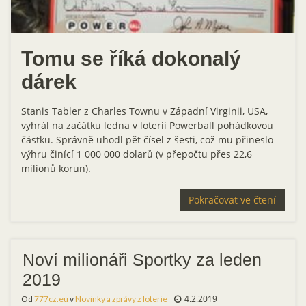
Tomu se říká dokonalý
dárek
Stanis Tabler z Charles Townu v Západní Virginii, USA,
vyhrál na začátku ledna v loterii Powerball pohádkovou
částku. Správně uhodl pět čísel z šesti, což mu přineslo
výhru činící 1 000 000 dolarů (v přepočtu přes 22,6
milionů korun).
Pokračovat ve čtení
Noví milionáři Sportky za leden
2019
4.2.2019
Od
777cz.eu
v
Novinky a zprávy z loterie