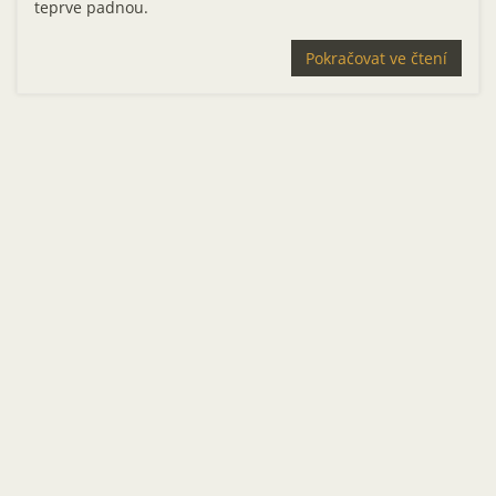
teprve padnou.
Pokračovat ve čtení