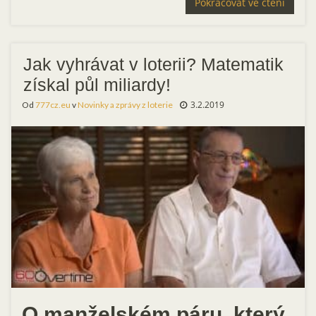
Pokračovat ve čtení
Jak vyhrávat v loterii? Matematik
získal půl miliardy!
3.2.2019
Od
777cz.eu
v
Novinky a zprávy z loterie
O manželském páru, který