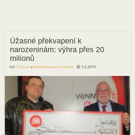
Úžasné překvapení k
narozeninám: výhra přes 20
milionů
5.2.2019
Od
777cz.eu
v
Novinky a zprávy z loterie