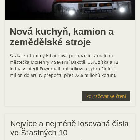
Nová kuchyň, kamion a
zemědělské stroje
Sázkařka Tammy Edlandová pocházející z malého
městečka McHenry v Severní Dakotě, USA, získala 12.
ledna v loterii Powerball pohádkovou výhru činící 1
milion dolarů (v přepočtu přes 22,6 milionů korun).
Pokračovat ve čtení
Nejvíce a nejméně losovaná čísla
ve Šťastných 10