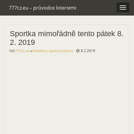
777cz.eu – průvodce loteriemi
Rozba
navig
Sportka mimořádně tento pátek 8.
2. 2019
8.2.2019
Od
777cz.eu
v
Novinky a zprávy z loterie