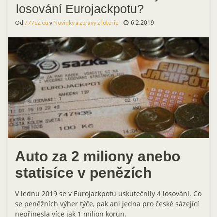
losování Eurojackpotu?
6.2.2019
Od
777cz.eu
v
Novinky a zprávy z loterie
Auto za 2 miliony anebo
statisíce v penězích
V lednu 2019 se v Eurojackpotu uskutečnily 4 losování. Co
se peněžních výher týče, pak ani jedna pro české sázející
nepřinesla více jak 1 milion korun.