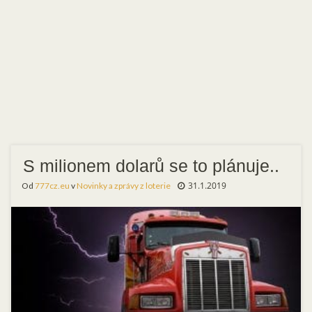
S milionem dolarů se to plánuje..
31.1.2019
Od
777cz.eu
v
Novinky a zprávy z loterie