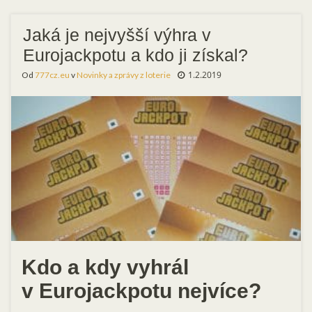
Jaká je nejvyšší výhra v
Eurojackpotu a kdo ji získal?
1.2.2019
Od
777cz.eu
v
Novinky a zprávy z loterie
Kdo a kdy vyhrál
v Eurojackpotu nejvíce?