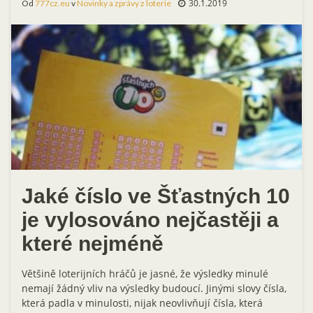
30.1.2019
Od
777cz.eu
v
Novinky a zprávy z loterie
Jaké číslo ve Šťastných 10
je vylosováno nejčastěji a
které nejméně
Většině loterijních hráčů je jasné, že výsledky minulé
nemají žádný vliv na výsledky budoucí. Jinými slovy čísla,
která padla v minulosti, nijak neovlivňují čísla, která