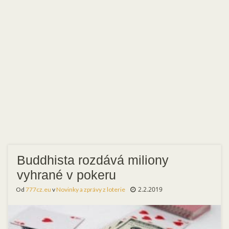
Buddhista rozdává miliony
vyhrané v pokeru
2.2.2019
Od
777cz.eu
v
Novinky a zprávy z loterie