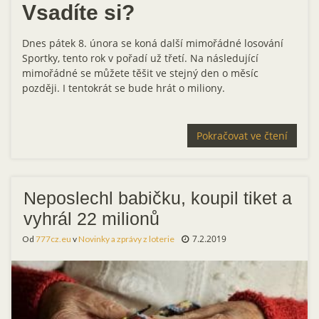
Vsadíte si?
Dnes pátek 8. února se koná další mimořádné losování
Sportky, tento rok v pořadí už třetí. Na následující
mimořádné se můžete těšit ve stejný den o měsíc
později. I tentokrát se bude hrát o miliony.
Pokračovat ve čtení
Neposlechl babičku, koupil tiket a
vyhrál 22 milionů
7.2.2019
Od
777cz.eu
v
Novinky a zprávy z loterie