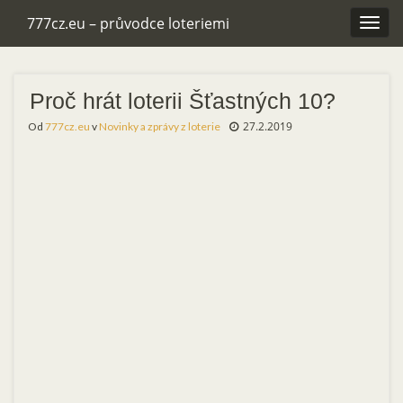
777cz.eu – průvodce loteriemi
Rozba
navig
Proč hrát loterii Šťastných 10?
27.2.2019
Od
777cz.eu
v
Novinky a zprávy z loterie