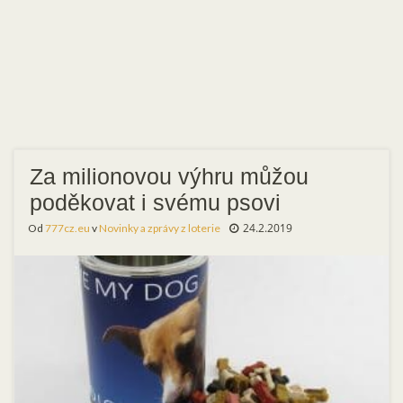
Za milionovou výhru můžou
poděkovat i svému psovi
24.2.2019
Od
777cz.eu
v
Novinky a zprávy z loterie