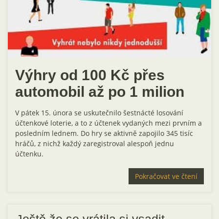
Výhry od 100 Kč přes
automobil až po 1 milion
V pátek 15. února se uskutečnilo šestnácté losování
účtenkové loterie, a to z účtenek vydaných mezi prvním a
posledním lednem. Do hry se aktivně zapojilo 345 tisíc
hráčů, z nichž každý zaregistroval alespoň jednu
účtenku.
Pokračovat ve čtení
Ještě že se vrátila si vsadit,