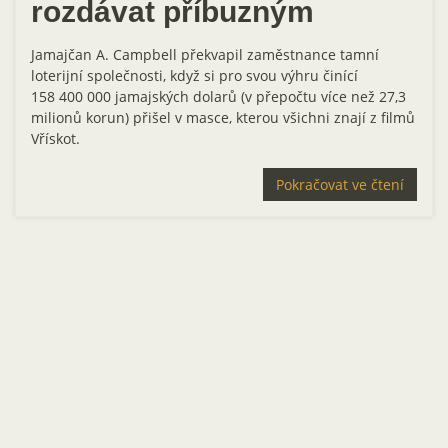
rozdávat příbuzným
Jamajčan A. Campbell překvapil zaměstnance tamní
loterijní společnosti, když si pro svou výhru činící
158 400 000 jamajských dolarů (v přepočtu více než 27,3
milionů korun) přišel v masce, kterou všichni znají z filmů
Vřískot.
Pokračovat ve čtení