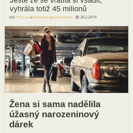
vyhrála totiž 45 milionů
20.2.2019
Od
777cz.eu
v
Novinky a zprávy z loterie
Žena si sama nadělila
úžasný narozeninový
dárek