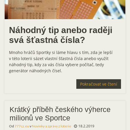
Náhodný tip anebo raději
svá šťastná čísla?
Mnoho hráčů Sportky si láme hlavu s tím, zda je lepší
v této loterii sázet vlastní šťastná čísla anebo využít
náhodný tip, kdy za vás čísla vybere počítač, tedy
generátor náhodných čísel.
Pokračovat ve čtení
Krátký příběh českého výherce
milionů ve Sportce
18.2.2019
Od
777cz.eu
v
Novinky a zprávy z loterie