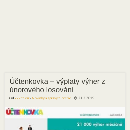
Účtenkovka – výplaty výher z
únorového losování
21.2.2019
Od
777cz.eu
v
Novinky a zprávy z loterie