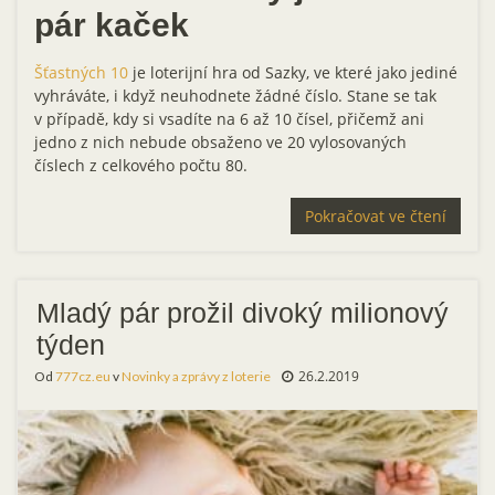
pár kaček
Šťastných 10
je loterijní hra od Sazky, ve které jako jediné
vyhráváte, i když neuhodnete žádné číslo. Stane se tak
v případě, kdy si vsadíte na 6 až 10 čísel, přičemž ani
jedno z nich nebude obsaženo ve 20 vylosovaných
číslech z celkového počtu 80.
Pokračovat ve čtení
Mladý pár prožil divoký milionový
týden
26.2.2019
Od
777cz.eu
v
Novinky a zprávy z loterie