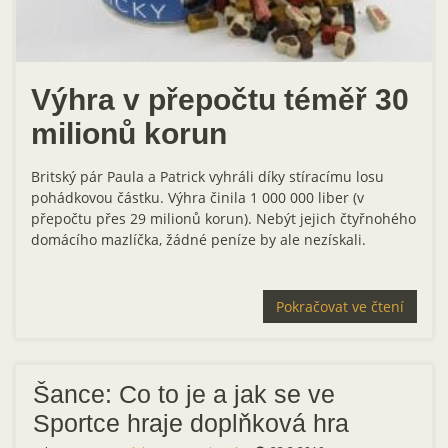
Výhra v přepočtu téměř 30
milionů korun
Britský pár Paula a Patrick vyhráli díky stíracímu losu
pohádkovou částku. Výhra činila 1 000 000 liber (v
přepočtu přes 29 milionů korun). Nebýt jejich čtyřnohého
domácího mazlíčka, žádné peníze by ale nezískali.
Pokračovat ve čtení
Šance: Co to je a jak se ve
Sportce hraje doplňková hra