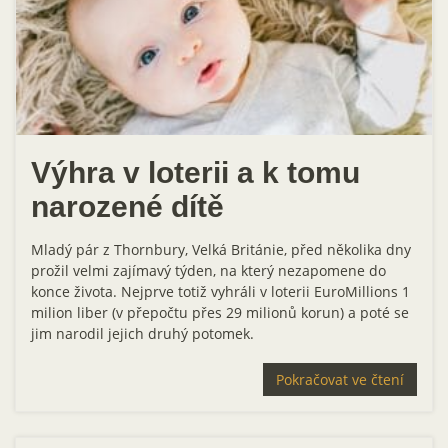
Výhra v loterii a k tomu
narozené dítě
Mladý pár z Thornbury, Velká Británie, před několika dny
prožil velmi zajímavý týden, na který nezapomene do
konce života. Nejprve totiž vyhráli v loterii EuroMillions 1
milion liber (v přepočtu přes 29 milionů korun) a poté se
jim narodil jejich druhý potomek.
Pokračovat ve čtení