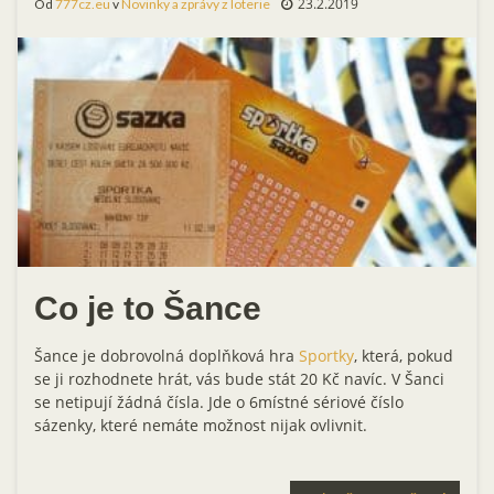
23.2.2019
Od
777cz.eu
v
Novinky a zprávy z loterie
Co je to Šance
Šance je dobrovolná doplňková hra
Sportky
, která, pokud
se ji rozhodnete hrát, vás bude stát 20 Kč navíc. V Šanci
se netipují žádná čísla. Jde o 6místné sériové číslo
sázenky, které nemáte možnost nijak ovlivnit.