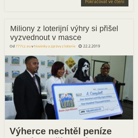
Pokračovat ve čtení
Miliony z loterijní výhry si přišel
vyzvednout v masce
22.2.2019
Od
777cz.eu
v
Novinky a zprávy z loterie
Výherce nechtěl peníze