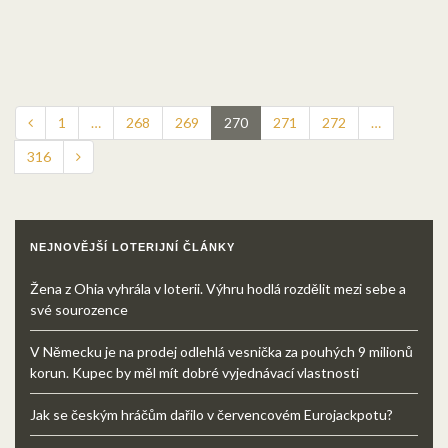
1
…
268
269
270
271
272
…
316
NEJNOVĚJŠÍ LOTERIJNÍ ČLÁNKY
Žena z Ohia vyhrála v loterii. Výhru hodlá rozdělit mezi sebe a
své sourozence
V Německu je na prodej odlehlá vesnička za pouhých 9 milionů
korun. Kupec by měl mít dobré vyjednávací vlastnosti
Jak se českým hráčům dařilo v červencovém Eurojackpotu?