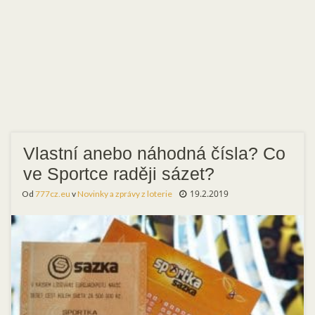
Vlastní anebo náhodná čísla? Co
ve Sportce raději sázet?
19.2.2019
Od
777cz.eu
v
Novinky a zprávy z loterie