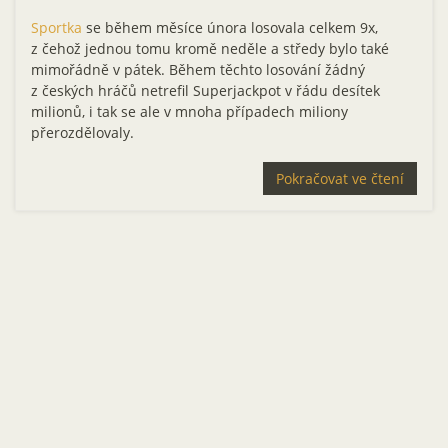
Sportka
se během měsíce února losovala celkem 9x,
z čehož jednou tomu kromě neděle a středy bylo také
mimořádně v pátek. Během těchto losování žádný
z českých hráčů netrefil Superjackpot v řádu desítek
milionů, i tak se ale v mnoha případech miliony
přerozdělovaly.
Pokračovat ve čtení