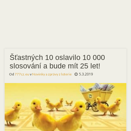
Šťastných 10 oslavilo 10 000
slosování a bude mít 25 let!
5.3.2019
Od
777cz.eu
v
Novinky a zprávy z loterie