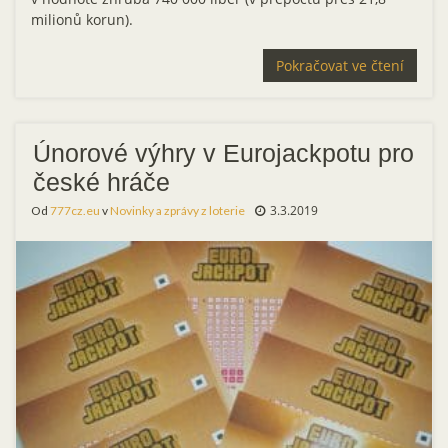
milionů korun).
Pokračovat ve čtení
Únorové výhry v Eurojackpotu pro
české hráče
3.3.2019
Od
777cz.eu
v
Novinky a zprávy z loterie