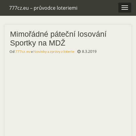
777cz.eu – průvodce loteriemi
Rozba
navig
Mimořádné páteční losování
Sportky na MDŽ
8.3.2019
Od
777cz.eu
v
Novinky a zprávy z loterie