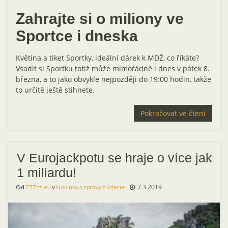
Zahrajte si o miliony ve
Sportce i dneska
Květina a tiket Sportky, ideální dárek k MDŽ, co říkáte?
Vsadit si Sportku totiž může mimořádně i dnes v pátek 8.
března, a to jako obvykle nejpozději do 19:00 hodin, takže
to určitě ještě stihnete.
Pokračovat ve čtení
V Eurojackpotu se hraje o více jak
1 miliardu!
7.3.2019
Od
777cz.eu
v
Novinky a zprávy z loterie