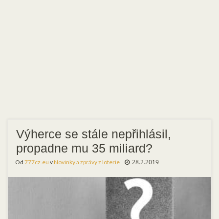
Výherce se stále nepřihlásil,
propadne mu 35 miliard?
28.2.2019
Od
777cz.eu
v
Novinky a zprávy z loterie