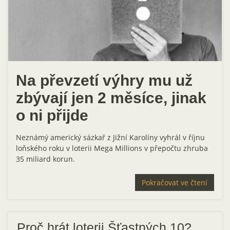
Na převzetí výhry mu už
zbývají jen 2 měsíce, jinak
o ni přijde
Neznámý americký sázkař z Jižní Karolíny vyhrál v říjnu
loňského roku v loterii Mega Millions v přepočtu zhruba
35 miliard korun.
Pokračovat ve čtení
Proč hrát loterii Šťastných 10?