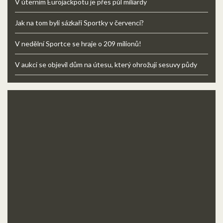
V úterním Eurojackpotu je přes půl miliardy
Jak na tom byli sázkaři Sportky v červenci?
V nedělní Sportce se hraje o 209 milionů!
V aukci se objevil dům na útesu, který ohrožují sesuvy půdy