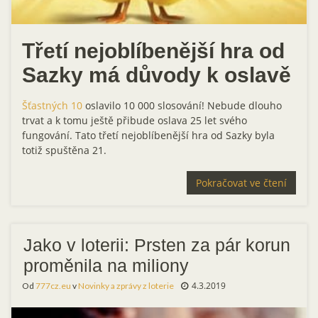
Třetí nejoblíbenější hra od
Sazky má důvody k oslavě
Šťastných 10
oslavilo 10 000 slosování! Nebude dlouho
trvat a k tomu ještě přibude oslava 25 let svého
fungování. Tato třetí nejoblíbenější hra od Sazky byla
totiž spuštěna 21.
Pokračovat ve čtení
Jako v loterii: Prsten za pár korun
proměnila na miliony
4.3.2019
Od
777cz.eu
v
Novinky a zprávy z loterie