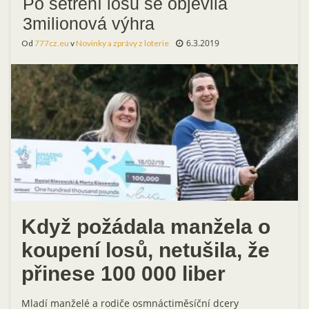
Po setření losu se objevila
3milionová výhra
6.3.2019
Od
777cz.eu
v
Novinky a zprávy z loterie
Když požádala manžela o
koupení losů, netušila, že
přinese 100 000 liber
Mladí manželé a rodiče osmnáctiměsíční dcery