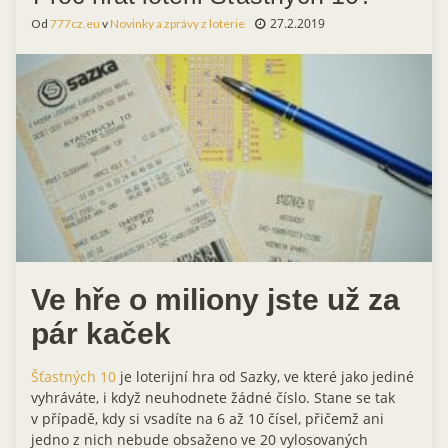
27.2.2019
Od
777cz.eu
v
Novinky a zprávy z loterie
Ve hře o miliony jste už za
pár kaček
Šťastných 10
je loterijní hra od Sazky, ve které jako jediné
vyhráváte, i když neuhodnete žádné číslo. Stane se tak
v případě, kdy si vsadíte na 6 až 10 čísel, přičemž ani
jedno z nich nebude obsaženo ve 20 vylosovaných