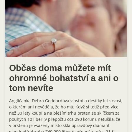
Občas doma můžete mít
ohromné bohatství a ani o
tom nevíte
Angličanka Debra Goddardová vlastnila desítky let skvost,
o kterém ani nevěděla, že ho má. Když si totiž před více
než 30 lety koupila na bleším trhu prsten se sklíčkem za
pouhých 10 liber (v přepočtu cca 290 korun), netušila, že
v prstenu je vsazený místo skla opravdový diamant
v hodnotě zhruba 740 000 liber (v přepočtu přes 21,8