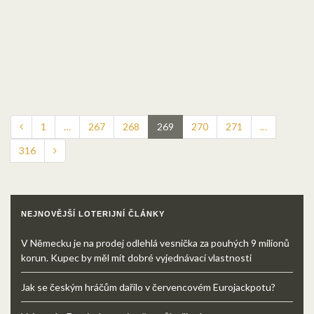
1
…
267
268
269
270
271
…
316
NEJNOVĚJŠÍ LOTERIJNÍ ČLÁNKY
V Německu je na prodej odlehlá vesnička za pouhých 9 milionů
korun. Kupec by měl mít dobré vyjednávací vlastnosti
Jak se českým hráčům dařilo v červencovém Eurojackpotu?