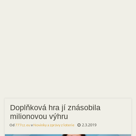
Doplňková hra jí znásobila
milionovou výhru
2.3.2019
Od
777cz.eu
v
Novinky a zprávy z loterie