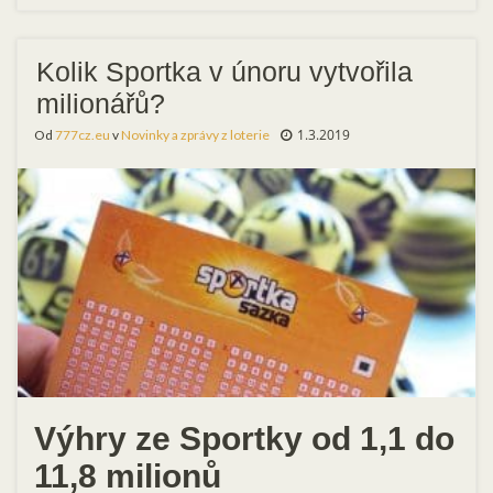
Kolik Sportka v únoru vytvořila
milionářů?
1.3.2019
Od
777cz.eu
v
Novinky a zprávy z loterie
Výhry ze Sportky od 1,1 do
11,8 milionů