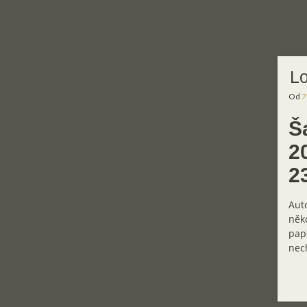
Lo
Od
7
Š
2
2
Aut
něko
pape
nech