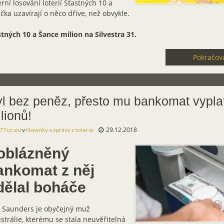
rní losování loterií Šťastných 10 a
čka uzavírají o něco dříve, než obvykle.
tných 10 a Šance milion na Silvestra 31.
Pokračova
l bez peněz, přesto mu bankomat vyplat
lionů!
29.12.2018
77cz.eu
v
Novinky a zprávy z loterie
oblázněný
ankomat z něj
dělal boháče
 Saunders je obyčejný muž
strálie, kterému se stala neuvěřitelná