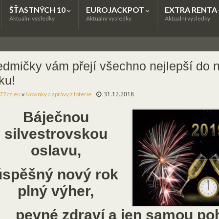
ŠŤASTNÝCH 10
EUROJACKPOT
EXTRA RENTA
Aktuální výsledky
Aktuální výsledky
Aktuální výsledky
dmičky vám přejí všechno nejlepší do 
ku!
31.12.2018
77cz.eu
v
Novinky a zprávy z loterie
Báječnou
silvestrovskou
oslavu,
úspěšný nový rok
plný výher,
pevné zdraví a jen samou p