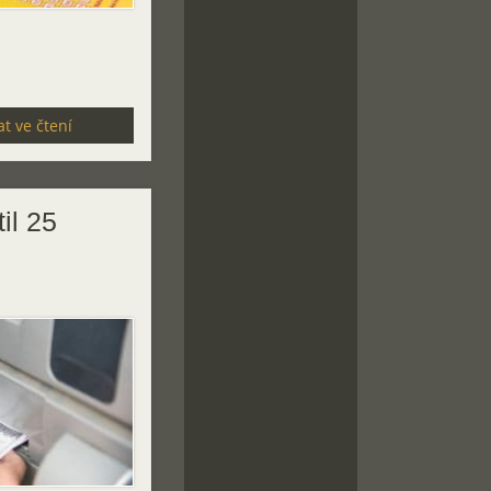
t ve čtení
il 25