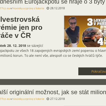
dnešním Eurojackpotu se hraje o 3 byty
28.12.2018
77cz.eu
v
Novinky a zprávy z loterie
ilvestrovská
rémie jen pro
ráče v ČR
tek 28. 12. 2018
se sázející
ojackpotu ze všech 18 zapojených evropských zemí poperou o hlavní
milionů korun. To ale není vše, alespoň co se českých hráčů týče.
Pokračova
lší originální možnost, jak se stát mili
27.12.2018
77cz.eu
v
Novinky a zprávy z loterie