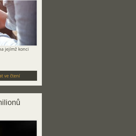
na jejímž konci
t ve čtení
ilionů