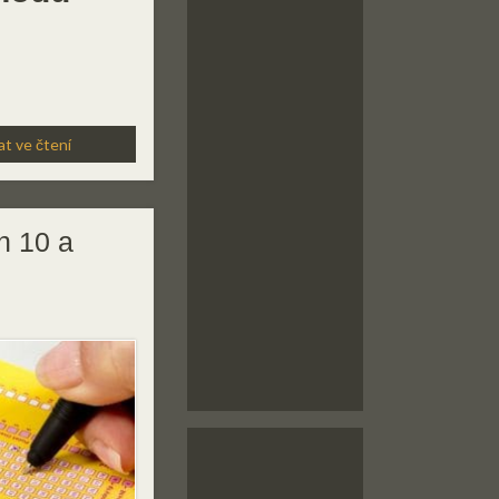
t ve čtení
h 10 a