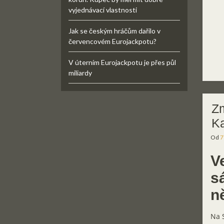
vyjednávací vlastnosti
Jak se českým hráčům dařilo v
červencovém Eurojackpotu?
V úterním Eurojackpotu je přes půl
miliardy
Zm
Ka
Od
7
V
s
n
Na S