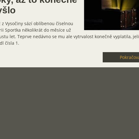
yšlo
 z Vysočiny sází oblíbenou číselnou
rii Sportka několikrát do měsíce už
stu let. Teprve nedávno se mu ale vytrvalost konečně vyplatila, jel
l čísla 1.
Pokračova