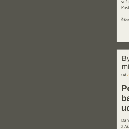
veče
Kasi
Šťas
By
mi
Od
7
P
b
u
Dan
z Au