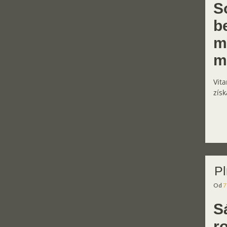
S
b
m
m
Vita
získ
Pl
Od
7
S
r