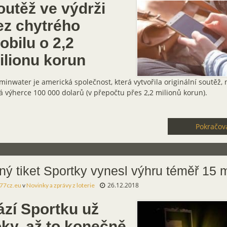
outěž ve výdrži
ez chytrého
obilu o 2,2
ilionu korun
minwater je americká společnost, která vytvořila originální soutěž, 
á výherce 100 000 dolarů (v přepočtu přes 2,2 milionů korun).
Pokračova
ný tiket Sportky vynesl výhru téměř 15 m
26.12.2018
77cz.eu
v
Novinky a zprávy z loterie
ází Sportku už
oky, až to konečně