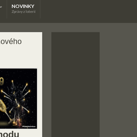
NOVINKY
Zprávy z loterií
nového
ohodu