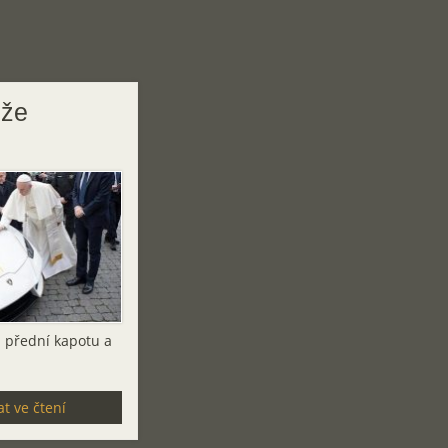
eže
a přední kapotu a
t ve čtení