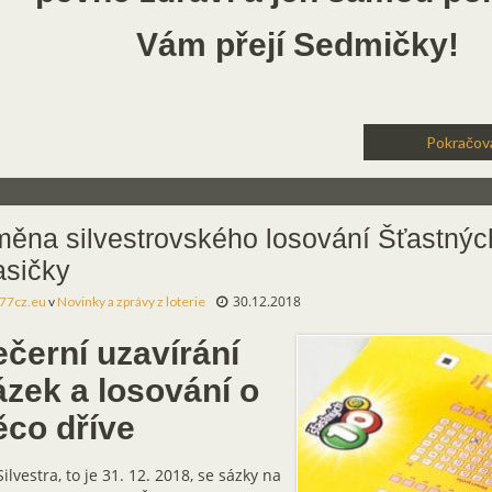
Vám přejí Sedmičky!
Pokračova
ěna silvestrovského losování Šťastnýc
sičky
30.12.2018
77cz.eu
v
Novinky a zprávy z loterie
ečerní uzavírání
ázek a losování o
ěco dříve
ilvestra, to je 31. 12. 2018, se sázky na