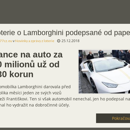
terie o Lamborghini podepsané od pap
25.12.2018
77cz.eu
v
Novinky a zprávy z loterie
ance na auto za
0 milionů už od
30 korun
omobilka Lamborghini darovala před
lika měsíci jeden ze svých vozů
ži Františkovi. Ten si však automobil nenechal, jen ho podepsal n
al ho vydražit na dobročinné účely.
Pokračova