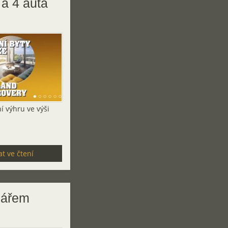
 a 4 auta
 výhru ve výši
t ve čtení
onářem