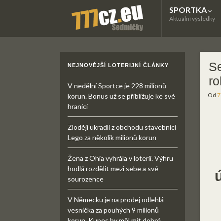
SPORTKA
Aktuální výsledky
Se
NEJNOVĚJŠÍ LOTERIJNÍ ČLÁNKY
ro
V nedělní Sportce je 228 milionů
Od
7
korun. Bonus už se přibližuje ke své
hranici
Zloději ukradli z obchodu stavebnici
Lego za několik milionů korun
Žena z Ohia vyhrála v loterii. Výhru
hodlá rozdělit mezi sebe a své
sourozence
V Německu je na prodej odlehlá
vesnička za pouhých 9 milionů
korun. Kupec by měl mít dobré