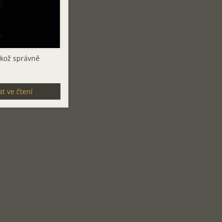
ikož správně
t ve čtení