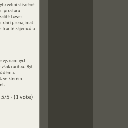
tyto velmi stísněné
ém prostoru
kalitě Lower
r daří pronajímat
ve frontě zájemců o
u
 ve významných
 však raritou. Být
každému.
t, ve kterém
et.
5/5 - (1 vote)