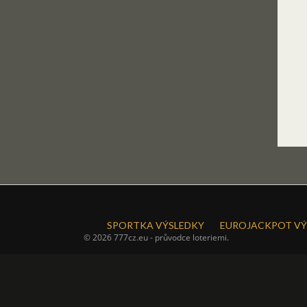
SPORTKA VÝSLEDKY
EUROJACKPOT VÝ
© 2026 777cz.eu - průvodce loteriemi.