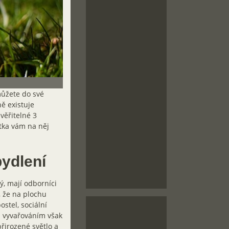
můžete do své
ě existuje
věřitelné 3
stka vám na něj
bydlení
ý, mají odborníci
, že na plochu
stel, sociální
m vyvařováním však
řirozené světlo a