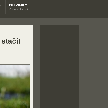
NOVINKY
Zprávy z loterií
stačit