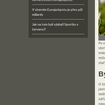
V úterním Eurojackpotu je přes půl
miliardy
Jak na tom byli sázkaři Sportky v
červenci?
Po v
sbír
mikr
mili
stač
B
O to
jasn
sedm
zaří
nepo