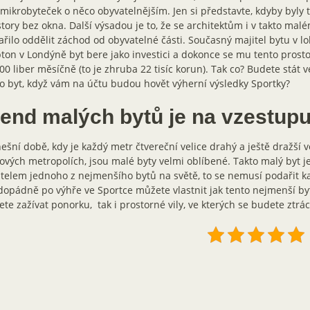
 mikrobyteček o něco obyvatelnějším. Jen si představte, kdyby byly 
tory bez okna. Další výsadou je to, že se architektům i v takto mal
řilo oddělit záchod od obyvatelné části. Současný majitel bytu v lo
ton v Londýně byt bere jako investici a dokonce se mu tento prosto
00 liber měsíčně (to je zhruba 22 tisíc korun). Tak co? Budete stát 
o byt, když vám na účtu budou hovět výherní výsledky Sportky?
rend malých bytů je na vzestup
ešní době, kdy je každý metr čtvereční velice drahý a ještě dražší
ových metropolích, jsou malé byty velmi oblíbené. Takto malý byt je
telem jednoho z nejmenšího bytů na světě, to se nemusí podařit 
opádně po výhře ve Sportce můžete vlastnit jak tento nejmenší by
te zažívat ponorku, tak i prostorné vily, ve kterých se budete ztrác