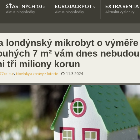
ŠŤASTNÝCH 10
EUROJACKPOT
EXTRA RENTA
Aktuální výsledky
Aktuální výsledky
Aktuální výsledky
a londýnský mikrobyt o výměře
ouhých 7 m² vám dnes nebudou 
i tři miliony korun
11.3.2024
77cz.eu
v
Novinky a zprávy z loterie