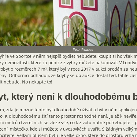
Foto: Pixabay
ýhře ve Sportce v něm nejspíš bydlet nebudete, koupit si ho však 
ky nemovitostí, které za peníze z výhry můžete nakupovat. V Londýn
obyt o rozměrech 7 m², který byl v roce 2017 v aukci prodán za neu
ony. Odborníci odhadují, že kdyby se do aukce dostal teď, tahle čá
it nebude. No nekupte to!
yt, který není k dlouhodobému 
m, zda je možné tento byt dlouhodobě užívat a být v něm spokojen
o. K dlouhodobému žití tento prostor rozhodně není. Je až k nevíře
i metrů čtverečních se vleze vše, co k životu nutně potřebujete – po
zení, místečko, kde si můžete v uvozovkách uvařit. S žádným velký
čítejte. Velkým plusem bytu je velké okno, které do prostoru vrhá p