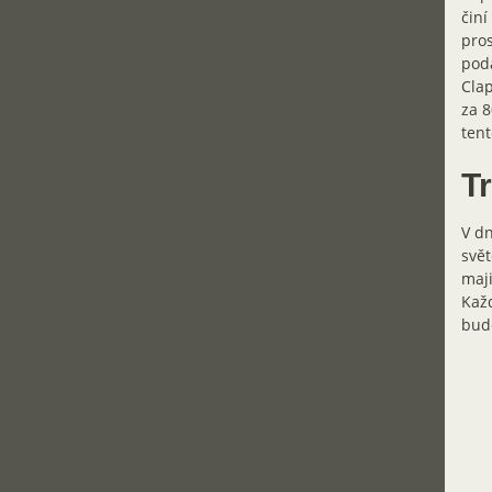
činí
pros
poda
Clap
za 8
tent
T
V dn
svět
maji
Každ
bude