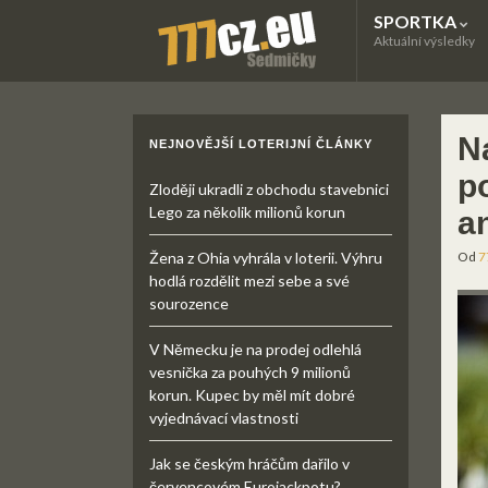
SPORTKA
Aktuální výsledky
N
NEJNOVĚJŠÍ LOTERIJNÍ ČLÁNKY
p
Zloději ukradli z obchodu stavebnici
Lego za několik milionů korun
an
Žena z Ohia vyhrála v loterii. Výhru
Od
7
hodlá rozdělit mezi sebe a své
sourozence
V Německu je na prodej odlehlá
vesnička za pouhých 9 milionů
korun. Kupec by měl mít dobré
vyjednávací vlastnosti
Jak se českým hráčům dařilo v
červencovém Eurojackpotu?