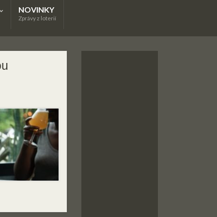
NOVINKY
Zprávy z loterií
ou