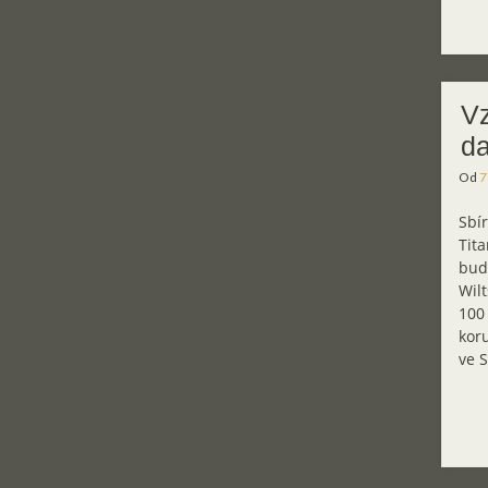
Vz
da
Od
7
Sbí
Tita
bude
Wilt
100 
koru
ve S