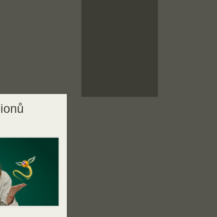
lionů