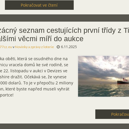
Pokračovat ve čtení
ácný seznam cestujících první třídy z Ti
lšími věcmi míří do aukce
6.11.2025
77cz.eu
v
Novinky a zprávy z loterie
rka oběti, která se osudného dne na
nicu vracela domů ke své rodině, se
 22. listopadu v aukci v Devizes ve
shire dražit. Očekává se, že vynese
000 dolarů. To je v přepočtu 2 miliony
n, které byste napřed museli vyhrát
portce!
Pokračova