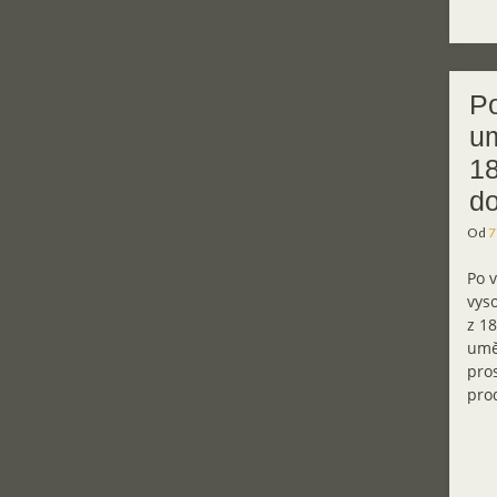
Po
um
18
do
Od
7
Po v
vys
z 18
umě
pro
pro