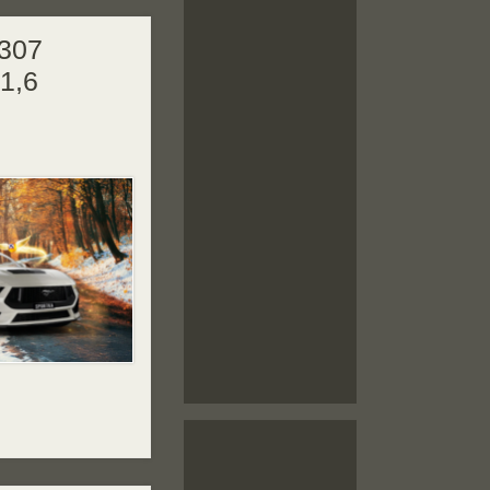
 307
1,6