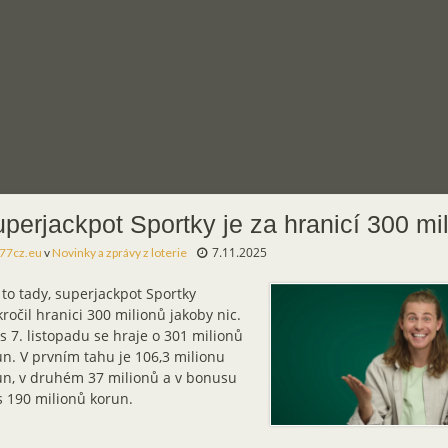
perjackpot Sportky je za hranicí 300 mi
7.11.2025
77cz.eu
v
Novinky a zprávy z loterie
 to tady, superjackpot Sportky
ročil hranici 300 milionů jakoby nic.
 7. listopadu se hraje o 301 milionů
n. V prvním tahu je 106,3 milionu
un, v druhém 37 milionů a v bonusu
s 190 milionů korun.