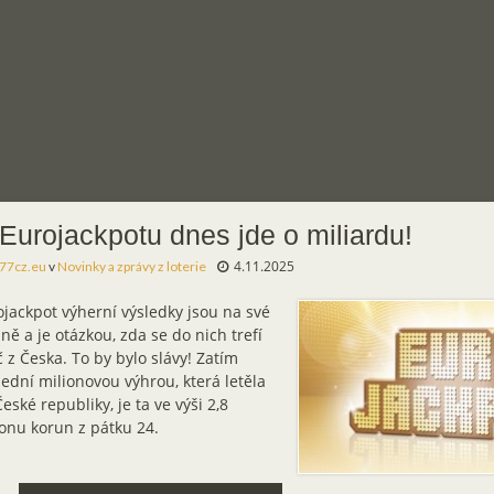
Eurojackpotu dnes jde o miliardu!
4.11.2025
77cz.eu
v
Novinky a zprávy z loterie
jackpot výherní výsledky jsou na své
ině a je otázkou, zda se do nich trefí
 z Česka. To by bylo slávy! Zatím
ední milionovou výhrou, která letěla
eské republiky, je ta ve výši 2,8
onu korun z pátku 24.