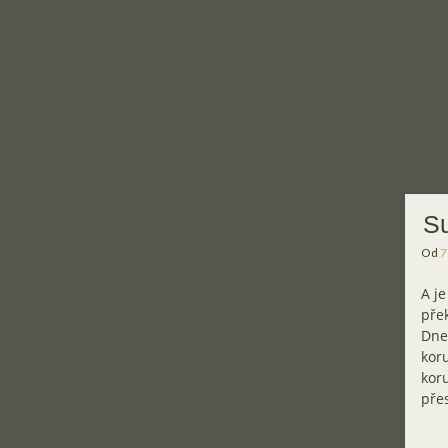
Su
Od
7
A je
přek
Dnes
koru
kor
pře