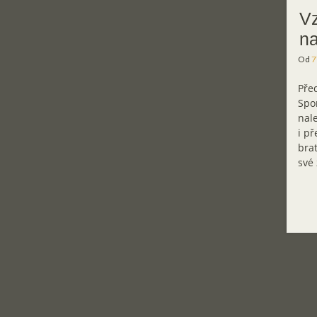
Vz
na
Od
7
Před
Spor
nal
i př
brat
své