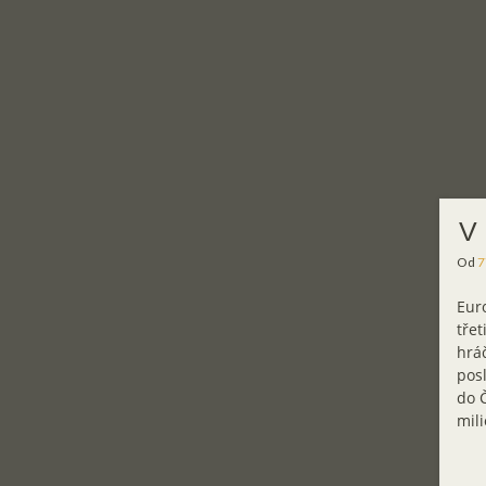
V 
Od
7
Euro
třet
hráč
posl
do Č
mili