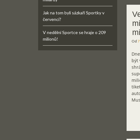
Ve
Jak na tom byli sázkaři Sportky v
červenci?
mi
mi
V nedělní Sportce se hraje o 209
milionů!
Od
7
Dne
být 
shrá
sup
mili
tike
aut
Mus