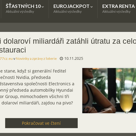
ŠŤASTNÝCH 10
EUROJACKPOT
EXTRA RENTA
Aktuální výsledky
Aktuální výsledky
Aktuální výsledky
i dolaroví miliardáři zatáhli útratu za cel
stauraci
10.11.2025
77cz.eu
v
Novinky a zprávy z loterie
e stane, když si generální ředitel
lečnosti Nvidia, předseda
stavenstva společnosti Electronics a
onný předseda automobilky Hyundai
or Group, mimochodem všichni tři
 dolaroví miliardáři, zajdou na pivo?
Pokračovat ve čtení