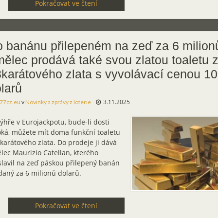
Pokračovat ve čtení
 banánu přilepeném na zeď za 6 milion
ělec prodává také svou zlatou toaletu 
karátového zlata s vyvolávací cenou 10
larů
3.11.2025
77cz.eu
v
Novinky a zprávy z loterie
ýhře v Eurojackpotu, bude-li dosti
oká, můžete mít doma funkční toaletu
karátového zlata. Do prodeje ji dává
lec Maurizio Catellan, kterého
slavil na zeď páskou přilepený banán
daný za 6 milionů dolarů.
Pokračovat ve čtení