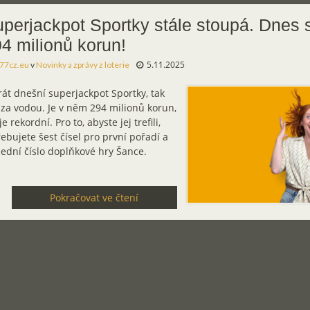
perjackpot Sportky stále stoupá. Dnes s
4 milionů korun!
5.11.2025
77cz.eu
v
Novinky a zprávy z loterie
át dnešní superjackpot Sportky, tak
 za vodou. Je v něm 294 milionů korun,
je rekordní. Pro to, abyste jej trefili,
ebujete šest čísel pro první pořadí a
ední číslo doplňkové hry Šance.
Pokračovat ve čtení