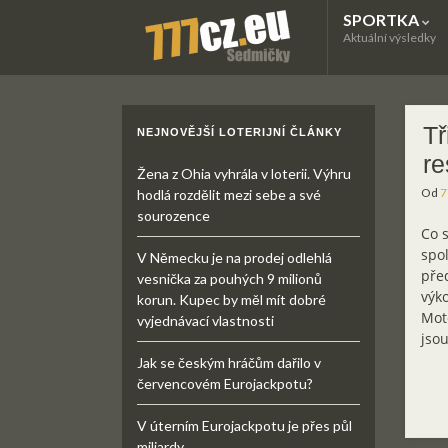
SPORTKA
Aktuální výsledky
Tř
NEJNOVĚJŠÍ LOTERIJNÍ ČLÁNKY
re
Žena z Ohia vyhrála v loterii. Výhru
Od
7
hodlá rozdělit mezi sebe a své
sourozence
Co s
spo
V Německu je na prodej odlehlá
před
vesnička za pouhých 9 milionů
výk
korun. Kupec by měl mít dobré
Mot
vyjednávací vlastnosti
jsou
Jak se českým hráčům dařilo v
červencovém Eurojackpotu?
V úterním Eurojackpotu je přes půl
miliardy