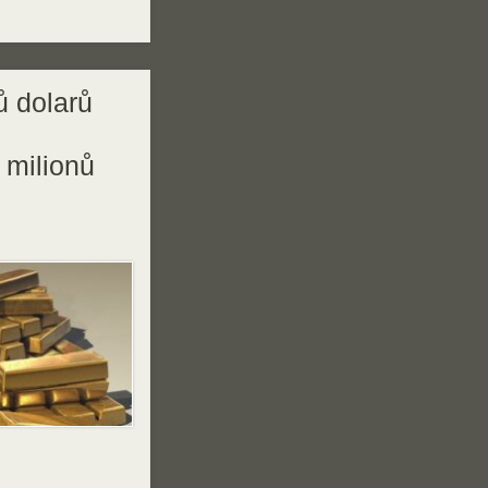
ů dolarů
z
 milionů