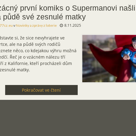
ácný první komiks o Supermanovi našli tř
 půdě své zesnulé matky
8.11.2025
77cz.eu
v
Novinky a zprávy z loterie
stavte si, že sice nevyhrajete ve
tce, ale na půdě svých rodičů
eznete něco, co kdejakou výhru možná
edčí. Řeč je o vzácném nálezu tří
ří z Kalifornie, kteří procházeli dům
 zesnulé matky.
Pokračovat ve čtení