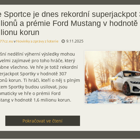
 Sportce je dnes rekordní superjackpot
lionů a prémie Ford Mustang v hodnotě 
lionu korun
9.11.2025
77cz.eu
v
Novinky a zprávy z loterie
šní nedělní výherní výsledky mohou
velmi zajímavé pro toho hráče, který
bne všechno. Ve hře je totiž rekordní
erjackpot Sportky v hodnotě 307
onů korun. Ti hráči, kteří o něj s plným
tem Sportky budou usilovat, jsou
omaticky ve hře o prémii Ford
tang v hodnotě 1,6 milionu korun.
Pokračovat ve čtení