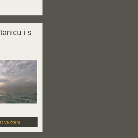
tanicu i s
t ve čtení