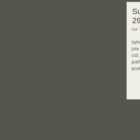
Su
29
Od
7
Vyhr
jste
což 
potř
posl