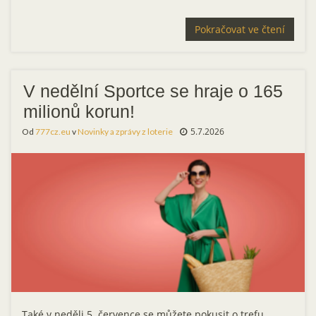
Pokračovat ve čtení
V nedělní Sportce se hraje o 165
milionů korun!
5.7.2026
Od
777cz.eu
v
Novinky a zprávy z loterie
Také v neděli 5. července se můžete pokusit o trefu