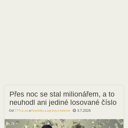
Přes noc se stal milionářem, a to
neuhodl ani jediné losované číslo
3.7.2026
Od
777cz.eu
v
Novinky a zprávy z loterie