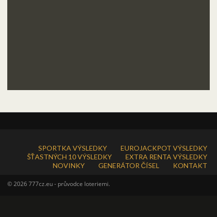
SPORTKA VÝSLEDKY
EUROJACKPOT VÝSLEDKY
ŠŤASTNÝCH 10 VÝSLEDKY
EXTRA RENTA VÝSLEDKY
NOVINKY
GENERÁTOR ČÍSEL
KONTAKT
© 2026 777cz.eu - průvodce loteriemi.