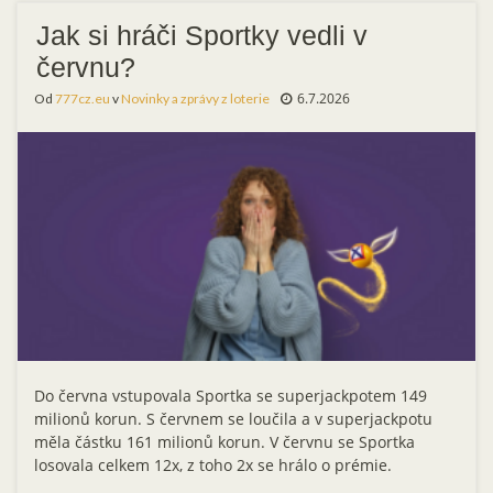
Jak si hráči Sportky vedli v
červnu?
6.7.2026
Od
777cz.eu
v
Novinky a zprávy z loterie
Do června vstupovala Sportka se superjackpotem 149
milionů korun. S červnem se loučila a v superjackpotu
měla částku 161 milionů korun. V červnu se Sportka
losovala celkem 12x, z toho 2x se hrálo o prémie.