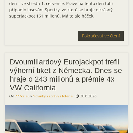
den – ve středu 1. července. Právě na tento den totiž
připadlo losování Sportky, ve které se hraje o krásný
superjackpot 161 milionů. Má to ale háček.
Pokračovat ve čtení
Dvoumiliardový Eurojackpot trefil
výherní tiket z Německa. Dnes se
hraje o 243 milionů a prémie 4x
VW California
30.6.2026
Od
777cz.eu
v
Novinky a zprávy z loterie