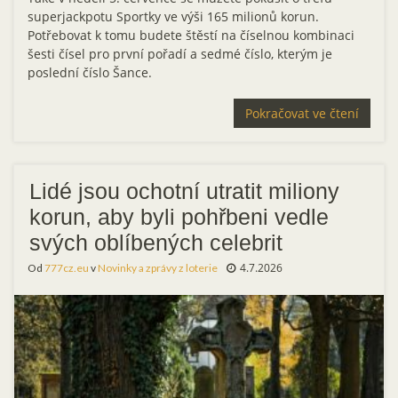
superjackpotu Sportky ve výši 165 milionů korun.
Potřebovat k tomu budete štěstí na číselnou kombinaci
šesti čísel pro první pořadí a sedmé číslo, kterým je
poslední číslo Šance.
Pokračovat ve čtení
Lidé jsou ochotní utratit miliony
korun, aby byli pohřbeni vedle
svých oblíbených celebrit
4.7.2026
Od
777cz.eu
v
Novinky a zprávy z loterie