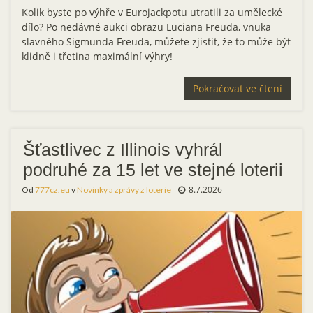
Kolik byste po výhře v Eurojackpotu utratili za umělecké
dílo? Po nedávné aukci obrazu Luciana Freuda, vnuka
slavného Sigmunda Freuda, můžete zjistit, že to může být
klidně i třetina maximální výhry!
Pokračovat ve čtení
Šťastlivec z Illinois vyhrál
podruhé za 15 let ve stejné loterii
8.7.2026
Od
777cz.eu
v
Novinky a zprávy z loterie