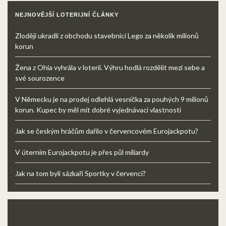
NEJNOVĚJŠÍ LOTERIJNÍ ČLÁNKY
Zloději ukradli z obchodu stavebnici Lego za několik milionů
korun
Žena z Ohia vyhrála v loterii. Výhru hodlá rozdělit mezi sebe a
své sourozence
V Německu je na prodej odlehlá vesnička za pouhých 9 milionů
korun. Kupec by měl mít dobré vyjednávací vlastnosti
Jak se českým hráčům dařilo v červencovém Eurojackpotu?
V úterním Eurojackpotu je přes půl miliardy
Jak na tom byli sázkaři Sportky v červenci?