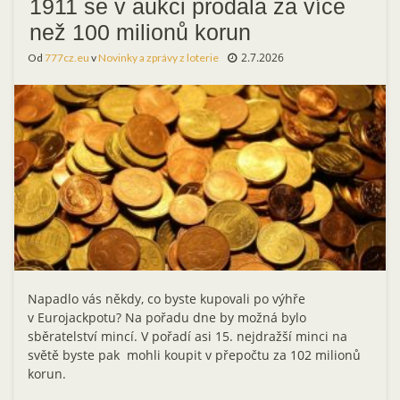
1911 se v aukci prodala za více
než 100 milionů korun
2.7.2026
Od
777cz.eu
v
Novinky a zprávy z loterie
Napadlo vás někdy, co byste kupovali po výhře
v Eurojackpotu? Na pořadu dne by možná bylo
sběratelství mincí. V pořadí asi 15. nejdražší minci na
světě byste pak mohli koupit v přepočtu za 102 milionů
korun.