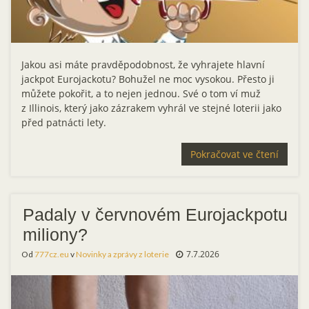
Jakou asi máte pravděpodobnost, že vyhrajete hlavní
jackpot Eurojackotu? Bohužel ne moc vysokou. Přesto ji
můžete pokořit, a to nejen jednou. Své o tom ví muž
z Illinois, který jako zázrakem vyhrál ve stejné loterii jako
před patnácti lety.
Pokračovat ve čtení
Padaly v červnovém Eurojackpotu
miliony?
7.7.2026
Od
777cz.eu
v
Novinky a zprávy z loterie