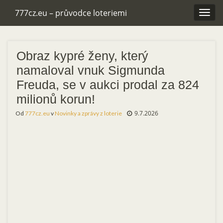
777cz.eu – průvodce loteriemi
Rozba
navig
Obraz kypré ženy, který
namaloval vnuk Sigmunda
Freuda, se v aukci prodal za 824
milionů korun!
9.7.2026
Od
777cz.eu
v
Novinky a zprávy z loterie