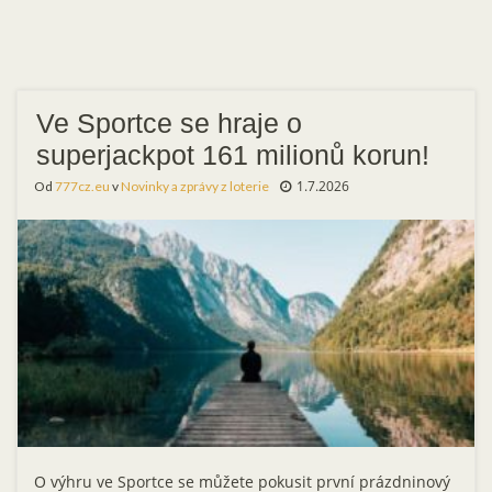
Ve Sportce se hraje o
superjackpot 161 milionů korun!
1.7.2026
Od
777cz.eu
v
Novinky a zprávy z loterie
O výhru ve Sportce se můžete pokusit první prázdninový