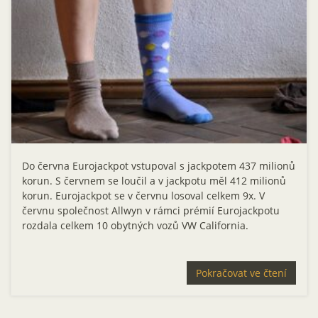
Do června Eurojackpot vstupoval s jackpotem 437 milionů
korun. S červnem se loučil a v jackpotu měl 412 milionů
korun. Eurojackpot se v červnu losoval celkem 9x. V
červnu společnost Allwyn v rámci prémií Eurojackpotu
rozdala celkem 10 obytných vozů VW California.
Pokračovat ve čtení